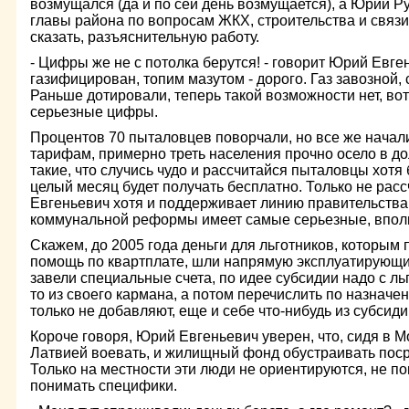
возмущался (да и по сей день возмущается), а Юрий Р
главы района по вопросам ЖКХ, строительства и связи,
сказать, разъяснительную работу.
- Цифры же не с потолка берутся! - говорит Юрий Евген
газифицирован, топим мазутом - дорого. Газ завозной,
Раньше дотировали, теперь такой возможности нет, во
серьезные цифры.
Процентов 70 пыталовцев поворчали, но все же начал
тарифам, примерно треть населения прочно осело в 
такие, что случись чудо и рассчитайся пыталовцы хотя б
целый месяц будет получать бесплатно. Только не рас
Евгеньевич хотя и поддерживает линию правительства 
коммунальной реформы имеет самые серьезные, впол
Скажем, до 2005 года деньги для льготников, которым
помощь по квартплате, шли напрямую эксплуатирующи
завели специальные счета, по идее субсидии надо с льг
то из своего кармана, а потом перечислить по назначе
только не добавляют, еще и себе что-нибудь из субсиди
Короче говоря, Юрий Евгеньевич уверен, что, сидя в Мо
Латвией воевать, и жилищный фонд обустраивать пос
Только на местности эти люди не ориентируются, не п
понимать специфики.