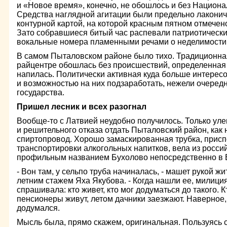
и «Новое время», конечно, не обошлось и без Национа
Средства наглядной агитации были предельно лаконич
контурной картой, на которой красным пятном отмече
Зато собравшиеся битый час распевали патриотическ
вокальные номера пламенными речами о неделимости
В самом Пыталовском районе было тихо. Традиционная
райцентре обошлась без происшествий, определенная
напилась. Политически активная куда больше интере
и возможностью на них подзаработать, нежели очере
государства.
Пришел лесник и всех разогнал
Вообще-то с Латвией неудобно получилось. Только уле
и решительного отказа отдать Пыталовский район, как
спиртопровод. Хорошо замаскированная трубка, прис
транспортировки алкогольных напитков, вела из россий
профильным названием Бухолово непосредственно в 
- Вон там, у сельпо труба начиналась, - машет рукой ж
летним стажем Яха Якубова. - Когда нашли ее, милици
спрашивала: кто живет, кто мог додуматься до такого. 
пенсионеры живут, летом дачники заезжают. Наверное, 
додумался.
Мысль была, прямо скажем, оригинальная. Пользуясь 