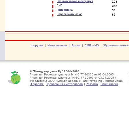
Экономическая интеграция
108
СНГ
352
Прибалтика
96
Европейский союз
85
Форумы
|
Наши авторы
|
Архив
|
СМИ о МО
|
Журналисты-меж
© "Международник.Ру" 2004–2006
Лицензия Росохранкультуры Эл ФС 77-20365 от 03.04.2005 г.
Лицензия Росохранкультуры ПИ ФС 77-19567 от 03.04.2005 г.
Учредитель: ООО «Международник», агентство PR и информации
О проекте
|
Требования к материалам
|
Реклама
|
Наши кнопки