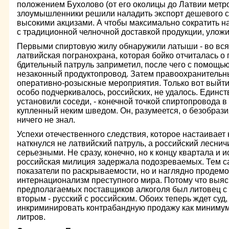
положением Бухолово (от его околицы до Латвии метро
злоумышленники решили наладить экспорт дешевого сп
высокими акцизами. А чтобы максимально сократить н
с традиционной челночной доставкой продукции, уложи
Первыми спиртовую жилу обнаружили латыши - во всяк
латвийская погранохрана, которая бойко отчиталась о
бдительный патруль заприметил, после чего с помощью
незаконный продуктопровод. Затем правоохранительн
оперативно-розыскные мероприятия. Только вот выйти 
особо подчеркивалось, российских, не удалось. Единс
установили соседи, - конечной точкой спиртопровода в
купленный неким шведом. Он, разумеется, о безобразия
ничего не знал.
Успехи отечественного следствия, которое настаивает 
наткнулся не латвийский патруль, а российский леснич
серьезными. Не сразу, конечно, но к концу квартала и 
российская милиция задержала подозреваемых. Тем с
показатели по раскрываемости, но и наглядно продем
интернационализм преступного мира. Потому что выяс
предполагаемых поставщиков алкоголя был литовец с
вторым - русский с российским. Обоих теперь ждет суд
инкриминировать контрабандную продажу как минимум 
литров.