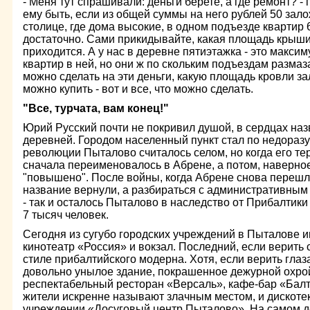
- Меня тут спрашивали: деньги берете, а где ремонт? - 
ему быть, если из общей суммы на него рублей 50 зало
столице, где дома высокие, в одном подъезде квартир 6
достаточно. Сами прикидывайте, какая площадь крыши
приходится. А у нас в деревне пятиэтажка - это максим
квартир в ней, но они ж по скольким подъездам размаз
можно сделать на эти деньги, какую площадь кровли з
можно купить - вот и все, что можно сделать.
"Все, турчата, вам конец!"
Юрий Русский почти не покривил душой, в сердцах на
деревней. Городом населенный пункт стал по недораз
революции Пыталово считалось селом, но когда его т
сначала переименовалось в Абрене, а потом, наверно
"повышено". После войны, когда Абрене снова переш
название вернули, а разбираться с административным 
- так и осталось Пыталово в наследство от Прибалтики
7 тысяч человек.
Сегодня из сугубо городских учреждений в Пыталове и
кинотеатр «Россия» и вокзал. Последний, если верить 
стиле прибалтийского модерна. Хотя, если верить глаз
довольно унылое здание, покрашенное дежурной охро
респектабельный ресторан «Версаль», кафе-бар «Балт
жители искренне называют злачным местом, и дискоте
учреждении «Досуговый центр Пыталово». На самом д