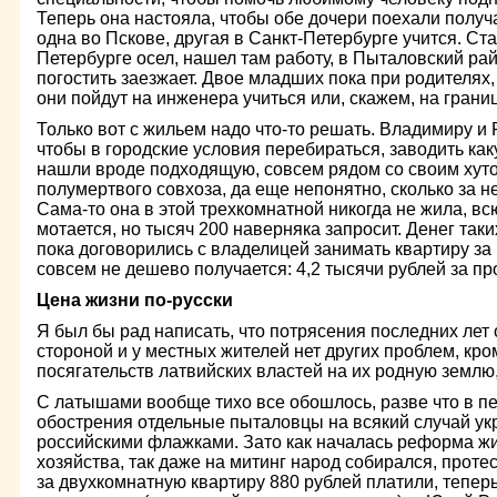
Теперь она настояла, чтобы обе дочери поехали получ
одна во Пскове, другая в Санкт-Петербурге учится. Ст
Петербурге осел, нашел там работу, в Пыталовский рай
погостить заезжает. Двое младших пока при родителях, 
они пойдут на инженера учиться или, скажем, на границ
Только вот с жильем надо что-то решать. Владимиру и 
чтобы в городские условия перебираться, заводить как
нашли вроде подходящую, совсем рядом со своим хуто
полумертвого совхоза, да еще непонятно, сколько за н
Сама-то она в этой трехкомнатной никогда не жила, вс
мотается, но тысяч 200 наверняка запросит. Денег таких
пока договорились с владелицей занимать квартиру за к
совсем не дешево получается: 4,2 тысячи рублей за п
Цена жизни по-русски
Я был бы рад написать, что потрясения последних ле
стороной и у местных жителей нет других проблем, кр
посягательств латвийских властей на их родную землю,
С латышами вообще тихо все обошлось, разве что в п
обострения отдельные пыталовцы на всякий случай у
российскими флажками. Зато как началась реформа 
хозяйства, так даже на митинг народ собирался, протес
за двухкомнатную квартиру 880 рублей платили, тепер