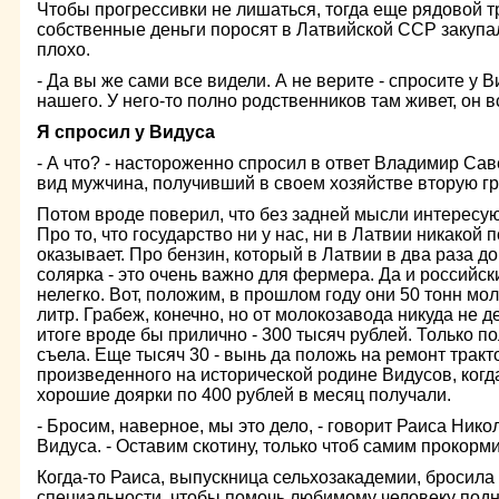
Чтобы прогрессивки не лишаться, тогда еще рядовой 
собственные деньги поросят в Латвийской ССР закупал
плохо.
- Да вы же сами все видели. А не верите - спросите у 
нашего. У него-то полно родственников там живет, он вс
Я спросил у Видуса
- А что? - настороженно спросил в ответ Владимир Сав
вид мужчина, получивший в своем хозяйстве вторую г
Потом вроде поверил, что без задней мысли интересуюс
Про то, что государство ни у нас, ни в Латвии никакой
оказывает. Про бензин, который в Латвии в два раза до
солярка - это очень важно для фермера. Да и российс
нелегко. Вот, положим, в прошлом году они 50 тонн мо
литр. Грабеж, конечно, но от молокозавода никуда не д
итоге вроде бы прилично - 300 тысяч рублей. Только п
съела. Еще тысяч 30 - вынь да положь на ремонт тракт
произведенного на исторической родине Видусов, когд
хорошие доярки по 400 рублей в месяц получали.
- Бросим, наверное, мы это дело, - говорит Раиса Ник
Видуса. - Оставим скотину, только чтоб самим прокорми
Когда-то Раиса, выпускница сельхозакадемии, бросила
специальности, чтобы помочь любимому человеку подн