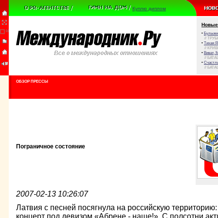
Куплю диплом
Новые
•
Булыжни
// ТРУ
•
Тихая Я
// КРИ
•
Виват, 
// БАТА
•
Счастли
// БАТА
ОБЗОР ПРЕССЫ
Пограничное состояние
2007-02-13 10:26:07
Латвия с песней посягнула на российскую территорию:
концерт под девизом «Абрене - наше!». С полсотни ак