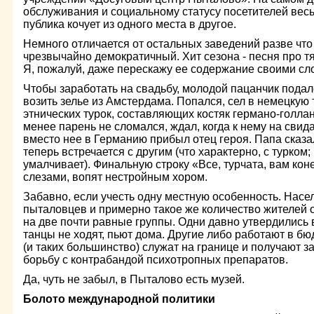
обслуживания и социальному статусу посетителей весь
публика кочует из одного места в другое.
Немного отличается от остальных заведений разве что
чрезвычайно демократичный. Хит сезона - песня про т
Я, пожалуй, даже перескажу ее содержание своими сл
Чтобы заработать на свадьбу, молодой пацанчик подал
возить зелье из Амстердама. Попался, сел в немецкую 
этнических турок, составляющих костяк германо-голла
менее парень не сломался, ждал, когда к нему на свид
вместо нее в Германию прибыл отец героя. Папа сказа
теперь встречается с другим (что характерно, с турком;
умалчивает). Финальную строку «Все, турчата, вам кон
слезами, вопят нестройным хором.
Забавно, если учесть одну местную особенность. Насел
пыталовцев и примерно такое же количество жителей о
на две почти равные группы. Одни давно утвердились 
танцы не ходят, пьют дома. Другие либо работают в б
(и таких большинство) служат на границе и получают за
борьбу с контрабандой психотропных препаратов.
Да, чуть не забыл, в Пыталово есть музей.
Болото международной политики