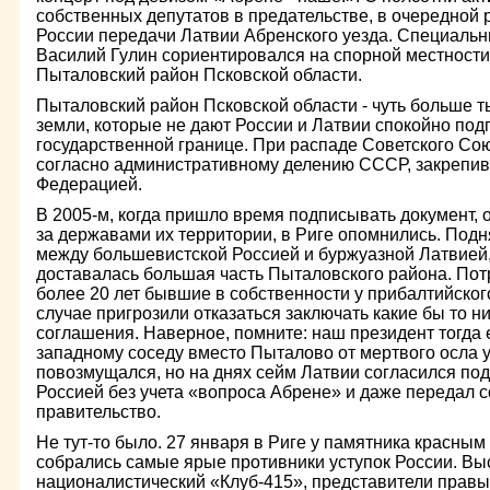
собственных депутатов в предательстве, в очередной 
России передачи Латвии Абренского уезда. Специаль
Василий Гулин сориентировался на спорной местности,
Пыталовский район Псковской области.
Пыталовский район Псковской области - чуть больше 
земли, которые не дают России и Латвии спокойно под
государственной границе. При распаде Советского Со
согласно административному делению СССР, закрепив
Федерацией.
В 2005-м, когда пришло время подписывать документ,
за державами их территории, в Риге опомнились. Подн
между большевистской Россией и буржуазной Латвией,
доставалась большая часть Пыталовского района. Пот
более 20 лет бывшие в собственности у прибалтийског
случае пригрозили отказаться заключать какие бы то 
соглашения. Наверное, помните: наш президент тогда
западному соседу вместо Пыталово от мертвого осла 
повозмущался, но на днях сейм Латвии согласился под
Россией без учета «вопроса Абрене» и даже передал 
правительство.
Не тут-то было. 27 января в Риге у памятника красны
собрались самые ярые противники уступок России. Вы
националистический «Клуб-415», представители прав