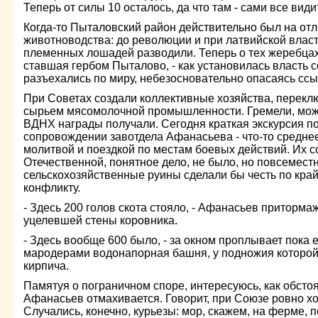
Теперь от силы 10 осталось, да что там - сами все види
Когда-то Пыталовский район действительно был на отл
животноводства: до революции и при латвийской власт
племенных лошадей разводили. Теперь о тех жеребцах
ставшая гербом Пыталово, - как установилась власть 
разъехались по миру, небезосновательно опасаясь ссы
При Советах создали коллективные хозяйства, перекл
сырьем мясомолочной промышленности. Гремели, можно
ВДНХ награды получали. Сегодня краткая экскурсия п
сопровождении завотдела Афанасьева - что-то средн
молитвой и поездкой по местам боевых действий. Их 
Отечественной, понятное дело, не было, но повсемес
сельскохозяйственные руины сделали бы честь по кра
конфликту.
- Здесь 200 голов скота стояло, - Афанасьев приторма
уцелевшей стены коровника.
- Здесь вообще 600 было, - за окном проплывает пока
мародерами водонапорная башня, у подножия которой
кирпича.
Памятуя о пограничном споре, интересуюсь, как обстоя
Афанасьев отмахивается. Говорит, при Союзе ровно хо
Случались, конечно, курьезы: мор, скажем, на ферме, 