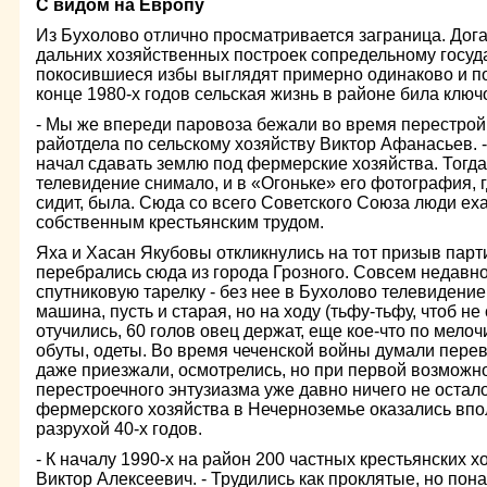
С видом на Европу
Из Бухолово отлично просматривается заграница. Дог
дальних хозяйственных построек сопредельному госуд
покосившиеся избы выглядят примерно одинаково и по т
конце 1980-х годов сельская жизнь в районе била ключ
- Мы же впереди паровоза бежали во время перестройк
райотдела по сельскому хозяйству Виктор Афанасьев. 
начал сдавать землю под фермерские хозяйства. Тогда
телевидение снимало, и в «Огоньке» его фотография, 
сидит, была. Сюда со всего Советского Союза люди ех
собственным крестьянским трудом.
Яха и Хасан Якубовы откликнулись на тот призыв парт
перебрались сюда из города Грозного. Совсем недавно
спутниковую тарелку - без нее в Бухолово телевидени
машина, пусть и старая, но на ходу (тьфу-тьфу, чтоб не 
отучились, 60 голов овец держат, еще кое-что по мелочи
обуты, одеты. Во время чеченской войны думали переве
даже приезжали, осмотрелись, но при первой возможно
перестроечного энтузиазма уже давно ничего не остал
фермерского хозяйства в Нечерноземье оказались вп
разрухой 40-х годов.
- К началу 1990-х на район 200 частных крестьянских х
Виктор Алексеевич. - Трудились как проклятые, но пона