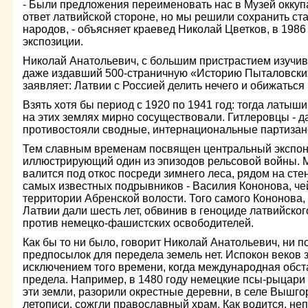
- Были предложения переименовать нас в Музей оккуп
ответ латвийской стороне, но мы решили сохранить ст
народов, - объясняет краевед Николай Цветков, в 198
экспозиции.
Николай Анатольевич, с большим пристрастием изучив
даже издавший 500-страничную «Историю Пыталовски
заявляет: Латвии с Россией делить нечего и обижаться 
Взять хотя бы период с 1920 по 1941 год: тогда латыши
на этих землях мирно сосуществовали. Гитлеровцы - да,
противостояли сводные, интернациональные партизан
Тем славным временам посвящен центральный экспонат
иллюстрирующий один из эпизодов рельсовой войны.
валится под откос посреди зимнего леса, рядом на ст
самых известных подрывников - Василия Кононова, че
территории Абренской волости. Того самого Кононова, 
Латвии дали шесть лет, обвинив в геноциде латвийско
против немецко-фашистских освободителей.
Как бы то ни было, говорит Николай Анатольевич, ни п
предпосылок для передела земель нет. Испокон веков 
исключением того времени, когда международная обст
предела. Например, в 1480 году немецкие псы-рыцари 
эти земли, разорили окрестные деревни, в селе Вышго
летописи, сожгли православный храм. Как водится, неп