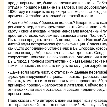
вроде тюрьмы, где, бывало, пленников и пытали. Собст
оттуда и пришло название Пыталово. Про добровольну
1920 году и говорить не приходится - мелочь, эпизод, 
временной слабости молодой советской власти.
А как же Абрене, Абренская волость? Впервые это наз
регионе утвердилась временная латвийская власть. Н
карту к своим нуждам и переименовали населенный пун
простой логикой: «абра» по-латышски значит "болото",
Пыталова предостаточно. А потом, считает Николай А
чистой воды историческая фальсификация. Совсем не
как будто доподлинно установили: в Вышгороде, которы
стояла некогда Абренская латышская крепость. След
сооружения, конечно, не сохранилось, упоминания в и
Вышгород в полном соответствии с названием стоит н
там и не пахнет, но все это ничуть не смущает зарубежн
- Даже если брать чистую статистику, данные переписе
здесь доминирующей национальностью, - рассказывает
сказать, моменты и то основная масса, процентов 80, 
примерно поровну - белорусов и латгалов. Сейчас во 
этнических латышей осталось, я совсем недавно резу
просматривал.
Надо сказать, что интерес к данным переписи у краеве
этнографический, сколько политический. На носу выбо