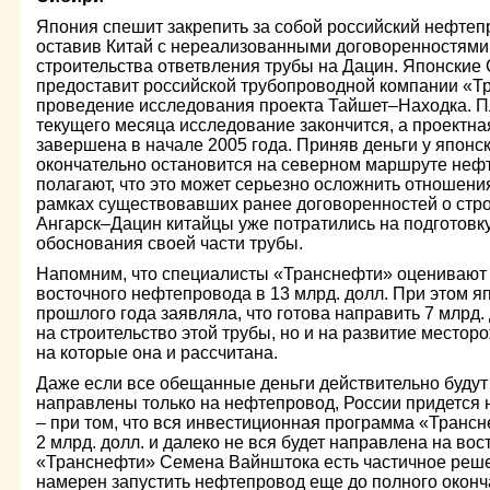
Япония спешит закрепить за собой российский нефте
оставив Китай с нереализованными договоренностями
строительства ответвления трубы на Дацин. Японские
предоставит российской трубопроводной компании «Тр
проведение исследования проекта Тайшет–Находка. Пл
текущего месяца исследование закончится, а проектна
завершена в начале 2005 года. Приняв деньги у японс
окончательно остановится на северном маршруте неф
полагают, что это может серьезно осложнить отношени
рамках существовавших ранее договоренностей о стр
Ангарск–Дацин китайцы уже потратились на подготовк
обоснования своей части трубы.
Напомним, что специалисты «Транснефти» оценивают 
восточного нефтепровода в 13 млрд. долл. При этом я
прошлого года заявляла, что готова направить 7 млрд. 
на строительство этой трубы, но и на развитие место
на которые она и рассчитана.
Даже если все обещанные деньги действительно буду
направлены только на нефтепровод, России придется н
– при том, что вся инвестиционная программа «Трансн
2 млрд. долл. и далеко не вся будет направлена на вос
«Транснефти» Семена Вайнштока есть частичное реше
намерен запустить нефтепровод еще до полного оконча