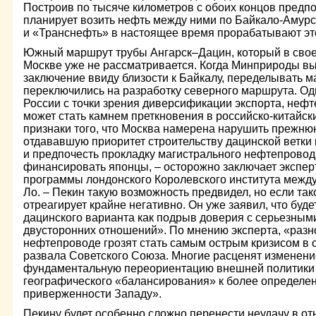
Построив по тысяче километров с обоих концов предп
планирует возить нефть между ними по Байкало-Амур
и «Транснефть» в настоящее время прорабатывают эт
Южный маршрут трубы Ангарск–Дацин, который в сво
Москве уже не рассматривается. Когда Минприроды вы
заключение ввиду близости к Байкалу, переделывать м
переключились на разработку северного маршрута. О
России с точки зрения диверсификации экспорта, не
может стать камнем преткновения в российско-китайск
признаки того, что Москва намерена нарушить прежню
отдававшую приоритет строительству дацинской ветки
и предпочесть прокладку магистрального нефтепровода
финансировать японцы, – осторожно заключает экспер
программы лондонского Королевского института меж
Ло. – Пекин такую возможность предвидел, но если так
отреагирует крайне негативно. Он уже заявил, что буд
дацинского варианта как подрыв доверия с серьезным
двусторонних отношений». По мнению эксперта, «разн
нефтепроводе грозят стать самым острым кризисом в 
развала Советского Союза. Многие расценят изменени
фундаментальную переориентацию внешней политики 
географического «балансирования» к более определен
приверженности Западу».
Пекину будет особенно сложно перенести неудачу в о