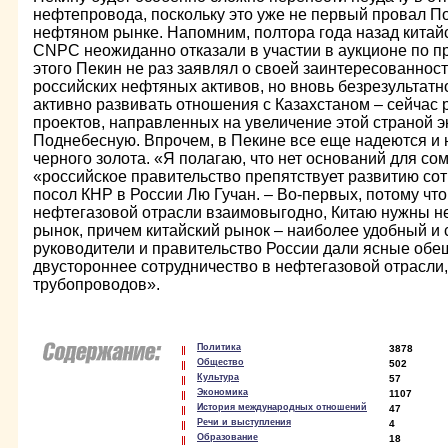
нефтепровода, поскольку это уже не первый провал П
нефтяном рынке. Напомним, полтора года назад китай
CNPC неожиданно отказали в участии в аукционе по 
этого Пекин не раз заявлял о своей заинтересованнос
российских нефтяных активов, но вновь безрезультатно
активно развивать отношения с Казахстаном – сейчас 
проектов, направленных на увеличение этой страной э
Поднебесную. Впрочем, в Пекине все еще надеются и 
черного золота. «Я полагаю, что нет оснований для со
«российское правительство препятствует развитию сот
посол КНР в России Лю Гучан. – Во-первых, потому что
нефтегазовой отрасли взаимовыгодно, Китаю нужны неф
рынок, причем китайский рынок – наиболее удобный и 
руководители и правительство России дали ясные об
двустороннее сотрудничество в нефтегазовой отрасли,
трубопроводов».
Политика
3878
Общество
502
Культура
57
Экономика
1107
История международных отношений
47
Речи и выступления
4
Образование
18