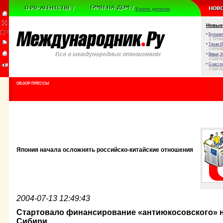
Куплю диплом
Новые
•
Булыжни
// ТРУ
•
Тихая Я
// КРИ
•
Виват, 
// БАТА
•
Счастли
// БАТА
ОБЗОР ПРЕССЫ
Япония начала осложнять российско-китайские отношения
2004-07-13 12:49:43
Стартовало финансирование «антиюкосовского» 
Сибири