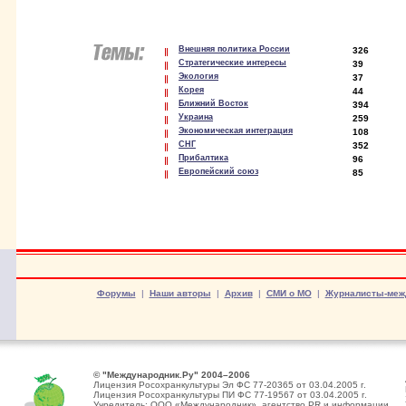
Внешняя политика России
326
Стратегические интересы
39
Экология
37
Корея
44
Ближний Восток
394
Украина
259
Экономическая интеграция
108
СНГ
352
Прибалтика
96
Европейский союз
85
Форумы
|
Наши авторы
|
Архив
|
СМИ о МО
|
Журналисты-меж
© "Международник.Ру" 2004–2006
Лицензия Росохранкультуры Эл ФС 77-20365 от 03.04.2005 г.
Лицензия Росохранкультуры ПИ ФС 77-19567 от 03.04.2005 г.
Учредитель: ООО «Международник», агентство PR и информации