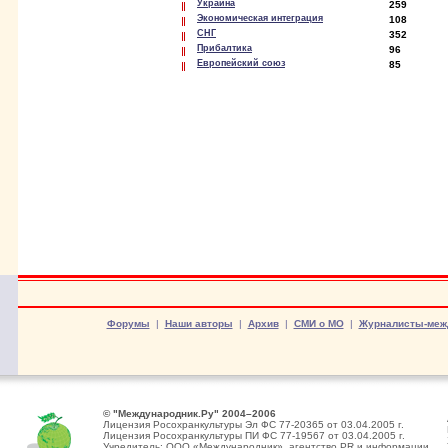
Украина
259
Экономическая интеграция
108
СНГ
352
Прибалтика
96
Европейский союз
85
Форумы
|
Наши авторы
|
Архив
|
СМИ о МО
|
Журналисты-меж
© "Международник.Ру" 2004–2006
Лицензия Росохранкультуры Эл ФС 77-20365 от 03.04.2005 г.
Лицензия Росохранкультуры ПИ ФС 77-19567 от 03.04.2005 г.
Учредитель: ООО «Международник», агентство PR и информации