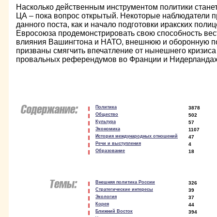
Насколько действенным инструментом политики стане
ЦА – пока вопрос открытый. Некоторые наблюдатели п
данного поста, как и начало подготовки иракских полиц
Евросоюза продемонстрировать свою способность вес
влияния Вашингтона и НАТО, внешнюю и оборонную по
призваны смягчить впечатление от нынешнего кризиса
провальных референдумов во Франции и Нидерландах 
Политика
3878
Общество
502
Культура
57
Экономика
1107
История международных отношений
47
Речи и выступления
4
Образование
18
Внешняя политика России
326
Стратегические интересы
39
Экология
37
Корея
44
Ближний Восток
394