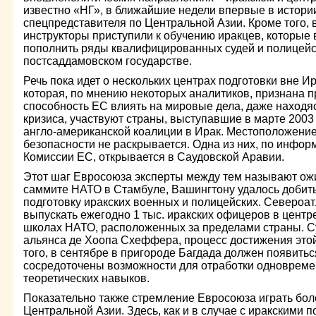
известно «НГ», в ближайшие недели впервые в истори
спецпредставителя по Центральной Азии. Кроме того, 
инструкторы приступили к обучению иракцев, которые
пополнить ряды квалифицированных судей и полицейс
постсаддамовском государстве.
Речь пока идет о нескольких центрах подготовки вне Ир
которая, по мнению некоторых аналитиков, признана 
способность ЕС влиять на мировые дела, даже находяс
кризиса, участвуют страны, выступавшие в марте 2003
англо-американской коалиции в Ирак. Местоположени
безопасности не раскрывается. Одна из них, по инфор
Комиссии ЕС, открывается в Саудовской Аравии.
Этот шаг Евросоюза эксперты между тем называют ож
саммите НАТО в Стамбуле, Вашингтону удалось добить
подготовку иракских военных и полицейских. Североа
выпускать ежегодно 1 тыс. иракских офицеров в центре
школах НАТО, расположенных за пределами страны. Су
альянса де Хоопа Схеффера, процесс достижения этой 
того, в сентябре в пригороде Багдада должен появитьс
сосредоточены возможности для отработки одновреме
теоретических навыков.
Показательно также стремление Евросоюза играть бол
Центральной Азии. Здесь, как и в случае с иракскими 