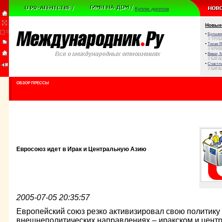
Куплю диплом
Новые
•
Булыжни
// ТРУ
•
Тихая Я
// КРИ
•
Виват, 
// БАТА
•
Счастли
// БАТА
ОБЗОР ПРЕССЫ
Евросоюз идет в Ирак и Центральную Азию
2005-07-05 20:35:57
Европейский союз резко активизировал свою политику
внешнеполитических направлениях – иракском и центр