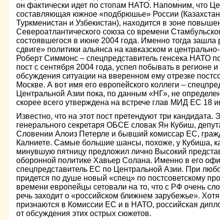
он фактически идет по стопам НАТО. Напомним, что Це
составляющая южное «подбрюшье» России (Казахстан,
Туркменистан и Узбекистан), находится в зоне повыш
Североатлантического союза со времени Стамбульско
состоявшегося в июне 2004 года. Именно тогда зашла 
сдвиге» политики альянса на кавказском и центрально
Роберт Симмонс – спецпредставитель генсека НАТО п
пост с сентября 2004 года, успел побывать в регионе и
обсуждения ситуации на вверенном ему отрезке постсо
Москве. А вот имя его европейского коллеги – спецпр
Центральной Азии пока, по данным «НГ», не определен
скорее всего утверждена на встрече глав МИД ЕС 18 и
Известно, что на этот пост претендуют три кандидата.
генерального секретаря ОБСЕ словак Ян Кубиш, депут
Словении Алоиз Петерле и бывший комиссар ЕС, граж
Калниете. Самые большие шансы, похоже, у Кубиша, к
минувшую пятницу предложил лично Высокий предста
оборонной политике Хавьер Солана. Именно в его офи
спецпредставитель ЕС по Центральной Азии. При люб
придется по душе новый «спец» по постсоветскому про
времени европейцы сетовали на то, что с РФ очень сло
речь заходит о «российском ближнем зарубежье». Хотя
признаются в Комиссии ЕС и в НАТО, российская дипл
от обсуждения этих острых сюжетов.