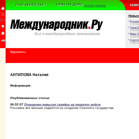
Куплю диплом
Новые
•
Булыжни
// ТРУ
•
Тихая Я
// КРИ
•
Виват, 
// БАТА
•
Счастли
// БАТА
Журналисты
АНТИПОВА Наталия
Информация:
Опубликованные статьи:
06.02.07
Лукашенко повысил тарифы на прокачку нефти
Россияне все меньше надеются на создание Союзного государства