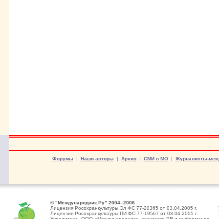
Форумы
|
Наши авторы
|
Архив
|
СМИ о МО
|
Журналисты-меж
© "Международник.Ру" 2004–2006
Лицензия Росохранкультуры Эл ФС 77-20365 от 03.04.2005 г.
Лицензия Росохранкультуры ПИ ФС 77-19567 от 03.04.2005 г.
Учредитель: ООО «Международник», агентство PR и информации