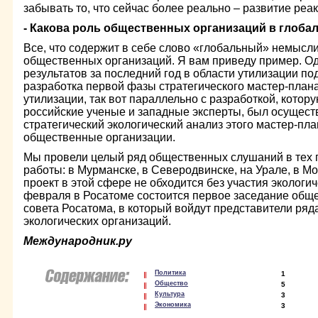
забывать то, что сейчас более реально – развитие реа
- Какова роль общественных организаций в глоба
Все, что содержит в себе слово «глобальный» немысли
общественных организаций. Я вам приведу пример. Од
результатов за последний год в области утилизации п
разработка первой фазы стратегического мастер-пла
утилизации, так вот параллельно с разработкой, кото
российские ученые и западные эксперты, был осуществ
стратегический экологический анализ этого мастер-пла
общественные организации.
Мы провели целый ряд общественных слушаний в тех го
работы: в Мурманске, в Северодвинске, на Урале, в М
проект в этой сфере не обходится без участия экологич
февраля в Росатоме состоится первое заседание обще
совета Росатома, в который войдут представители ря
экологических организаций.
Международник.ру
Политика
1
Общество
5
Культура
3
Экономика
3