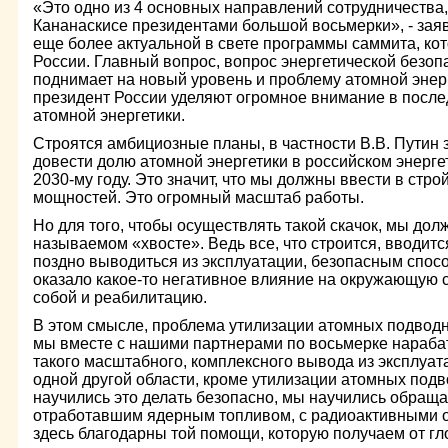
«Это одно из 4 основных направлений сотрудничества,
Кананаскисе президентами большой восьмерки», - зая
еще более актуальной в свете программы саммита, кот
России. Главный вопрос, вопрос энергетической безоп
поднимает на новый уровень и проблему атомной энер
президент России уделяют огромное внимание в посл
атомной энергетики.
Строятся амбициозные планы, в частности В.В. Путин 
довести долю атомной энергетики в российском энерге
2030-му году. Это значит, что мы должны ввести в стро
мощностей. Это огромный масштаб работы.
Но для того, чтобы осуществлять такой скачок, мы дол
называемом «хвосте». Ведь все, что строится, вводитс
поздно выводиться из эксплуатации, безопасным спосо
оказало какое-то негативное влияние на окружающую с
собой и реабилитацию.
В этом смысле, проблема утилизации атомных подводны
мы вместе с нашими партнерами по восьмерке нарабат
такого масштабного, комплексного вывода из эксплуат
одной другой области, кроме утилизации атомных подв
научились это делать безопасно, мы научились обраща
отработавшим ядерным топливом, с радиоактивными о
здесь благодарны той помощи, которую получаем от гл