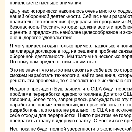
привлекается меньше внимания.
Да, у нас исторически накопилось очень много отходов
нашей оборонной деятельности. Сейчас нами разработ
правительство концепция федеральной программы «
безопасность России», которая должна все эти пробл
оценить и предложить наиболее целесообразное и эко
очень дорогое удовольствие.
Я могу привести один только пример, насколько я пон
миллиарда долларов в год, на решение проблем связа
оборонной деятельности. Мы тратим на несколько пор
Поэтому нам придется этим заниматься.
Это не значит, что мы хотим свозить к себе все со сто
сможем наработать технологии, найти решения, которы
решать эти проблемы, то я абсолютно не исключаю со
Недавно президент Буш заявил, что США будут пересм
проблеме переработки ядерного топлива. До этого США
говорили, более того, запрещалось рассуждать на эту 
наработаны новые технологии, которые обезопасят это
разработаны, а это вполне реально, то США не исключа
себе отходы для переработки. Никто при этом не говор
превратить страну в ядерную свалку. О России все вре
Нет, пока не будет полной уверенности в экологической