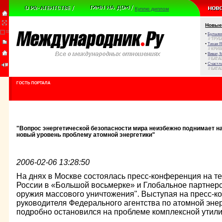
Куплю диплом
Новые
•
Булыжни
// ТРУ
•
Тихая Я
// КРИ
•
Виват, 
// БАТА
•
Счастли
// БАТА
ГОСТЬ ПОРТАЛА
"Вопрос энергетической безопасности мира неизбежно поднимает н
новый уровень проблему атомной энергетики"
2006-02-06 13:28:50
На днях в Москве состоялась пресс-конференция на т
России в «Большой восьмерке» и Глобальное партнер
оружия массового уничтожения". Выступая на пресс-к
руководителя Федерального агентства по атомной эне
подробно остановился на проблеме комплексной утили