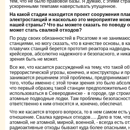
тем, что не было правовой базы. Я думаю, с этими ст
ускоренными темпами наверстывать упущенное.
На какой стадии находится проект сооружения пл
электростанций и насколько это мероприятие мож
нашей страны? Что вы можете сказать по поводу о
может стать свалкой отходов?
По роду своих обязанностей в Росатоме я не занима
станциями, но могу сказать, что в качестве основы, в к
плавучих станций берется прототип реактора надводны
крейсеров, абсолютно надежного и безопасного, и ника
зрения быть не может.
Все же, что касается рассуждений на тему, что такой о
террористической угрозы, конечно, и конструкторы и пр
занимается решением этой проблемы, предпринимают
того, чтобы именно с этой точки зрения это было абсо
что первый образец такой станции предположительно б
использоваться в Северодвинске - в городе, где стро
атомные подводные лодки. Там проблемы безопасност
ответственно к ним относятся и, конечно, обеспечат.
Что же касается второго вопроса, то в нем самом есть 
отношение. Свалка ядерных отходов…. Дело в том, что
атомной, не атомной, мирной, военной, - всегда есть о
радиоактивные отходы бывают куда более опасными, н