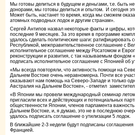
Мы готовы делиться в будущем и деньгами, т.е. быть не
донорами, мы готовы делиться и опытом. И сегодня эт
Может быть, настанет то время, когда мы сможем оказ
атомных подводных лодок и другим странам».
Сергей Антипов назвал некоторые факты и цифры, ко
последние 9 месяцев. За это время в программе комп
удалось сделать политические шаги: ратифицировать 
Республикой, межправительственное соглашение с Ве
исполнительное соглашение между Росатомом и Евро
реконструкции и развития, с так называемым фондом 
подписать исполнительное соглашение с Японией об ут
«Мы всегда повторяли, что активность помощи на Сев
Дальнем Востоке очень неравномерна. Почти все учас
оказывают нам помощь на Северо-Западе и только одна
Австралия на Дальнем Востоке», - отметил заместител
«В Японии мы провели международный семинар летом э
пригласили всех и действующих и потенциальных парт
общественности Японии, членов парламента важность
Дальнем Востоке, и, я думаю, это не в последнюю очер
удалось подписать соглашение о утилизации 5 лодок.
В ближайшие 2-3 недели будут подписаны соглашения в
Францией.