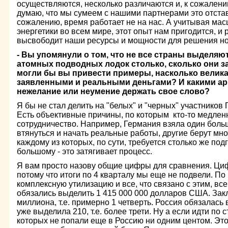
осуществляются, несколько различаются и, к сожалению
думаю, что мы сумеем с нашими партнерами это отстава
сожалению, время работает не на нас. А учитывая ма
энергетики во всем мире, этот опыт нам пригодится, и
высвободит наши ресурсы и мощности для решения н
- Вы упомянули о том, что не все страны выделяю
атомных подводных лодок столько, сколько они за
могли бы вы привести примеры, насколько велика
заявленными и реальными деньгами? И какими ар
нежелание или неумение держать свое слово?
Я бы не стал делить на "белых" и "черных" участников
Есть объективные причины, по которым кто-то медленн
сотрудничество. Например, Германия взяла один больш
втянуться и начать реальные работы, другие берут мно
каждому из которых, по сути, требуется столько же под
большому - это затягивает процесс.
Я вам просто назову общие цифры для сравнения. Циф
потому что итоги по 4 кварталу мы еще не подвели. П
комплексную утилизацию и все, что связано с этим, все
обязались выделить 1 415 000 000 долларов США. Зак
миллиона, т.е. примерно 1 четверть. Россия обязалась
уже выделила 210, т.е. более трети. Ну а если идти по 
которых не попали еще в Россию ни одним центом. Это 