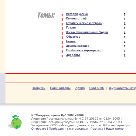
История успеха
2
Кинематограф
1
Стратегические интересы
1
Грузия
1
Жизнь Замечательных Людей
1
Общество
1
Бизнес
1
Дружба народов
1
Глобальное партнерство
1
Здоровье
1
Форумы
|
Наши авторы
|
Архив
|
СМИ о МО
|
Журналисты-меж
© "Международник.Ру" 2004–2006
Лицензия Росохранкультуры Эл ФС 77-20365 от 03.04.2005 г.
Лицензия Росохранкультуры ПИ ФС 77-19567 от 03.04.2005 г.
Учредитель: ООО «Международник», агентство PR и информации
О проекте
|
Требования к материалам
|
Реклама
|
Наши кнопки