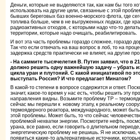
Деньги, которые не выделяются так, как нам бы того х
использовать на другие цели, связанные с этой пробл
бывших береговых баз военно-морского флота, где се
топлива больше, чем в не выгруженных лодках, где хра
радиоактивных отходов, с которыми надо что-то делать
территории, которые надо очищать, реабилитировать.
И вот эта часть проблемы гораздо сложнее, гораздо до
Так что если отвечать на ваш вопрос в лоб, то на проц
задержка средств практически не влияет, на другие пр
- На саммите тысячелетия В. Путин заявил, что в 
должно решить одну важнейшую задачу – убрать и
цикла уран и плутоний. С какой инициативой по эт
выступать Россия? И что предлагает Минатом?
В какой-то степени в вопросе содержится и ответ. Поско
значит, какое-то время у нас есть, чтобы решить эту пр
направления видны. Возьмите проблему ТР – термоядер
сейчас мы перешли к новому этапу, к реальному соор
термоядерного реактора, международного, может быть
этой проблемы. Может быть, то что сейчас человечест
проблемой нехватки энергии. Посмотрите нефть, посмо
урана, все равно, если говорить о длительном период
энергетическую проблему не решишь. Я не исключаю, ч
появиться какие-то альтернативные источники, которы