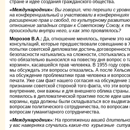
стране и идее создания гражданского общества.
«Международник»
: Вы говорил, что перешли с уро
на конференциальный и участвовали в конференциях 
расширению прав и свобод, по культурному развитию
отношение западных стран к Советскому Союзу, к т
происходили внутри него, и как это проявлялось?
Морозов В.А.:
Да, отношение менялось, причем это на
консультаций, которые предшествовали совещанию в 
попытки советской дипломатии достичь договоренност
безопасности натыкались на сложности, спотыкались и 
что обязательно выносился на повестку дня вопрос о 
корзине», касавшейся прав человека. В 1955 году сорв
мы обсуждать эти вопросы отказались. А после Хельс
на обсуждение проблематики прав человека и вопрос
печати. Уже сам факт нашего согласия на обсуждение 
признании советской стороной того факта, что эти вопр
внутренние, они важны и для внешнего облика страны.
появилось в дипломатической практике после идеи шв
корзины, куда должны были складываться все выдвиг
вопросам политического сотрудничества, по вопросам 
вопросам гуманитарного сотрудничества.
«Международник»
: На протяжении вашей длительн
у вас наверняка случались какие-то курьезные ситу