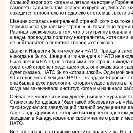
большой аэропорт: когда мы летали на встречу Горбаче
самолеты садились там, особенно крупные, типа Ил–62,
находится относительно недалеко от столицы, всего в 
Швеция осталась нейтральной страной, хотя она тоже 
термина «скандинавские страны» бытовал ещё термин
Разница заключалась в том, что в эту группу входила и
шведы, проводила политику нейтралитета, хотя сами ш
не нейтралитет, а политика свободы от союзов.
Дания и Норвегия были членами НАТО. Правда в самой
никогда не было. Швеция и Финляндия в НАТО не входи
была членом НАТО, но активными эти страны никогда 
советской стороне представлялось, они оказывали сд
будет сказано, НАТО было «страшилкой». Один мой зн
90-х годов читал лекции «НАТО – жандарм Европы». Гл
она была в духе идеологии, которая существовала в те
когда мы заканчивали институт, когда мы начинали ра
Сейчас же многие из моих друзей, бывшие журналистам
Станислав Кондрашев ( был такой обозреватель в «Изв
такой журналист, заведующий главной редакцией веща
Александр Дружинин, который был корреспондентом д
заездами в Канаду, изменили свое мнение о роли и мес
НАТО.
Все эти страны под единую мерку не подведешь. Но, в 