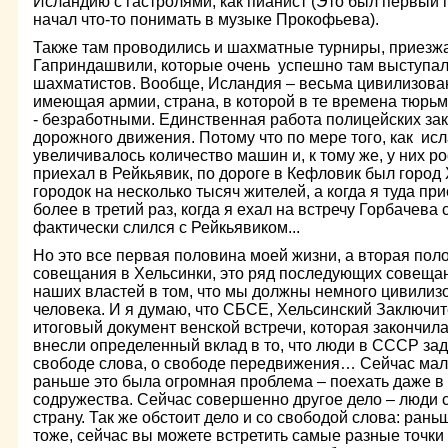
Исландию с гастролями, как пианист (Это был первый п
начал что-то понимать в музыке Прокофьева).
Также там проводились и шахматные турниры, приезжа
Гаприндашвили, которые очень успешно там выступал
шахматистов. Вообще, Исландия – весьма цивилизован
имеющая армии, страна, в которой в те времена тюрьм
- безработными. Единственная работа полицейских за
дорожного движения. Потому что по мере того, как исл
увеличивалось количество машин и, к тому же, у них ро
приехал в Рейкьявик, по дороге в Кефловик был горо
городок на несколько тысяч жителей, а когда я туда при
более в третий раз, когда я ехал на встречу Горбачева 
фактически слился с Рейкьявиком...
Но это все первая половина моей жизни, а вторая пол
совещания в Хельсинки, это ряд последующих совещан
наших властей в том, что мы должны немного цивилиз
человека. И я думаю, что СБСЕ, Хельсинский Заключит
итоговый документ венской встречи, которая закончила
внесли определенный вклад в то, что люди в СССР зад
свободе слова, о свободе передвижения… Сейчас мало 
раньше это была огромная проблема – поехать даже в
содружества. Сейчас совершенно другое дело – люди 
страну. Так же обстоит дело и со свободой слова: рань
тоже, сейчас вы можете встретить самые разные точки 