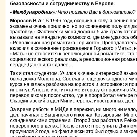
безопасности и сотрудничеству в Европе.
«Международник»
: Что привело Вас в дипломатию?
Морозов В.А.:
В 1946 году, окончив школу, я решил п
экзамены очень прилично, но по сочинению получил дво
трактовку». Фактически меня должны были сразу отсеят
вызывали на мандатную комиссию, где мне удалось об
«Революционная романтика Горького». Преподаватель 
включил в сочинение произведение Горького «Мать», на
«Мать» не относится к революционной романтике, это
социалистического реализма, а революционная романт
сердце Данко и так далее…
Так я стал студентом. Учился в очень интересной язык
была дочка Молотова, Светлана, еще дочка одного мин
курса началась разбивка на юристов и историков: я по
институт. А после института меня сразу отправили в И
переводчиком в посольство, где я проработал четыре го
Скандинавский отдел Министерства иностранных дел.
За время работы в МИДе я пережил, ни много ни мало
дел, начиная с Вышинского и кончая Козыревым. Мног
скандинавскими странами. Второй раз работал в Рейк
поверенного в делах. После этого я поступил в Дипло
проучился 2 года, но фактически это был отдых и закр
английском и датском языках.