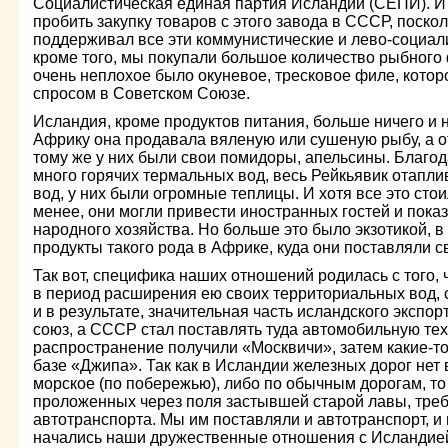
Социалистическая единая партия Исландии (СЕПИ). И
пробить закупку товаров с этого завода в СССР, поск
поддерживал все эти коммунистические и лево-социали
кроме того, мы покупали большое количество рыбного 
очень неплохое было окуневое, тресковое филе, кото
спросом в Советском Cоюзе.
Исландия, кроме продуктов питания, больше ничего и 
Африку она продавала вяленую или сушеную рыбу, а о
тому же у них были свои помидоры, апельсины. Благода
много горячих термальных вод, весь Рейкьявик отапли
вод, у них были огромные теплицы. И хотя все это стои
менее, они могли привести иностранных гостей и пока
народного хозяйства. Но больше это было экзотикой, 
продукты такого рода в Африке, куда они поставляли
Так вот, специфика наших отношений родилась с того
в период расширения ею своих территориальных вод, 
и в результате, значительная часть исландского экспо
союз, а СССР стал поставлять туда автомобильную те
распространение получили «Москвичи», затем какие-то
базе «Джипа». Так как в Исландии железных дорог нет
морское (по побережью), либо по обычным дорогам, то 
проложенных через поля застывшей старой лавы, треб
автотранспорта. Мы им поставляли и автотранспорт, и
начались наши дружественные отношения с Исландией