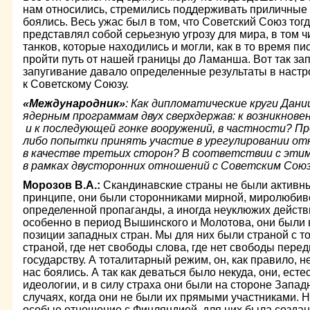
нам относились, стремились поддерживать приличные 
боялись. Весь ужас был в том, что Советский Союз тогд
представлял собой серьезную угрозу для мира, в том ч
танков, которые находились и могли, как в то время пис
пройти путь от нашей границы до Ламанша. Вот так запу
запугивание давало определенные результаты в настр
к Советскому Союзу.
«Международник»
: Как дипломатические круги Дани
ядерным программам двух сверхдержав: к возникнове
и к последующей гонке вооружений, в частности? Пр
либо попытки принять участие в урегулировании 
в качестве третьих сторон? В соответствии с этим
в рамках двусторонних отношений с Советским Сою
Морозов В.А.:
Скандинавские страны не были активны
принципе, они были сторонниками мирной, миролюбиво
определенной пропаганды, а иногда неуклюжих действ
особенно в период Вышинского и Молотова, они был
позиции западных стран. Мы для них были страной с 
страной, где нет свободы слова, где нет свободы пере
государству. А тоталитарный режим, он, как правило, н
нас боялись. А так как деваться было некуда, они, есте
идеологии, и в силу страха они были на стороне Запад
случаях, когда они не были их прямыми участниками. Н
особые отношение с Финляндией, для них была создана