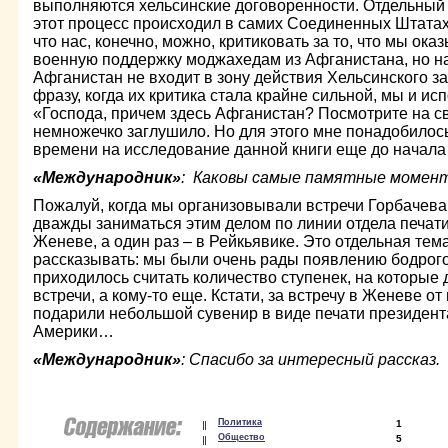
выполняются хельсинские договоренности. Отдельный 
этот процесс происходил в самих Соединенных Штатах
что нас, конечно, можно, критиковать за то, что мы ок
военную поддержку моджахедам из Афганистана, но на 
Афганистан не входит в зону действия Хельсинского за
фразу, когда их критика стала крайне сильной, мы и ис
«Господа, причем здесь Афганистан? Посмотрите на с
немножечко заглушило. Но для этого мне понадобилось
времени на исследование данной книги еще до начала
«Международник»
: Каковы самые памятные момен
Пожалуй, когда мы организовывали встречи Горбачева
дважды заниматься этим делом по линии отдела печати
Женеве, а один раз – в Рейкьявике. Это отдельная тем
рассказывать: мы были очень рады появлению бодрого 
приходилось считать количество ступенек, на которые
встречи, а кому-то еще. Кстати, за встречу в Женеве о
подарили небольшой сувенир в виде печати президен
Америки…
«Международник»
: Спасибо за интересный рассказ.
Политика
1
Общество
5