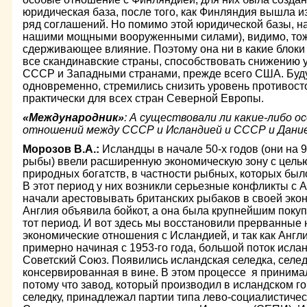
юридическая база, после того, как Финляндия вышла и
ряд соглашений. Но помимо этой юридической базы, на
нашими мощными вооруженными силами), видимо, то
сдерживающее влияние. Поэтому она ни в какие блоки н
все скандинавские страны, способствовать снижению 
СССР и Западными странами, прежде всего США. Будуч
одновременно, стремились снизить уровень противост
практически для всех стран Северной Европы.
«Международник»
: А существовали ли какие-либо 
отношений между СССР и Исландией и СССР и Дани
Морозов В.А.:
Исландцы в начале 50-х годов (они на 9
рыбы) ввели расширенную экономическую зону с цель
природных богатств, в частности рыбных, которых был
В этот период у них возникли серьезные конфликты с А
начали арестовывать британских рыбаков в своей экон
Англия объявила бойкот, а она была крупнейшим поку
тот период. И вот здесь мы восстановили прерванные
экономические отношения с Исландией, и так как Англи
примерно начиная с 1953-го года, большой поток исла
Советский Союз. Появились исландская селедка, селед
консервированная в вине. В этом процессе я принима
потому что завод, который производил в исландском г
селедку, принадлежал партии типа лево-социалистичес