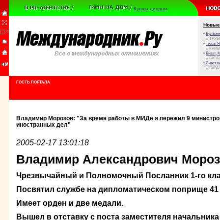
Куплю диплом
Новые
•
Булыжни
// ТРУ
•
Тихая Я
// КРИ
•
Виват, 
// БАТА
•
Счастли
// БАТА
ГОСТЬ ПОРТАЛА
Владимир Морозов: "За время работы в МИДе я пережил 9 министро
иностранных дел"
2005-02-17 13:01:18
Владимир Александрович Моро
Чрезвычайный и Полномочный Посланник 1-го клас
Посвятил службе на дипломатическом поприще 41 
Имеет орден и две медали.
Вышел в отставку с поста заместителя начальника