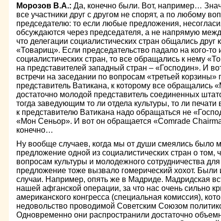
Морозов В.А.:
Да, конечно были. Вот, например… Знач
все участники друг с другом не спорят, а по любому в
председателю: то если любые предложения, несоглас
обсуждаются через председателя, а не напрямую между
что делегации социалистических стран общались друг к
«Товарищ». Если председательство падало на кого-то 
социалистических стран, то все обращались к нему «Т
на представителей западный стран – «Господин». И в
встречи на заседании по вопросам «третьей корзины»
представитель Ватикана, к которому все обращались 
достаточно молодой представитель соединенных штато
тогда заведующим то ли отдела культуры, то ли печати 
к представителю Ватикана надо обращаться не «Госпо
«Мон Сеньор». И вот он обращается «Comrade Chairman
конечно…
Ну вообще случаев, когда мы от души смеялись было м
предложение одной из социалистических стран о том, 
вопросам культуры и молодежного сотрудничества для д
предложение тоже вызвало гомерический хохот. Были 
случаи. Например, опять же в Мадриде. Мадридская вс
нашей афганской операции, за что нас очень сильно к
американского конгресса (специальная комиссия), кот
недовольство проводимой Советским Союзом политико
Одновременно они распространили достаточно объемну