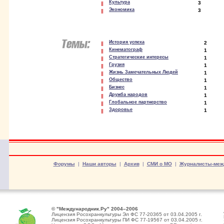
Культура
3
Экономика
3
История успеха
2
Кинематограф
1
Стратегические интересы
1
Грузия
1
Жизнь Замечательных Людей
1
Общество
1
Бизнес
1
Дружба народов
1
Глобальное партнерство
1
Здоровье
1
Форумы
|
Наши авторы
|
Архив
|
СМИ о МО
|
Журналисты-меж
© "Международник.Ру" 2004–2006
Лицензия Росохранкультуры Эл ФС 77-20365 от 03.04.2005 г.
Лицензия Росохранкультуры ПИ ФС 77-19567 от 03.04.2005 г.