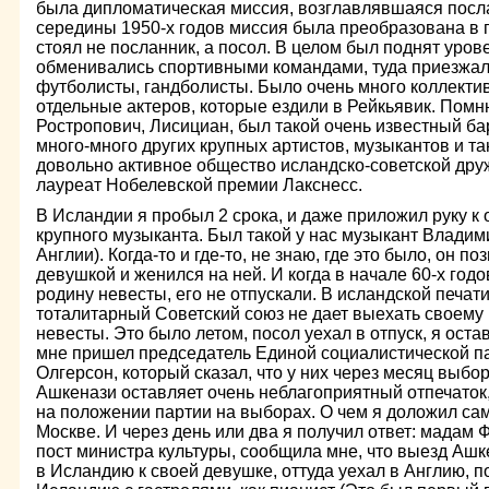
была дипломатическая миссия, возглавлявшаяся посла
середины 1950-х годов миссия была преобразована в п
стоял не посланник, а посол. В целом был поднят уро
обменивались спортивными командами, туда приезжа
футболисты, гандболисты. Было очень много коллекти
отдельные актеров, которые ездили в Рейкьявик. Помн
Ростропович, Лисициан, был такой очень известный ба
много-много других крупных артистов, музыкантов и т
довольно активное общество исландско-советской дру
лауреат Нобелевской премии Лакснесс.
В Исландии я пробыл 2 срока, и даже приложил руку 
крупного музыканта. Был такой у нас музыкант Владим
Англии). Когда-то и где-то, не знаю, где это было, он п
девушкой и женился на ней. И когда в начале 60-х годо
родину невесты, его не отпускали. В исландской печа
тоталитарный Советский союз не дает выехать своему
невесты. Это было летом, посол уехал в отпуск, я ост
мне пришел председатель Единой социалистической п
Олгерсон, который сказал, что у них через месяц выбор
Ашкенази оставляет очень неблагоприятный отпечаток,
на положении партии на выборах. О чем я доложил са
Москве. И через день или два я получил ответ: мадам
пост министра культуры, сообщила мне, что выезд Аш
в Исландию к своей девушке, оттуда уехал в Англию, п