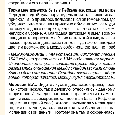
сохранился его первый вариант.
Также мне довелось быть в Рейкьявике, когда там встр
Перед поездкой туда пару недель почитал всякие ислан
приехал, мне пришлось пользоваться автомобилем, гд
убедился, что мог с ним прилично объясняться, сам уди
потому что долго не приходилось пользоваться языком
неплохом уровне. А благодаря датскому, я имел возмо
шведами, и норвежцами. У них есть такой язык, назыв
помесь трех скандинавских языков – датского, шведск
дает им возможность между собой изъясняться не при
«Международник»
: Мы установили дипломатические
1943 году, но фактически с 1945 года начался период
Скандинавские страны занимали прозападную позици
развивались отношения между скандинавскими стра
Каково было отношение Скандинавских стран к яде
гонке, которая началась между двумя сверхдержавам
Морозов В.А.:
Видите ли, скандинавские страны, несм
как историческую, так и деловую, относились к данному
территории Исландии, например, практически с самог
войны имелась американская военная база, в Кефлови
падает на первый слог), которая вызывала у исландц
но, тем не менее, давала им доход: там было много ам
Исландии свои деньги. Поэтому она там и сохранилас