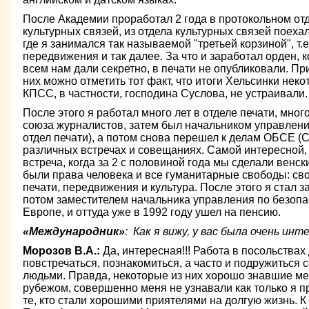
После Академии проработал 2 года в протокольном отд
культурных связей, из отдела культурных связей поеха
где я занимался так называемой "третьей корзиной", т.
передвижения и так далее. За что и заработал орден, 
всем нам дали секретно, в печати не опубликовали. Пр
них можно отметить тот факт, что итоги Хельсинки нек
КПСС, в частности, господина Суслова, не устраивали
После этого я работал много лет в отделе печати, мног
союза журналистов, затем был начальником управле
отдел печати), а потом снова перешел к делам ОБСЕ (С
различных встречах и совещаниях. Самой интересной,
встреча, когда за 2 с половиной года мы сделали венс
были права человека и все гуманитарные свободы: с
печати, передвижения и культура. После этого я стал 
потом заместителем начальника управления по безопас
Европе, и оттуда уже в 1992 году ушел на пенсию.
«Международник»
: Как я вижу, у вас была очень ин
Морозов В.А.:
Да, интересная!!! Работа в посольства
повстречаться, познакомиться, а часто и подружиться
людьми. Правда, некоторые из них хорошо знавшие мен
рубежом, совершенно меня не узнавали как только я п
те, кто стали хорошими приятелями на долгую жизнь. К