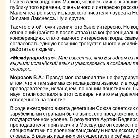
Павел Александрович Марков, человек, лично знавший
публику того времени, очень много и интересно расск
Малом театре пьесу исландского писателя лауреата Н
Килиана Лакснесса. Ну и другие.
Так что с этой точки зрения, это было интересно. Но к
отношений (работа в посольствах) на конференциальны
конференциях, стало намного интереснее: когда, скаж
согласовать единую позицию требуется много и усилий,
работать с людьми.
«Международник»
: Мне известно, что Вы одним из 
выучили исландский язык и участвовали в создании п
словаря...
Морозов В.А.:
Правда моя фамилия там не фигурирует
в том, что я там занимался исландским языком, и в хо
преподавателем, исландцем, по нашим понятиям он бы
наук, стали составлять этот словарь: на это мы уделя
отведенного на занятие.
В ходе ежегодного визита делегации Союза советских
зарубежными странами было вынесено предложение о
государственном уровне. В результате Ауртни Бедверсо
преподавателя, пригласили в Москву, где он совместн
специалистами по древнеисландскому и исландскому я
словарь. В разных изданиях он существует и сейчас, но