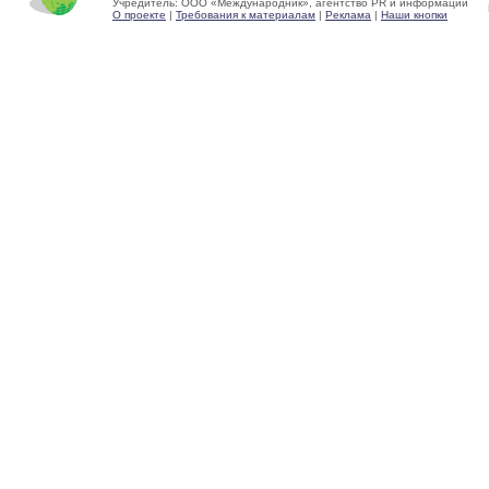
Учредитель: ООО «Международник», агентство PR и информации
О проекте
|
Требования к материалам
|
Реклама
|
Наши кнопки