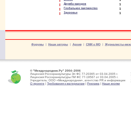
Дружба народов
1
Глобальное партнерство
1
Здоровье
1
Форумы
|
Наши авторы
|
Архив
|
СМИ о МО
|
Журналисты-меж
© "Международник.Ру" 2004–2006
Лицензия Росохранкультуры Эл ФС 77-20365 от 03.04.2005 г.
Лицензия Росохранкультуры ПИ ФС 77-19567 от 03.04.2005 г.
Учредитель: ООО «Международник», агентство PR и информации
О проекте
|
Требования к материалам
|
Реклама
|
Наши кнопки