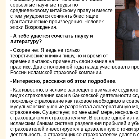
серьезные научные труды по
средневековому китайскому праву и вместе
с тем умудряется сочинять блестящие
фантастические произведения. Человек
эпохи Возрождения.
-
А тебе удается сочетать науку и
литературу?
- Скорее нет. Я ведь не только
теоретические книжки пишу, но и время от
времени пытаюсь применить свои знания на
практике. Два с половиной года назад участвовал в пр
России исламской страховой компании.
-
Интересно, расскажи об этом подробнее
.
- Как известно, в исламе запрещено взимание ссудног
видах страхования как и в банковской деятельности сс
поскольку страхование как таковое необходимо в сов
мусульманские ученые разработал альтернативную мод
страхование. Существует, по меньшей мере, нескольк
страховщиком и страхователями. В основе одной из ни
исламским банкам система разделения прибылей и убы
страхователей инвестируется в дозволенную с точки з
деятельность, а страховщик со страхователем делят в