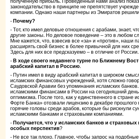
полученную прибыль. Проведенный нами анализ показа
законодательство в принципе не препятствует учрежд
компании. Однако наши партнеры из Эмиратов решили 
-
Почему?
- Тот, кто имел деловые отношения с арабами, знает, ч
другие законы. Но деловое поведение – это в любом с
Мне кажется, что, взвесив все «за» и «против», наши 
расширять свой бизнес в более привычной для них сре
Здесь для них все предсказуемо – в отличие от России.
-
В ходе своего недавнего турне по Ближнему Вос
арабский капитал в Россию
.
- Путин имел в виду арабский капитал в широком смысл
исламских финансовых учреждений, хотя сложно говор
Саудовской Аравии без упоминания исламских банков. 
исламскими финансами в России на сегодняшний день
оптимизма. После того, как у единственного в стране и
Форте Банка» отозвали лицензию в декабре прошлого г
горячие головы среди арабов, которые бы рискнули су
исламскими банками и страховыми компаниями.
-
Получается, что у исламских банков и страховых
особых перспектив
?
- Не все так плохо. Главное, чтобы запрос на подобн