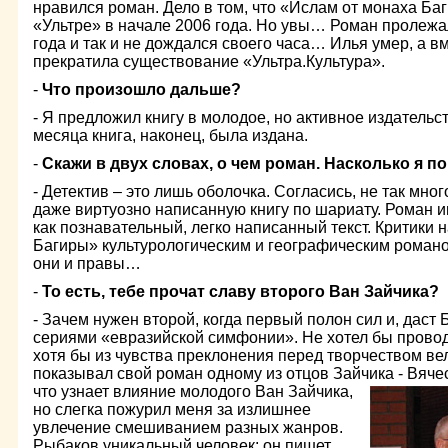
нравился роман. Дело в том, что «Ислам от монаха Ба
«Ультре» в начале 2006 года. Но увы… Роман пролежа
года и так и не дождался своего часа… Илья умер, а в
прекратила существование «Ультра.Культура».
-
Что произошло дальше?
- Я предложил книгу в молодое, но активное издательс
месяца книга, наконец, была издана.
-
Скажи в двух словах, о чем роман. Насколько я п
- Детектив – это лишь оболочка. Согласись, не так мно
даже виртуозно написанную книгу по шариату. Роман ин
как познавательный, легко написанный текст. Критики
Багиры» культурологическим и географическим романом
они и правы…
-
То есть, тебе прочат славу второго Ван Зайчика?
- Зачем нужен второй, когда первый полон сил и, даст 
сериями «евразийской симфонии». Не хотел бы провод
хотя бы из чувства преклонения перед творчеством вел
показывал свой роман одному из отцов Зайчика - Вяче
что узнает влияние
молодого Ван Зайчика,
но слегка пожурил меня за излишнее
увлечение смешиванием разных жанров.
Рыбаков уникальный человек: он пишет