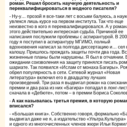
роман. Решил бросить научную деятельность и
переквалифицироваться в модного писателя?
- Ну-у… прозой я все-таки лет с восьми балуюсь, а нау
увлекся лишь курсе на первом института. Так что еще
неизвестно в кого я переквалифицировался. А у роман
этого действительно интересная судьба. Причиной ее
написания послужили проблемы с аспирантурой. В 20
году я поступил в аспирантуру МГИМО, полный
вдохновения написал за полгода диссертацию и… сел 
калошу. Пришлось прождать защиты почти два года. В
жизненные планы были нарушены. Я был в отчаянии. 
ожидании соизволения на защиту принялся писать ром
шариате. Так появился «Ислам от монаха Багиры». Ро
обрел популярность в сети. Сетевой журнал «Новая
литература» включил его в двадцатку лучших
произведений. Три раза я выдвигал роман на соискани
премии и два раза из них «Багира» попадал в лонг-лис
сначала в «Дебюте», потом – в премии Бориса Соколо
-
А как называлась третья премия, в которую роман
вписался?
- «Большая книга». Собственно говоря, формально «Б
выдвигал даже не я, а издательство «Ультра.Культура»
и одного из многочисленных членов жюри Ильи Кормил