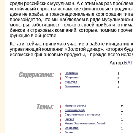
среди российских мусульман. А с этим как раз проблем
устойчивый спрос на исламские финансовые продукты,
даже не арабы, а транснациональные корпорации типа C
произойдет то, что мы наблюдаем в ряде мусульманск
монстры, заботящиеся только о своей прибыли, отним
банков и страховых компаний, которые, помимо проче
функцию в обществе.
Кстати, сейчас принимаю участие в работе инициатив
управляющей компании «Золотой динар», которая буде
исламские финансовые продукты, - прежде всего исл
Автор:
БАТ
Политика
1
Общество
5
Культура
3
Экономика
3
История успеха
2
Кинематограф
1
Стратегические интересы
1
Грузия
1
Жизнь Замечательных Людей
1
Общество
1
Бизнес
1