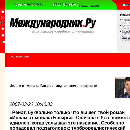
Куплю диплом
Новые
•
И корюш
// БАТА
•
Булыжни
// ТРУ
•
Тихая Я
// КРИ
•
Виват, 
// БАТА
ГОСТЬ ПОРТАЛА
Ислам от монаха Багиры: модная книга о шариате
2007-03-22 10:40:33
-
Ренат, буквально только что вышел твой роман
«Ислам от монаха Багиры». Сначала я был немног
удивлен, когда услышал это название. Особенно
порадовал подзаголовок: турброреалистический