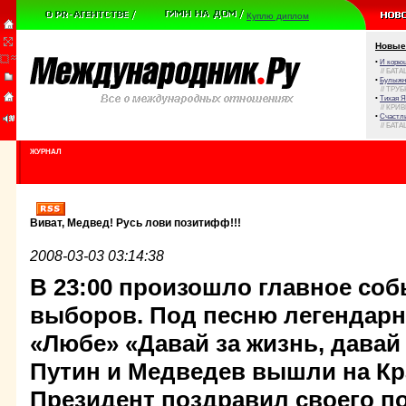
Куплю диплом
Новые
•
И корюш
// БАТА
•
Булыжни
// ТРУ
•
Тихая Я
// КРИ
•
Счастли
// БАТА
ЖУРНАЛ
Виват, Медвед! Русь лови позитифф!!!
2008-03-03 03:14:38
В 23:00 произошло главное соб
выборов. Под песню легендар
«Любе» «Давай за жизнь, давай 
Путин и Медведев вышли на К
Президент поздравил своего п