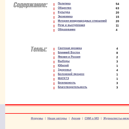
Политика
54
Общество
63
Культура
20
Экономика
15
История международных отношений
20
Речи и выступления
11
Образование
4
Светская хроника
4
Ближний Восток
8
Япония и Россия
2
Выборы
3
Юбилей
1
Здоровье
4
Болонский процесс
1
МАГАТЭ
1
Безопасность
3
Благотворительность
3
Форумы
|
Наши авторы
|
Архив
|
СМИ о МО
|
Журналисты-меж