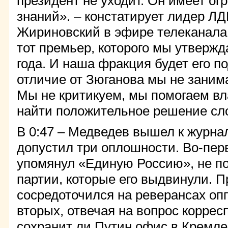
президент не уходит. Он имеет о
знаний». – констатирует лидер 
Жириновский в эфире телеканала 
тот премьер, которого мы утвержд
года. И наша фракция будет его п
отличие от Зюганова мы не заним
Мы не критикуем, мы помогаем вл
найти положительное решение сл
В 0:47 – Медведев вышел к журна
допустил три оплошности. Во-перв
упомянул «Единую Россию», не п
партии, которые его выдвинули. П
сосредоточился на реверансах оп
вторых, отвечая на вопрос коррес
сохранит ли Путин офис в Кремле 