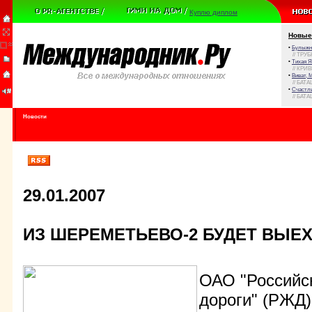
Куплю диплом
Новые
•
Булыжни
// ТРУ
•
Тихая Я
// КРИ
•
Виват, 
// БАТА
•
Счастли
// БАТА
Новости
29.01.2007
ИЗ ШЕРЕМЕТЬЕВО-2 БУДЕТ ВЫЕХ
ОАО "Российс
дороги" (РЖД)