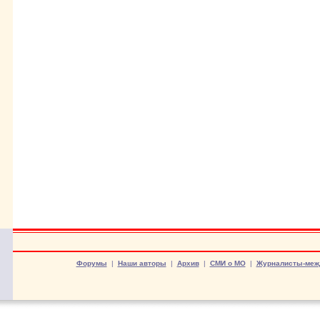
Форумы
|
Наши авторы
|
Архив
|
СМИ о МО
|
Журналисты-меж