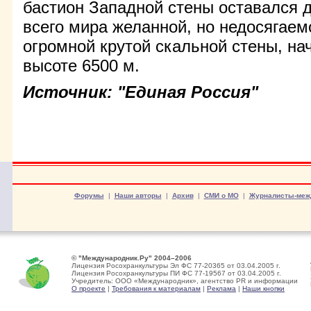
бастион Западной стены оставался 
всего мира желанной, но недосягаем
огромной крутой скальной стены, н
высоте 6500 м.
Источник: "Единая Россия"
Форумы
|
Наши авторы
|
Архив
|
СМИ о МО
|
Журналисты-меж
© "Международник.Ру" 2004–2006
Лицензия Росохранкультуры Эл ФС 77-20365 от 03.04.2005 г.
Лицензия Росохранкультуры ПИ ФС 77-19567 от 03.04.2005 г.
Учредитель: ООО «Международник», агентство PR и информации
О проекте
|
Требования к материалам
|
Реклама
|
Наши кнопки