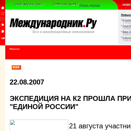
Куплю диплом
Новые
•
Булыжни
// ТРУ
•
Тихая Я
// КРИ
•
Виват, 
// БАТА
•
Счастли
// БАТА
Новости
22.08.2007
ЭКСПЕДИЦИЯ НА К2 ПРОШЛА ПР
"ЕДИНОЙ РОССИИ"
21 августа участн