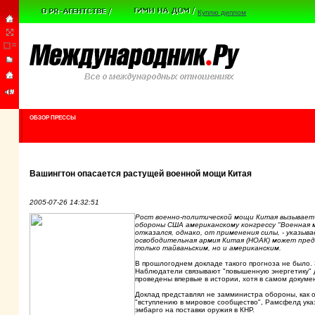
Куплю диплом
ОБЗОР ПРЕССЫ
Вашингтон опасается растущей военной мощи Китая
2005-07-26 14:32:51
Рост военно-политической мощи Китая вызывает 
обороны США американскому конгрессу "Военная м
отказался, однако, от применения силы, - указыв
освободительная армия Китая (НОАК) может пред
только тайваньским, но и американским.
В прошлогоднем докладе такого прогноза не было.
Наблюдатели связывают "повышенную энергетику" до
проведены впервые в истории, хотя в самом докуме
Доклад представлял не замминистра обороны, как 
"вступлению в мировое сообщество", Рамсфелд ука
эмбарго на поставки оружия в КНР.