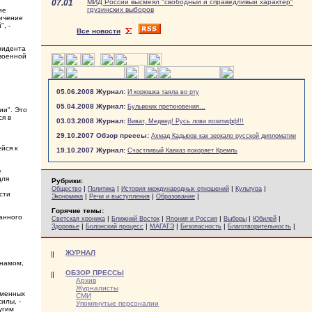
07.01
МИД России высмеял "свободный и справедливый характер"
грузинских выборов
ие
личение
, -
Все новости
езидента
военной
05.06.2008 Журнал:
И корюшка таяла во рту
05.04.2008 Журнал:
Булыжник преткновения...
ии". Это
я в
03.03.2008 Журнал:
Виват, Медвед! Русь лови позитифф!!!
29.10.2007 Обзор прессы:
Ахмад Кадыров как зеркало русской дипломатии
йся к
19.10.2007 Журнал:
Счастливый Кавказ покоряет Кремль
е
е
для
Рубрики:
|
|
|
|
Общество
Политика
История международных отношений
Культура
сти
|
|
|
Экономика
Речи и выступления
Образование
Горячие темы:
анного
|
|
|
|
|
Светская хроника
Ближний Восток
Япония и Россия
Выборы
Юбилей
|
|
|
|
|
Здоровье
Болонский процесс
МАГАТЭ
Безопасность
Благотворительность
ЖУРНАЛ
тнамом,
ОБЗОР ПРЕССЫ
Архив
Журналисты
еменных
СМИ
илы, -
Упомянутые персоналии
угим