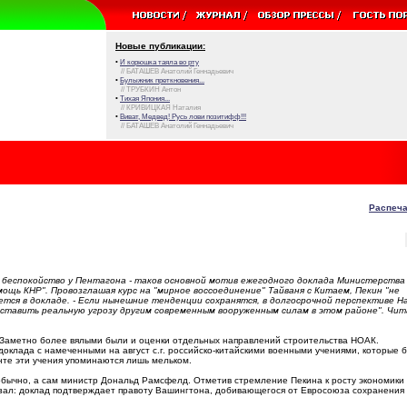
Новые публикации:
•
И корюшка таяла во рту
// БАТАШЕВ Анатолий Геннадьевич
•
Булыжник преткновения...
// ТРУБКИН Антон
•
Тихая Япония...
// КРИВИЦКАЯ Наталия
•
Виват, Медвед! Русь лови позитифф!!!
// БАТАШЕВ Анатолий Геннадьевич
Распеча
беспокойство у Пентагона - таков основной мотив ежегодного доклада Министерства
ощь КНР". Провозглашая курс на "мирное воссоединение" Тайваня с Китаем, Пекин "не
ается в докладе. - Если нынешние тенденции сохранятся, в долгосрочной перспективе Н
ставить реальную угрозу другим современным вооруженным силам в этом районе". Чита
 Заметно более вялыми были и оценки отдельных направлений строительства НОАК.
клада с намеченными на август с.г. российско-китайскими военными учениями, которые б
нте эти учения упоминаются лишь мельком.
обычно, а сам министр Дональд Рамсфелд. Отметив стремление Пекина к росту экономики
зал: доклад подтверждает правоту Вашингтона, добивающегося от Евросоюза сохранения