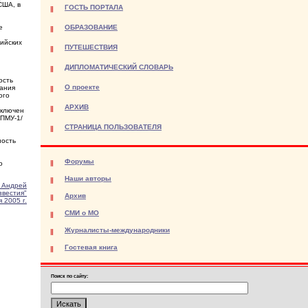
США, в
ГОСТЬ ПОРТАЛА
е
ОБРАЗОВАНИЕ
ийских
ПУТЕШЕСТВИЯ
ДИПЛОМАТИЧЕСКИЙ СЛОВАРЬ
ость
О проекте
вания
ого
АРХИВ
аключен
0ПМУ-1/
СТРАНИЦА ПОЛЬЗОВАТЕЛЯ
ность
Форумы
о
Наши авторы
 Андрей
звестия"
Архив
 2005 г.
СМИ о МО
Журналисты-международники
Гостевая книга
Поиск по сайту: