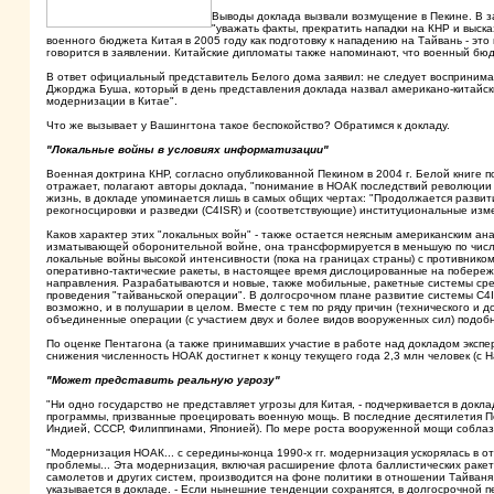
Выводы доклада вызвали возмущение в Пекине. В з
"уважать факты, прекратить нападки на КНР и выс
военного бюджета Китая в 2005 году как подготовку к нападению на Тайвань - это
говорится в заявлении. Китайские дипломаты также напоминают, что военный бю
В ответ официальный представитель Белого дома заявил: не следует воспринимать
Джорджа Буша, который в день представления доклада назвал американо-китайс
модернизации в Китае".
Что же вызывает у Вашингтона такое беспокойство? Обратимся к докладу.
"Локальные войны в условиях информатизации"
Военная доктрина КНР, согласно опубликованной Пекином в 2004 г. Белой книге 
отражает, полагают авторы доклада, "понимание в НОАК последствий революции в
жизнь, в докладе упоминается лишь в самых общих чертах: "Продолжается развит
рекогносцировки и разведки (C4ISR) и (соответствующие) институциональные изм
Каков характер этих "локальных войн" - также остается неясным американским ан
изматывающей оборонительной войне, она трансформируется в меньшую по числ
локальные войны высокой интенсивности (пока на границах страны) с противник
оперативно-тактические ракеты, в настоящее время дислоцированные на побереж
направления. Разрабатываются и новые, также мобильные, ракетные системы ср
проведения "тайваньской операции". В долгосрочном плане развитие системы C4I
возможно, и в полушарии в целом. Вместе с тем по ряду причин (технического и
объединенные операции (с участием двух и более видов вооруженных сил) подоб
По оценке Пентагона (а также принимавших участие в работе над докладом эксп
снижения численность НОАК достигнет к концу текущего года 2,3 млн человек (с 
"Может представить реальную угрозу"
"Ни одно государство не представляет угрозы для Китая, - подчеркивается в док
программы, призванные проецировать военную мощь. В последние десятилетия Пе
Индией, СССР, Филиппинами, Японией). По мере роста вооруженной мощи соблазн
"Модернизация НОАК... с середины-конца 1990-х гг. модернизация ускорялась в о
проблемы... Эта модернизация, включая расширение флота баллистических ракет 
самолетов и других систем, производится на фоне политики в отношении Тайваня
указывается в докладе. - Если нынешние тенденции сохранятся, в долгосрочной 