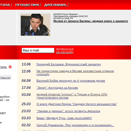
БЕККИН Ренат Ирикович
Преподаватель кафедры ЮНЕСКО
МГИМО (у) МИД РФ
Ислам от монаха Багиры: модная книга о шариате
подписаться
на рассылку
13.06
Геннадий Баташев. Журналистский характер
тать
12.06
На территории завода в Москве неизвестные открыли
стрельбу
"Известия"
04.06
Василий Бойко проходит по 4 уголовным делам
17.04
"Зенит" пострадал за Косово
03.04
Андрей Алпатов "откусит" о Турции и Египта 10%
ародно-
туристического потока
й - не
25.03
О книге Дмитрия Лекуха "Хардкор белого меньшинства"
23.03
"Умники и умницы": итоги четверть финалов
удут
03.03
Виват, Медвед! Русь, лови позитифф!!!
 и
02.02
Сергей Лукьяненко. Про уезжающих и отъезжающих...