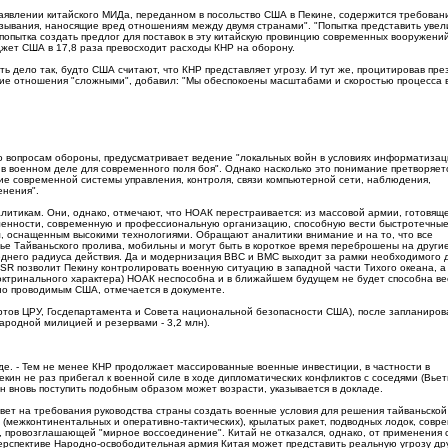
аявлении китайского МИДа, переданном в посольство США в Пекине, содержится требован
казывания, наносящие вред отношениям между двумя странами". "Попытка представить уве
 попытка создать предлог для поставок в эту китайскую провинцию современных вооружений"
джет США в 17,8 раза превосходит расходы КНР на оборону.
 дело так, будто США считают, что КНР представляет угрозу. И тут же, процитировав пр
кие отношения "сложными", добавил: "Мы обеспокоены масштабами и скоростью процесса 
по вопросам обороны, предусматривает ведение "локальных войн в условиях информатизац
 военном деле для современного поля боя". Однако насколько это понимание претворяетс
ие современной системы управления, контроля, связи компьютерной сети, наблюдения,
енения".
алитикам. Они, однако, отмечают, что НОАК перестраивается: из массовой армии, готовяще
енности, современную и профессиональную организацию, способную вести быстротечны
ом, оснащенным высокими технологиями. Обращают аналитики внимание и на то, что все
ье Тайваньского пролива, мобильны и могут быть в короткое время переброшены на други
еднего радиуса действия. Да и модернизация ВВС и ВМС выходит за рамки необходимого 
SR позволит Пекину контролировать военную ситуацию в западной части Тихого океана, а
 доктринального характера) НОАК неспособна и в ближайшем будущем не будет способна ве
но проводимым США, отмечается в документе.
ертов ЦРУ, Госдепартамента и Совета национальной безопасности США), после запланиров
Народной милицией и резервами - 3,2 млн).
ладе. - Тем не менее КНР продолжает массированные военные инвестиции, в частности в
кин не раз прибегал к военной силе в ходе дипломатических конфликтов с соседями (Вье
 вновь поступить подобным образом может возрасти, указывается в докладе.
твет на требования руководства страны создать военные условия для решения тайваньской
(межконтинентальных и оперативно-тактических), крылатых ракет, подводных лодок, совр
, провозглашающей "мирное воссоединение". Китай не отказался, однако, от применения с
перспективе Народно-освободительная армия Китая может представить реальную угрозу др