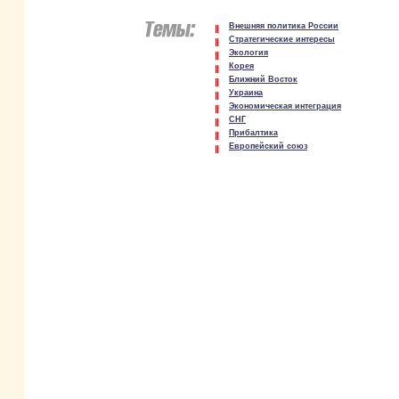
Внешняя политика России
Стратегические интересы
Экология
Корея
Ближний Восток
Украина
Экономическая интеграция
СНГ
Прибалтика
Европейский союз