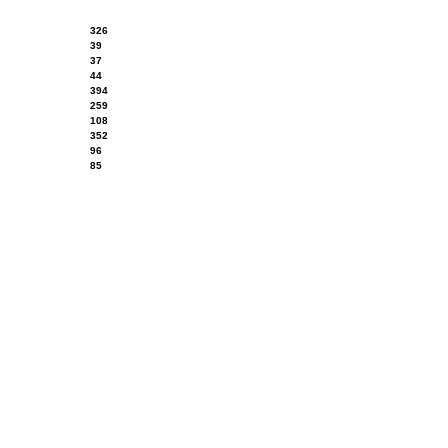
326
39
37
44
394
259
108
352
96
85