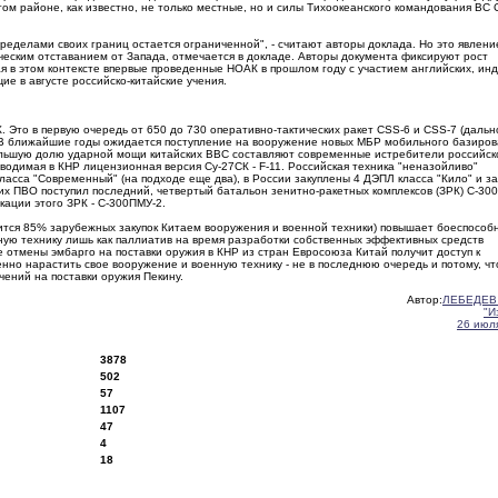
м районе, как известно, не только местные, но и силы Тихоокеанского командования ВС 
еделами своих границ остается ограниченной", - считают авторы доклада. Но это явлени
ческим отставанием от Запада, отмечается в докладе. Авторы документа фиксируют рост
 в этом контексте впервые проведенные НОАК в прошлом году с участием английских, инд
ие в августе российско-китайские учения.
 Это в первую очередь от 650 до 730 оперативно-тактических ракет CSS-6 и CSS-7 (дальн
д. В ближайшие годы ожидается поступление на вооружение новых МБР мобильного базиро
большую долю ударной мощи китайских ВВС составляют современные истребители российск
зводимая в КНР лицензионная версия Су-27СК - F-11. Российская техника "неназойливо"
ласса "Современный" (на подходе еще два), в России закуплены 4 ДЭПЛ класса "Кило" и з
ких ПВО поступил последний, четвертый батальон зенитно-ракетных комплексов (ЗРК) С-30
кации этого ЗРК - С-300ПМУ-2.
одится 85% зарубежных закупок Китаем вооружения и военной техники) повышает боеспособ
ную технику лишь как паллиатив на время разработки собственных эффективных средств
е отмены эмбарго на поставки оружия в КНР из стран Евросоюза Китай получит доступ к
нно нарастить свое вооружение и военную технику - не в последнюю очередь и потому, чт
чений на поставки оружия Пекину.
Автор:
ЛЕБЕДЕВ
"И
26 июля
3878
502
57
1107
47
4
18