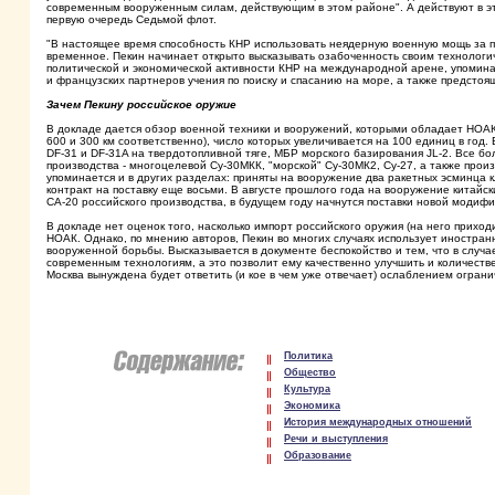
современным вооруженным силам, действующим в этом районе". А действуют в это
первую очередь Седьмой флот.
"В настоящее время способность КНР использовать неядерную военную мощь за пр
временное. Пекин начинает открыто высказывать озабоченность своим технологи
политической и экономической активности КНР на международной арене, упоминая
и французских партнеров учения по поиску и спасанию на море, а также предстоящ
Зачем Пекину российское оружие
В докладе дается обзор военной техники и вооружений, которыми обладает НОАК.
600 и 300 км соответственно), число которых увеличивается на 100 единиц в го
DF-31 и DF-31A на твердотопливной тяге, МБР морского базирования JL-2. Все 
производства - многоцелевой Су-30МКК, "морской" Су-30МК2, Су-27, а также прои
упоминается и в других разделах: приняты на вооружение два ракетных эсминца к
контракт на поставку еще восьми. В августе прошлого года на вооружение китайс
СА-20 российского производства, в будущем году начнутся поставки новой модифи
В докладе нет оценок того, насколько импорт российского оружия (на него прих
НОАК. Однако, по мнению авторов, Пекин во многих случаях использует иностран
вооруженной борьбы. Высказывается в документе беспокойство и тем, что в случа
современным технологиям, а это позволит ему качественно улучшить и количестве
Москва вынуждена будет ответить (и кое в чем уже отвечает) ослаблением ограни
Политика
Общество
Культура
Экономика
История международных отношений
Речи и выступления
Образование