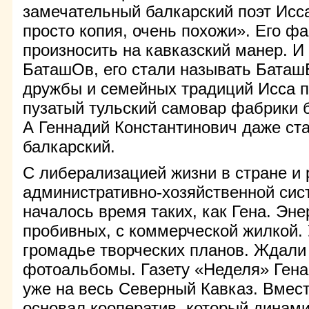
замечательный балкарский поэт Исс
просто копия, очень похожи». Его ф
произносить на кавказский манер. И
БаташОв, его стали называть Баташ
дружбы и семейных традиций Исса п
пузатый тульский самовар фабрики 
А Геннадий Константинович даже ста
балкарский.
С либерализацией жизни в стране и
административно-хозяйственной сис
началось время таких, как Гена. Эне
пробивных, с коммерческой жилкой. 
громадье творческих планов. Ждали
фотоальбомы. Газету «Неделя» Гена
уже на весь Северный Кавказ. Вмест
основал кооператив, который динам