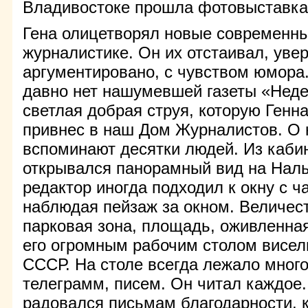
Владивостоке прошла фотовыставка 
Гена олицетворял новые современны
журналистике. Он их отстаивал, уве
аргументировано, с чувством юмора
давно нет нашумевшей газеты «Неде
светлая добрая струя, которую Генн
привнес в наш Дом Журналистов. О 
вспоминают десятки людей. Из каби
открывался панорамный вид на Наль
редактор иногда подходил к окну с ч
наблюдая пейзаж за окном. Величес
парковая зона, площадь, оживленна
его огромным рабочим столом висел
СССР. На столе всегда лежало много
телеграмм, писем. Он читал каждое
радовался письмам благодарности, к