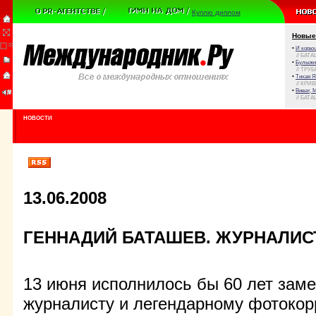
Куплю диплом
Новые
•
И корюш
// БАТА
•
Булыжни
// ТРУ
•
Тихая Я
// КРИ
•
Виват, 
// БАТА
НОВОСТИ
13.06.2008
ГЕННАДИЙ БАТАШЕВ. ЖУРНАЛИС
13 июня исполнилось бы 60 лет зам
журналисту и легендарному фотокор