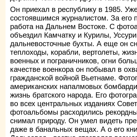
Он приехал в республику в 1985. Уж
состоявшимся журналистом. За его 
работа на Дальнем Востоке. С фото
объездил Камчатку и Курилы, Уссури
дальневосточные бухты. А еще он с
теплоходы, корабли, вертолеты, жиз
военных и пограничников, огни боль
качестве военкора он побывал в ох
гражданской войной Вьетнаме. Фот
американских напалмовых бомбарди
жизнь братского народа. Его фотогр
во всех центральных изданиях Совет
фотоальбомы расходились рекордн
снимал природу. Он умел видеть пре
даже в банальных вещах. А о его кн