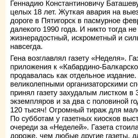
Геннадию Константиновичу Баташеву.
целых 18 лет. Жуткая авария на вые
дороге в Пятигорск в пасмурное фев
далекого 1990 года. И никто тогда не
жизнерадостный, искрометный и сил
навсегда.
Гена возглавлял газету «Неделя». Га
приложения к «Кабардино-Балкарско
продавалась как отдельное издание.
великолепными организаторскими сп
принял газету захудалым листком в 
экземпляров и за два с половиной г
120 тысяч! Огромный тираж для мал
По субботам у газетных киосков вы
очереди за «Неделей». Газета стоила
дороже, чем любые другие газеты, 