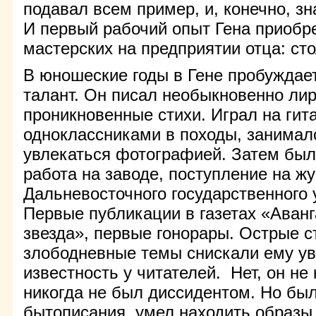
подавал всем пример, и, конечно, зн
И первый рабочий опыт Гена приобре
мастерских на предприятии отца: ст
В юношеские годы в Гене пробуждае
талант. Он писал необыкновенно ли
проникновенные стихи. Играл на гит
одноклассниками в походы, занимал
увлекаться фотографией. Затем был
работа на заводе, поступление на ж
Дальневосточного государственного 
Первые публикации в газетах «Аванг
звезда», первые гонорары. Острые с
злободневные темы снискали ему у
известность у читателей. Нет, он не
никогда не был диссидентом. Но бы
бытописания, умел находить образы,