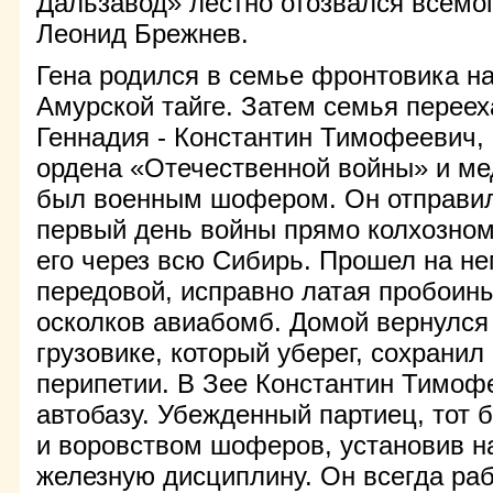
Дальзавод» лестно отозвался всемо
Леонид Брежнев.
Гена родился в семье фронтовика н
Амурской тайге. Затем семья переех
Геннадия - Константин Тимофеевич,
ордена «Отечественной войны» и ме
был военным шофером. Он отправил
первый день войны прямо колхозном 
его через всю Сибирь. Прошел на не
передовой, исправно латая пробоины 
осколков авиабомб. Домой вернулся
грузовике, который уберег, сохранил
перипетии. В Зее Константин Тимоф
автобазу. Убежденный партиец, тот 
и воровством шоферов, установив н
железную дисциплину. Он всегда раб