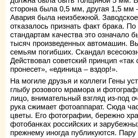
должна была быть толщиной 5 мм. В
сторона была 0,5 мм, другая 1,5 мм –
Авария была неизбежной. Заводское
отказалось признать факт брака. П
стандартам качества это означало б
тысяч произведенных автомашин. В
семьям погибших. Скандал всесоюз
Действовал советский принцип «так 
пронесет», «единица – вздор!».
На могиле друзья и коллеги Гены ус
глыбу розового мрамора и фотограф
лицо, внимательный взгляд из-под о
рука сжимает фотоаппарат. Сюда ча
цветы. Его фотографии, бережно хр
фотобанках российских и зарубежных
прежнему иногда публикуются. Пару 