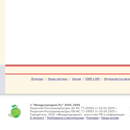
Форумы
|
Наши авторы
|
Архив
|
СМИ о МО
|
Журналисты-меж
© "Международник.Ру" 2004–2006
Лицензия Росохранкультуры Эл ФС 77-20365 от 03.04.2005 г.
Лицензия Росохранкультуры ПИ ФС 77-19567 от 03.04.2005 г.
Учредитель: ООО «Международник», агентство PR и информации
О проекте
|
Требования к материалам
|
Реклама
|
Наши кнопки