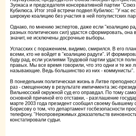
Зуокаса и председателя консервативной партии "Союз
Кубилюса. Итог этой встречи подвел Кубилюс: "У нас е
широкую коалицию без участия в ней популистских пар
Однако, по мнению экспертов, даже если "коалицию ра
разных политических сил) удастся сформировать, она 
значит, не исключены досрочные выборы.
Успасских с поражением, видимо, смирился. В его план
всеми, кто не войдет в "коалицию радуги". И формиро
буду рад, если усилиями Трудовой партии удастся пол
правых. Мы все время говорили, что это одни и те же 
называющие. Ведь большинство из них - коммунисты".
В понедельник политическая жизнь в Литве преподнесл
раз - смещенному в результате импичмента экс-презид
Вильнюсский окружной суд его оправдал. По тому сам
основной причиной его отставки, - разглашение госуд
марте 2003 года президент сообщил своему бывшему
Борисову о том, что департамент госбезопасности про
телефону. "Неопровержимых доказательств виновности 
констатировали судьи.