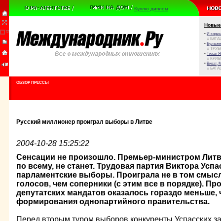
Куплю диплом
Новые
•
И корюш
// БАТА
•
Булыжни
// ТРУ
•
Тихая Я
// КРИ
•
Виват, 
// БАТА
ОБЗОР ПРЕССЫ
Русский миллионер проиграл выборы в Литве
2004-10-28 15:25:22
Сенсации не произошло. Премьер-министром Литв
по всему, не станет. Трудовая партия Виктора Усп
парламентские выборы. Проиграла не в том смысл
голосов, чем соперники (с этим все в порядке). П
депутатских мандатов оказалось гораздо меньше,
формирования однопартийного правительства.
Перед вторым туром выборов конкуренты Успасских за