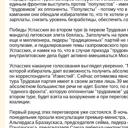
единым фронтом выступить против "популистов" - име
"трудовиков" их оппоненты. "Популисты" - потому что
кампании они обещали избирателям то, что те хотели 
зарплаты, снизить уровень безработицы, обеспечить с
Победы Успасских во втором туре (в первом Трудовая 
мандата) литовская элита боялась. Заполучить на прем
еще и миллионера, лидеры "традиционных" партий не 
популизме, и педалирование темы газпромовского пр
Успасских, и намек на то, что в случае прихода "трудов
внутрилитовские дела будет активно вмешиваться Мос
Успасских накануне голосования выглядел уверенно. 
которой избиратель дает возможность получить абсолю
он корреспондента "Известий". Сейчас оптимизма явно
тура Трудовая партия имеет в своем активе лишь 39 ме
абсолютном большинстве речи не идет. Более того, по 
"единого фронта", которую оппонентам "трудовиков" уд
втором туре, будет взята на вооружение и при перего
коалиции.
Первый раунд этих переговоров уже состоялся. В ночь
понедельник прошли консультации премьер-министра,
Альгирдаса Бразаускаса, председателя сейма, лидера
Паулаускаса, председателя Союза либерал-центристо