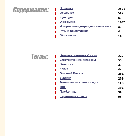
Политика
3878
Общество
502
Культура
57
Экономика
1107
История международных отношений
47
Речи и выступления
4
Образование
18
Внешняя политика России
326
Стратегические интересы
39
Экология
37
Корея
44
Ближний Восток
394
Украина
259
Экономическая интеграция
108
СНГ
352
Прибалтика
96
Европейский союз
85