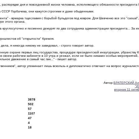
те, распорядке дня и повседневной жизни человека, исполняющего обязанности президента 
а СССР Горбачева, они кажутся строгими и даже обыденными.
та" - ярмарка тщеславия с борьбой бульдогов под ковром. Для Шевченко все это "casual",
уре этого органа.
а круглосуточно и посменно дежурят по два сотрудника администрации президента... За и
рналистов об "открытости" Кремля.
е дела, я никогда никому не завидовал, - строго говорит автор.
енную охране первых лиц государства, процедуре президентской инаугурации, убранству 
 в своем рабочем кабинете в 10 утра и уезжал, если не было никаких особых мероприятий, 
ьное движение в самый час пик..." - пишет автор.
твенников", автор упоминает лишь вскользь и дипломатично отвечает на вопрос журналист
Автор:
БРАТЕРСКИЙ Ал
"И
вторник 11 октя
3878
502
57
1107
47
4
18