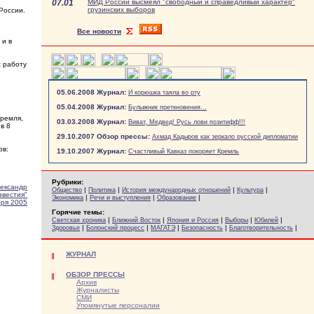
07.01
МИД России высмеял "свободный и справедливый характер"
грузинских выборов
России.
Все новости
 и в
х работу
05.06.2008 Журнал:
И корюшка таяла во рту
05.04.2008 Журнал:
Булыжник преткновения...
Кремля,
03.03.2008 Журнал:
Виват, Медвед! Русь лови позитифф!!!
в 8
29.10.2007 Обзор прессы:
Ахмад Кадыров как зеркало русской дипломатии
ов:
19.10.2007 Журнал:
Счастливый Кавказ покоряет Кремль
Рубрики:
ександр
|
|
|
|
Общество
Политика
История международных отношений
Культура
звестия"
|
|
|
Экономика
Речи и выступления
Образование
бря 2005
Горячие темы:
|
|
|
|
|
Светская хроника
Ближний Восток
Япония и Россия
Выборы
Юбилей
|
|
|
|
|
Здоровье
Болонский процесс
МАГАТЭ
Безопасность
Благотворительность
ЖУРНАЛ
ОБЗОР ПРЕССЫ
Архив
Журналисты
СМИ
Упомянутые персоналии