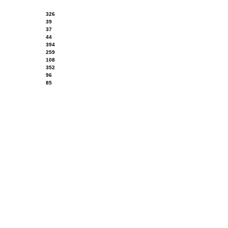
326
39
37
44
394
259
108
352
96
85