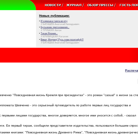
Новые публикации:
•
И корюшка таяла во рту
// БАТАШЕВ Анатолий Геннадьевич
•
Булыжник преткновения...
// ТРУБКИН Антон
•
Тихая Япония...
// КРИВИЦКАЯ Наталия
•
Виват, Медвед! Русь лови позитифф!!!
// БАТАШЕВ Анатолий Геннадьевич
Распеча
ченко "Повседневная жизнь Кремля при президентах" - это роман "casual" о жизни за ст
ипломата Шевченко - это серьезный путеводитель по работе первых лиц государства и
 первыми лицами государства, многое доверяется, многое ими уносится с собой, - сказал
ниги. Ее первый тираж, сообщили представители издательства, пользовался большим спрос
такими книгами: "Повседневная жизнь Древнего Рима", "Повседневная жизнь древнегречес