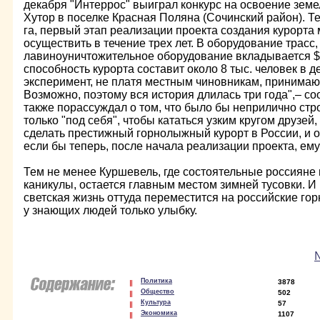
декабря "Интеррос" выиграл конкурс на освоение земе
Хутор в поселке Красная Поляна (Сочинский район). Те
га, первый этап реализации проекта создания курорта
осуществить в течение трех лет. В оборудование трасс
лавиноуничтожительное оборудование вкладывается $
способность курорта составит около 8 тыс. человек в д
эксперимент, не платя местным чиновникам, принимаю
Возможно, поэтому вся история длилась три года",– с
также порассуждал о том, что было бы неприлично стр
только "под себя", чтобы кататься узким кругом друзей,
сделать престижный горнолыжный курорт в России, и о 
если бы теперь, после начала реализации проекта, ем
Тем не менее Куршевель, где состоятельные россияне
каникулы, остается главным местом зимней тусовки. И 
светская жизнь оттуда переместится на российские г
у знающих людей только улыбку.
№
Политика
3878
Общество
502
Культура
57
Экономика
1107