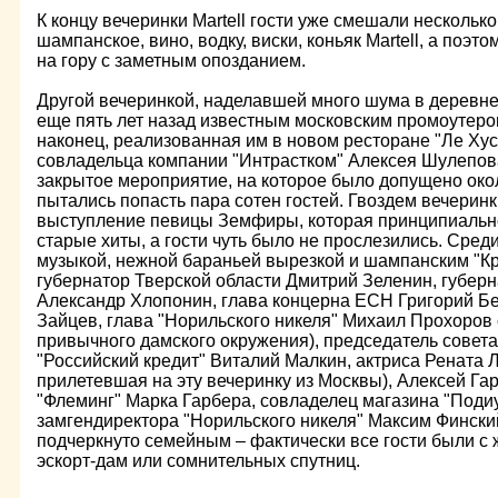
К концу вечеринки Martell гости уже смешали несколько
шампанское, вино, водку, виски, коньяк Martell, а поэ
на гору с заметным опозданием.
Другой вечеринкой, наделавшей много шума в деревне,
еще пять лет назад известным московским промоутер
наконец, реализованная им в новом ресторане "Ле Хуса
совладельца компании "Интрастком" Алексея Шулепова
закрытое мероприятие, на которое было допущено окол
пытались попасть пара сотен гостей. Гвоздем вечеринк
выступление певицы Земфиры, которая принципиально
старые хиты, а гости чуть было не прослезились. Среди
музыкой, нежной бараньей вырезкой и шампанским "Кр
губернатор Тверской области Дмитрий Зеленин, губерн
Александр Хлопонин, глава концерна ЕСН Григорий Бе
Зайцев, глава "Норильского никеля" Михаил Прохоров 
привычного дамского окружения), председатель совета
"Российский кредит" Виталий Малкин, актриса Рената 
прилетевшая на эту вечеринку из Москвы), Алексей Га
"Флеминг" Марка Гарбера, совладелец магазина "Поди
замгендиректора "Норильского никеля" Максим Фински
подчеркнуто семейным – фактически все гости были с 
эскорт-дам или сомнительных спутниц.