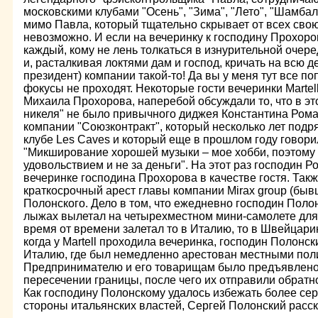
московскими клубами "Осень", "Зима", "Лето", "Шамба
мимо Павла, который тщательно скрывает от всех сво
невозможно. И если на вечеринку к господину Прохоро
каждый, кому не лень толкаться в изнурительной очере
и, расталкивая локтями дам и господ, кричать на всю д
президент) компании такой-то! Да вы у меня тут все поп
фокусы не проходят. Некоторые гости вечеринки Martel
Михаила Прохорова, наперебой обсуждали то, что в эт
никеля" не было привычного диджея Константина Рома
компании "Союзконтракт", который несколько лет подря
клубе Les Caves и который еще в прошлом году говори
"Микширование хорошей музыки – мое хобби, поэтому 
удовольствием и не за деньги". На этот раз господин 
вечеринке господина Прохорова в качестве гостя. Так
краткосрочный арест главы компании Mirax group (бы
Полонского. Дело в том, что ежедневно господин Поло
лыжах вылетал на четырехместном мини-самолете для
время от времени залетал то в Италию, то в Швейцарию
когда у Martell проходила вечеринка, господин Полонс
Италию, где был немедленно арестован местными пол
Предпринимателю и его товарищам было предъявлено
пересечении границы, после чего их отправили обрат
Как господину Полонскому удалось избежать более сер
стороны итальянских властей, Сергей Полонский расск