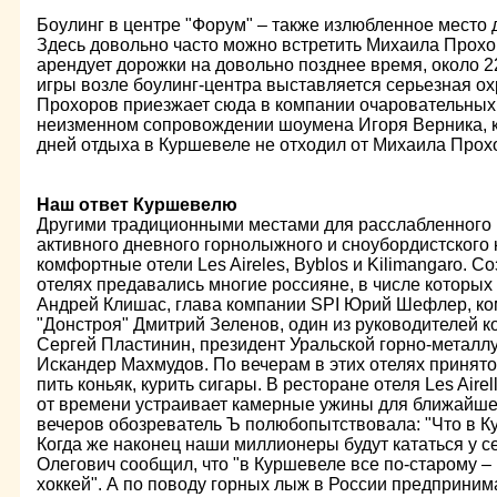
Боулинг в центре "Форум" – также излюбленное место 
Здесь довольно часто можно встретить Михаила Прохор
арендует дорожки на довольно позднее время, около 22
игры возле боулинг-центра выставляется серьезная ох
Прохоров приезжает сюда в компании очаровательных 
неизменном сопровождении шоумена Игоря Верника, к
дней отдыха в Куршевеле не отходил от Михаила Прохо
Наш ответ Куршевелю
Другими традиционными местами для расслабленного
активного дневного горнолыжного и сноубордистского 
комфортные отели Les Aireles, Byblos и Kilimangaro. С
отелях предавались многие россияне, в числе которы
Андрей Клишас, глава компании SPI Юрий Шефлер, ком
"Донстроя" Дмитрий Зеленов, один из руководителей к
Сергей Пластинин, президент Уральской горно-металл
Искандер Махмудов. По вечерам в этих отелях принято
пить коньяк, курить сигары. В ресторане отеля Les Air
от времени устраивает камерные ужины для ближайшег
вечеров обозреватель Ъ полюбопытствовала: "Что в К
Когда же наконец наши миллионеры будут кататься у 
Олегович сообщил, что "в Куршевеле все по-старому –
хоккей". А по поводу горных лыж в России предприним