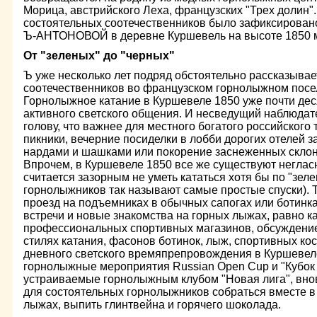
Морица, австрийского Леха, французских "Трех долин"
состоятельных соотечественников было зафиксирова
Ъ-АНТОНОВОЙ в деревне Куршевель на высоте 1850 
От "зеленых" до "черных"
Ъ уже несколько лет подряд обстоятельно рассказывае
соотечественников во французском горнолыжном посе
Горнолыжное катание в Куршевеле 1850 уже почти дес
активного светского общения. И несведущий наблюдат
голову, что важнее для местного богатого российского 
пикники, вечерние посиделки в лобби дорогих отелей з
нардами и шашками или покорение заснеженных склон
Впрочем, в Куршевеле 1850 все же существуют неглас
считается зазорным не уметь кататься хотя бы по "зел
горнолыжников так называют самые простые спуски). 
проезд на подъемниках в обычных сапогах или ботинка
встречи и новые знакомства на горных лыжах, равно к
профессиональных спортивных магазинов, обсуждение
стилях катания, фасонов ботинок, лыж, спортивных ко
дневного светского времяпрепровождения в Куршевел
горнолыжные мероприятия Russian Open Cup и "Кубок 
устраиваемые горнолыжным клубом "Новая лига", вно
для состоятельных горнолыжников собраться вместе в 
лыжах, выпить глинтвейна и горячего шоколада.