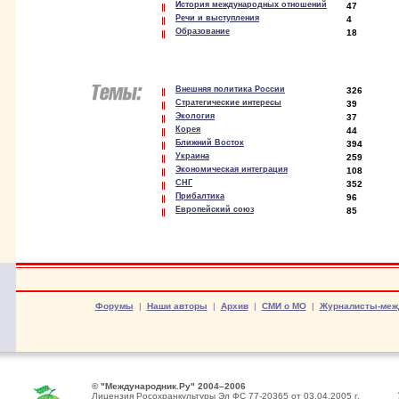
История международных отношений
47
Речи и выступления
4
Образование
18
Внешняя политика России
326
Стратегические интересы
39
Экология
37
Корея
44
Ближний Восток
394
Украина
259
Экономическая интеграция
108
СНГ
352
Прибалтика
96
Европейский союз
85
Форумы
|
Наши авторы
|
Архив
|
СМИ о МО
|
Журналисты-меж
© "Международник.Ру" 2004–2006
Лицензия Росохранкультуры Эл ФС 77-20365 от 03.04.2005 г.