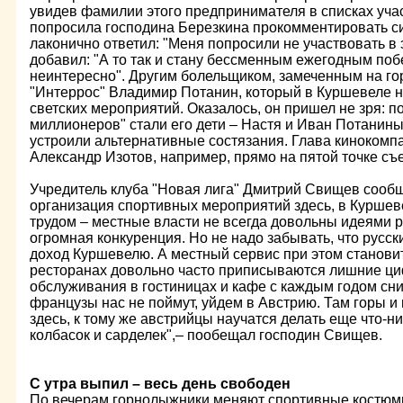
увидев фамилии этого предпринимателя в списках уча
попросила господина Березкина прокомментировать с
лаконично ответил: "Меня попросили не участвовать в 
добавил: "А то так и стану бессменным ежегодным поб
неинтересно". Другим болельщиком, замеченным на го
"Интеррос" Владимир Потанин, который в Куршевеле 
светских мероприятий. Оказалось, он пришел не зря: п
миллионеров" стали его дети – Настя и Иван Потанины
устроили альтернативные состязания. Глава кинокомпа
Александр Изотов, например, прямо на пятой точке съе
Учредитель клуба "Новая лига" Дмитрий Свищев сообщ
организация спортивных мероприятий здесь, в Куршев
трудом – местные власти не всегда довольны идеями р
огромная конкуренция. Но не надо забывать, что русс
доход Куршевелю. А местный сервис при этом становит
ресторанах довольно часто приписываются лишние циф
обслуживания в гостиницах и кафе с каждым годом сни
французы нас не поймут, уйдем в Австрию. Там горы и
здесь, к тому же австрийцы научатся делать еще что-н
колбасок и сарделек",– пообещал господин Свищев.
С утра выпил – весь день свободен
По вечерам горнолыжники меняют спортивные костюм