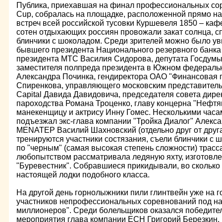
Публика, приехавшая на финал профессиональных со
Cup, собралась на площадке, расположенной прямо на
встреч всей российской тусовки Куршевеля 1850 – каф
сотен отдыхающих россиян провожали закат солнца, с
блинчики с шоколадом. Среди зрителей можно было ув
бывшего президента Национального резервного банка
президента МТС Василия Сидорова, депутата Госдумы
заместителя полпреда президента в Южном федеральн
Александра Починка, гендиректора ОАО "Финансовая г
Спиренкова, управляющего московским представитель
Capital Давида Давидовича, председателя совета дире
пароходства Романа Троценко, главу концерна "Нефтя
манекенщицу и актрису Инну Гомес. Несколькими часа
подъезжал экс-глава компании "Тройка Диалог" Алекса
MENATEP Василий Шахновский (отдельно друг от друга)
тренируются участники состязания, съели блинчики с 
по "черным" (самая высокая степень сложности) трасса
любопытством рассматривала ледяную яхту, изготовл
"Буревестник". Собравшиеся прикидывали, во сколько
настоящей лодки подобного класса.
На другой день горнолыжники пили глинтвейн уже на го
участников непрофессиональных соревнований под на
миллионеров". Среди болельщиков оказался победите
мероприятия глава компании ЕСН Григорий Березкин.