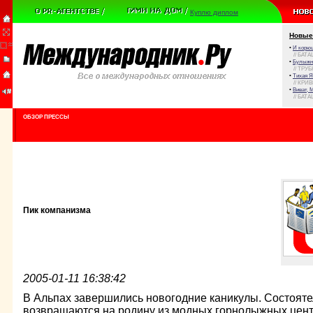
Куплю диплом
Новые
•
И корюш
// БАТА
•
Булыжни
// ТРУ
•
Тихая Я
// КРИ
•
Виват, 
// БАТА
ОБЗОР ПРЕССЫ
Пик компанизма
2005-01-11 16:38:42
В Альпах завершились новогодние каникулы. Состоят
возвращаются на родину из модных горнолыжных цент