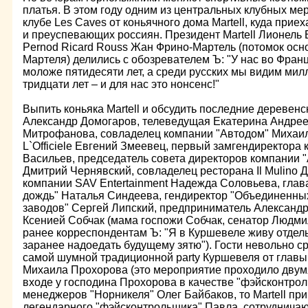
платья. В этом году одним из центральных клубных ме
клубе Les Caves от коньячного дома Martell, куда прие
и преуспевающих россиян. Президент Martell Лионель 
Pernod Ricard Rouss Жан Фрино-Мартель (потомок ос
Мартеля) делились с обозревателем Ъ: "У нас во Фра
моложе пятидесяти лет, а среди русских мы видим мил
тридцати лет – и для нас это нонсенс!"
Выпить коньяка Martell и обсудить последние деревенс
Александр Домогаров, телеведущая Екатерина Андре
Митрофанова, совладелец компании "Автодом" Михаил
L`Officiele Евгений Змеевец, первый замгендиректор
Васильев, председатель совета директоров компании 
Дмитрий Чернявский, совладелец ресторана Il Mulino 
компании SAV Entertainment Надежда Соловьева, гла
дождь" Наталья Синдеева, гендиректор "Объединенн
заводов" Сергей Липский, предприниматель Александ
Ксенией Собчак (мама госпожи Собчак, сенатор Людм
ранее корреспондентам Ъ: "Я в Куршевеле живу отдель
заранее надоедать будущему зятю"). Гости невольно ср
самой шумной традиционной party Куршевеля от главы
Михаила Прохорова (это мероприятие проходило двум
входе у господина Прохорова в качестве "фэйсконтроль
менеджеров "Норникеля" Олег Байбаков, то Martell пр
легендарного "фэйсконтрольщика" Павла, сотруднич