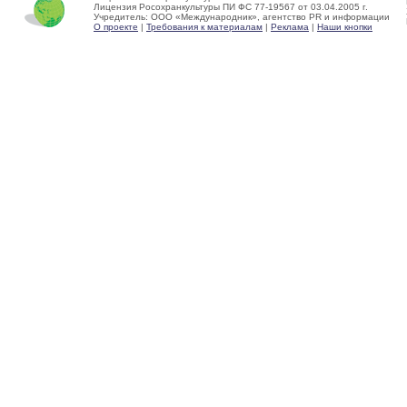
Лицензия Росохранкультуры ПИ ФС 77-19567 от 03.04.2005 г.
Учредитель: ООО «Международник», агентство PR и информации
О проекте
|
Требования к материалам
|
Реклама
|
Наши кнопки