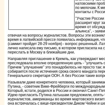
натовскими проб
по мелочам. К м
контакты с Росси
"Участие России
расширит круг з
время от обсужд
альянса", - зая
отвечая на вопросы журналистов. Вопросы эти возник
время в латвийской прессе появилась информация, что
(саммит пройдет 28-29 ноября) - вопрос решенный. Лат
лично написала ему письмо, в котором пригласила на 
переслать в Москву в ближайшие дни.
Направляя приглашение в Кремль, как утверждают ме
преследовала вполне определенную цель - "улучшить 
Причем "улучшение" это понадобилось не просто так: 
собирается после истечения срока своего мандата пер
Генерального секретаря ООН. А без России такие воп
Называли даже конкретного человека, который занимае
Путина, - советник Вике-Фрейберги по международным
Который, кстати, родился в России и окончил Санкт-Пе
Идею пригласить Путина латышам предложили, опять-
журналистов, американцы во время мартовского визит
она встречалась с вице-президентом Диком Чейни и 