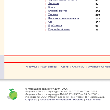
39
Экология
37
Корея
44
Ближний Восток
394
Украина
259
Экономическая интеграция
108
СНГ
352
Прибалтика
96
Европейский союз
85
Форумы
|
Наши авторы
|
Архив
|
СМИ о МО
|
Журналисты-меж
© "Международник.Ру" 2004–2006
Лицензия Росохранкультуры Эл ФС 77-20365 от 03.04.2005 г.
Лицензия Росохранкультуры ПИ ФС 77-19567 от 03.04.2005 г.
Учредитель: ООО «Международник», агентство PR и информации
О проекте
|
Требования к материалам
|
Реклама
|
Наши кнопки