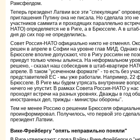
Рамсфелдом.
Теперь президент Латвии все эти "спекуляции" опровер
приглашения Путину она не писала. Но сделала это не
участников саммита и проходящих параллельно встреч 
НАТО) определяется не в Риге, а в Брюсселе. А в шта
дня до сих пор не определились.
Совет Россия-НАТО официально никто не отменял. Око
решен в апреле в Софии на уровне глав МИД. Однако и
Брюсселе вполне допускают, что в Ригу россиян не поз
приедут только члены альянса. На неформальном уров
решено, - сказал наш собеседник в штаб-квартире НАТО
апреле. В таком "усеченном формате" - то есть без уча
представителей ЕС - мы уже работали. Например, 22 ф
Брюсселе. В Риге мы будем утрясать внутренние вопро
ничего не упустит. В рамках Совета Россия-НАТО у нас
проходят встречи на разных уровнях. Дважды в год о
иностранных дел, трижды - министры обороны".
Тем не менее Россию о решении Брюсселя официально
проинформировал. Получилось, что первой это сделала 
президент Латвии.
Вике-Фрейбергу "опять неправильно поняли"
В Риге утверждают: слова Вайры Вике-Фрейберги о "н