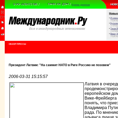
Куплю диплом
Новые
•
И корюш
// БАТА
•
Булыжни
// ТРУ
•
Тихая Я
// КРИ
•
Виват, 
// БАТА
ОБЗОР ПРЕССЫ
Президент Латвии: "На саммит НАТО в Риге Россию не позовем"
2006-03-31 15:15:57
Латвия в очеред
продемонстриров
европейском дом
Вике-Фрейберга
понять, что при
Владимира Путин
рада. По мнению
альянса лучше з