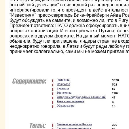
российской делегации" в очередной раз неверно поня
интерпретировали то, что президент в действительности
"Известиям" пресс-секретарь Вике-Фрейберги Айва Розе
будут обсуждать на саммите, и возможно ли, что в Риг
Президент ответила: НАТО должна сфокусировать вни
вопросах организации. И если пригласят Путина, то реч
вопросах и о другом формате. На данный момент НАТ
объявила, будут ли приглашены лидеры стран, не вход
неоднократно говорила: в Латвии будут рады любому 
принимает коллегиально, сами мы не можем приглашат
Политика
3878
Общество
502
Культура
57
Экономика
1107
История международных отношений
47
Речи и выступления
4
Образование
18
Внешняя политика России
326
Стратегические интересы