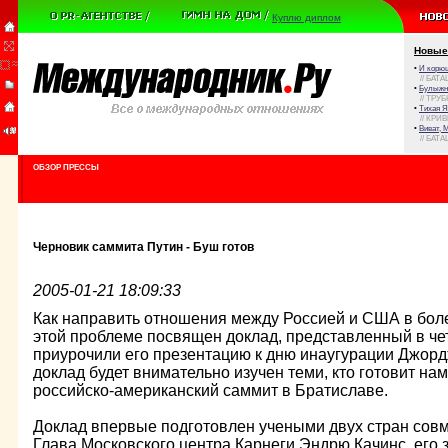
Куплю диплом
Новые
•
И корюш
// БАТА
•
Булыжни
// ТРУ
•
Тихая Я
// КРИ
•
Виват, 
// БАТА
ОБЗОР ПРЕССЫ
Черновик саммита Путин - Буш готов
2005-01-21 18:09:33
Как направить отношения между Россией и США в боле
этой проблеме посвящен доклад, представленный в че
приурочили его презентацию к дню инаугурации Джорд
доклад будет внимательно изучен теми, кто готовит н
российско-американский саммит в Братиславе.
Доклад впервые подготовлен учеными двух стран совм
Глава Московского центра Карнеги Эндрю Качинс, его