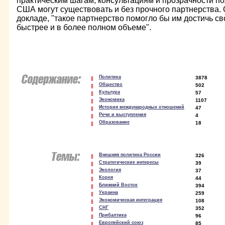
практическим шагам, консультациям и прозрачности по
США могут существовать и без прочного партнерства. 
докладе, "такое партнерство помогло бы им достичь с
быстрее и в более полном объеме".
Политика
3878
Общество
502
Культура
57
Экономика
1107
История международных отношений
47
Речи и выступления
4
Образование
18
Внешняя политика России
326
Стратегические интересы
39
Экология
37
Корея
44
Ближний Восток
394
Украина
259
Экономическая интеграция
108
СНГ
352
Прибалтика
96
Европейский союз
85