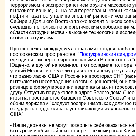
терроризмом и распространением оружия массового ун
выразился Качинс, "США заинтересованы, чтобы как 
нефти и газа поступали на внешний рынок - и чем рань
Сибири и Дальнего Востока также входит в число совме
очевидно, не только по энергетическим соображениям.
области сотрудничества - высокие технологии и исслед
особого энтузиазма.
Противоречия между двумя странами сегодня наиболе
постсоветском пространстве.
"Постукраинский синдро
где один из экспертов яростно клеймил Вашингтон за 
Ющенко, а другой напоминал, что последние полтора 
усилий Москвы и не могли привести к иному результату
что разногласия США и России на просторах СНГ (как 
вытекают из несовпадения базовых ценностей, они п
разнице в формулировании национальных интересов, 
другу. Отпустив пару уколов в адрес Белого дома ("н
игры на пространстве бывшего Советского Союза" и т.п
обеим державам "следует воспринимать как должное г
государств поддерживать устраивающий их уровень отн
США".
- Наши державы не могут позволить себе оказаться на 
быть речи и об их тайном сговоре, - резюмировал Качи