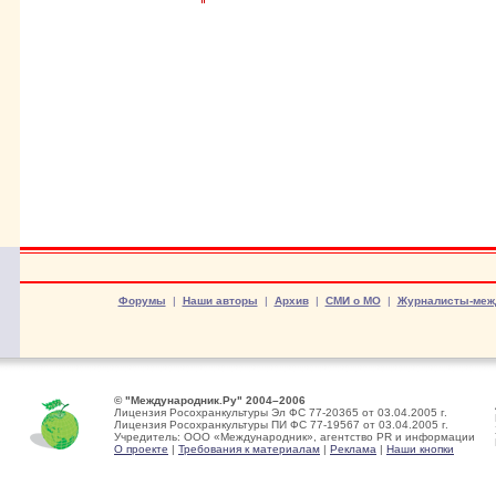
Форумы
|
Наши авторы
|
Архив
|
СМИ о МО
|
Журналисты-меж
© "Международник.Ру" 2004–2006
Лицензия Росохранкультуры Эл ФС 77-20365 от 03.04.2005 г.
Лицензия Росохранкультуры ПИ ФС 77-19567 от 03.04.2005 г.
Учредитель: ООО «Международник», агентство PR и информации
О проекте
|
Требования к материалам
|
Реклама
|
Наши кнопки