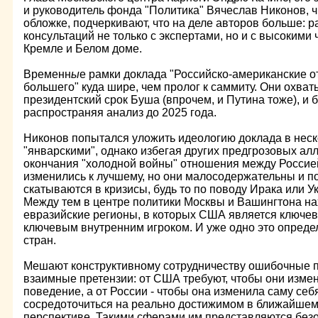
и руководитель фонда "Политика" Вячеслав Никонов, ч
обложке, подчеркивают, что на деле авторов больше: р
консультаций не только с экспертами, но и с высокими 
Кремле и Белом доме.
Временн
ы
е рамки доклада "Российско-американские о
большего" куда шире, чем пролог к саммиту. Они охва
президентский срок Буша (впрочем, и Путина тоже), и 
распространяя анализ до 2025 года.
Никонов попытался уложить идеологию доклада в неско
"январскими", однако избегая других предгрозовых алл
окончания "холодной войны" отношения между Россие
изменились к лучшему, но они малосодержательны и п
скатываются в кризисы, будь то по поводу Ирака или У
Между тем в центре политики Москвы и Вашингтона на
евразийские регионы, в которых США является ключев
ключевым внутренним игроком. И уже одно это опреде
стран.
Мешают конструктивному сотрудничеству ошибочные пр
взаимные претензии: от США требуют, чтобы они изм
поведение, а от России - чтобы она изменила саму се
сосредоточиться на реально достижимом в ближайшем
перспективе. Такими сферами им представляются безо