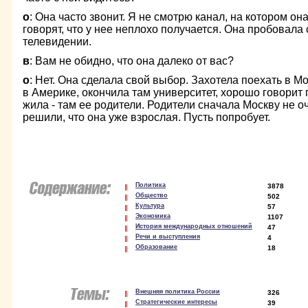
о
: Она часто звонит. Я не смотрю канал, на котором она 
говорят, что у нее неплохо получается. Она пробовала 
телевидении.
в
: Вам не обидно, что она далеко от вас?
о
: Нет. Она сделала свой выбор. Захотела поехать в Мо
в Америке, окончила там университет, хорошо говорит 
жила - там ее родители. Родители сначала Москву не о
решили, что она уже взрослая. Пусть попробует.
Политика
3878
Общество
502
Культура
57
Экономика
1107
История международных отношений
47
Речи и выступления
4
Образование
18
Внешняя политика России
326
Стратегические интересы
39