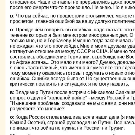
отношения. Наши контакты не прерывались даже после
после его смерти что-то произошло. Не знаю. Но я нико
в:
Что вы сейчас, по прошествии стольких лет, можете
просчетом, главной ошибкой за вашу долгую политиче
о:
Прежде чем говорить об ошибках, надо сказать, что б
течение которых я был министром иностранных дел. О т
только мне, но и Горбачеву. Именно тогда закончилась 
не ожидал, что это произойдет. Мне и моим друзьям уд
натянутые отношения между СССР и США. Именно тогд
состоялись объединение Германии, освобождение Вос
из Афганистана... Это мало или много? Думаю, довольн
я очень талантливый, что именно я сумел все это сде
тому моменту оказались готовы подумать о новых отн
ошибках. Ошибки всегда бывают. Но существенных оши
критически повлиять на ситуацию, я не могу назвать.
в
: Владимир Путин после встречи с Михаилом Саакашв
вопрос о другой "холодной войне" - между Россией и Г
"Нынешние проблемы создавали не мы с вами, они нам
разделяете это мнение?
о
: Когда Россия стала вмешиваться в наши дела (я име
Южной Осетии), страной руководил не Путин. Все нача
понимал, что война не нужна ни России, ни Грузии.