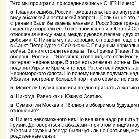
"Что мы проиграли, присоединившись к СНГ? Ничего"
о
: Главная ошибка России - вмешательство во внутрен
виду абхазский и осетинский вопросы. Если бы не это
странами были бы замечательными. Российские гражда
существу взорвали ее. То же произошло и в Южной Осе
отношения между нами, между руководителями двух ст
добрыми. С Путиным у нас хорошие отношения еще с т
в Санкт-Петербурге с Собчаком. С Ельциным нормальны
войны. За ним стояли генералы. Так, Грачев (Павел Г
обороны России.
-
"Известия"
) говорил, что если Росс
потеряет Черное море. В этом есть элемент истины. В
подарил Украине Крым, и теперь Россия вынуждена ар
Черноморского флота. Но почему нельзя подумать над 
Абхазия построили большой порт и его совместно исп
в
: Может ли Грузия рано или поздно признать Абхазию
о
: Никогда. Равно как и Южную Осетию.
в
: Сумеют ли Москва и Тбилиси в обозримом будущем
отношения?
о
: Ничего невозможного нет. Но вначале надо решить
Грузии. Договориться с абхазами - при этом инициатив
Абхазы и грузины всегда были чуть ли не братьями, м
родственные связи.