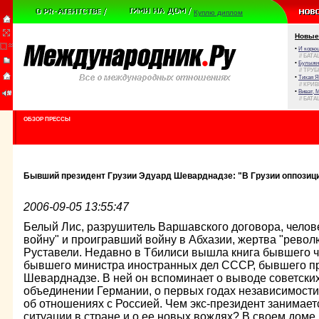
Куплю диплом
Новые
•
И корюш
// БАТА
•
Булыжни
// ТРУ
•
Тихая Я
// КРИ
•
Виват, 
// БАТА
ОБЗОР ПРЕССЫ
Бывший президент Грузии Эдуард Шеварднадзе: "В Грузии оппозици
2006-09-05 13:55:47
Белый Лис, разрушитель Варшавского договора, чело
войну" и проигравший войну в Абхазии, жертва "револ
Руставели. Недавно в Тбилиси вышла книга бывшего 
бывшего министра иностранных дел СССР, бывшего пр
Шеварднадзе. В ней он вспоминает о выводе советских
объединении Германии, о первых годах независимости 
об отношениях с Россией. Чем экс-президент занимаетс
ситуации в стране и о ее новых вождях? В своем доме