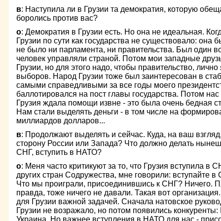
в
: Наступила ли в Грузии та демократия, которую обе
боролись против вас?
о
: Демократия в Грузии есть. Но она не идеальная. Ког
Грузии по сути как государства не существовало: она 
не было ни парламента, ни правительства. Был один в
человек управляли страной. Потом мои западные друзья
Грузии, но для этого надо, чтобы правительство, лично
выборов. Народ Грузии тоже был заинтересован в ста
самыми справедливыми за все годы моего президентст
баллотировался на пост главы государства. Потом нас
Грузия ждала помощи извне - это была очень бедная ст
Нам стали выделять деньги - в том числе на формиров
миллиардов долларов...
в
: Продолжают выделять и сейчас. Куда, на ваш взгляд,
сторону России или Запада? Что должно делать нынеш
СНГ, вступить в НАТО?
о
: Меня часто критикуют за то, что Грузия вступила в 
других стран Содружества, мне говорили: вступайте в 
Что мы проиграли, присоединившись к СНГ? Ничего. Пл
правда, тоже ничего не давали. Такая вот организация
для Грузии важной задачей. Сначала натовское руково
Грузии не возражало, но потом появились конкуренты:
Украина. Но важнее вступления в НАТО для нас - прис