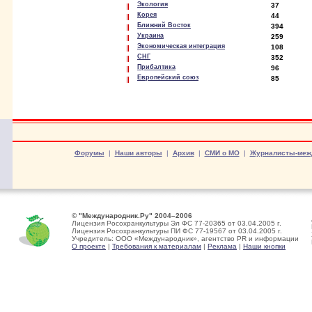
Экология
37
Корея
44
Ближний Восток
394
Украина
259
Экономическая интеграция
108
СНГ
352
Прибалтика
96
Европейский союз
85
Форумы
|
Наши авторы
|
Архив
|
СМИ о МО
|
Журналисты-меж
© "Международник.Ру" 2004–2006
Лицензия Росохранкультуры Эл ФС 77-20365 от 03.04.2005 г.
Лицензия Росохранкультуры ПИ ФС 77-19567 от 03.04.2005 г.
Учредитель: ООО «Международник», агентство PR и информации
О проекте
|
Требования к материалам
|
Реклама
|
Наши кнопки