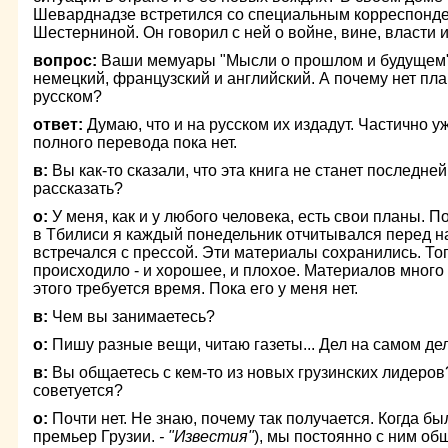
Шеварднадзе встретился со специальным корреспонде
Шестерниной. Он говорил с ней о войне, вине, власти 
вопрос:
Ваши мемуары "Мысли о прошлом и будущем"
немецкий, французский и английский. А почему нет пла
русском?
ответ:
Думаю, что и на русском их издадут. Частично у
полного перевода пока нет.
в:
Вы как-то сказали, что эта книга не станет последне
рассказать?
о:
У меня, как и у любого человека, есть свои планы. 
в Тбилиси я каждый понедельник отчитывался перед н
встречался с прессой. Эти материалы сохранились. То
происходило - и хорошее, и плохое. Материалов много -
этого требуется время. Пока его у меня нет.
в:
Чем вы занимаетесь?
о:
Пишу разные вещи, читаю газеты... Дел на самом дел
в:
Вы общаетесь с кем-то из новых грузинских лидеров?
советуется?
о:
Почти нет. Не знаю, почему так получается. Когда бы
премьер Грузии.
- "Известия"
), мы постоянно с ним об