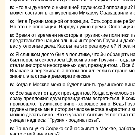
в
: Что вы думаете о нынешней грузинской оппозиции? В
может составить конкуренцию Михаилу Саакашвили и 
о
: Нет в Грузии мощной оппозиции. Есть хорошие ребят
Но это не оппозиция. Народу нужно время. Оппозиция 
в
: Время от времени некоторые грузинские политики п
предательстве национальных интересов Грузии и даже
вас уголовные дела. Как вы на это реагируете? И реаг
о
: Я слишком долго был в политике, чтобы обращать н
был первым секретарем ЦК компартии Грузии - тогда м
стал министром иностранных дел, президентом... Все б
Вначале я переживал, а потом понял: если в стране м
значит, эта страна демократическая.
в
: Когда в Москве можно будет выпить грузинского вин
о
: Все зависит от двух президентов. Когда случилось э
сразу предложил двум президентам встретиться. К сожа
произошло. Грузинское вино - хорошее вино. Ведь Груз
грузины первыми в истории человечества вырастили ви
можно делать вино. Это я узнал в Англии. Я посетил с
увидел надпись: "Грузия - родина лозы".
в
: Ваша внучка Софико сейчас живет в Москве, работае
часто с ней видитесь?