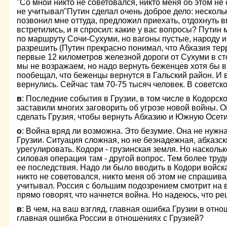
"Со мной никто не советовался, никто меня об этом не
не учитывал"Путин сделал очень доброе дело: нескольк
позвонил мне оттуда, предложил приехать, отдохнуть в
встретились, и я спросил: какие у вас вопросы? Путин м
по маршруту Сочи-Сухуми, но вагоны пустые, народу и
разрешить (Путин прекрасно понимал, что Абхазия тер
первые 12 километров железной дороги от Сухуми в сто
мы не возражаем, но надо вернуть беженцев хотя бы в
пообещал, что беженцы вернутся в Гальский район. И 
вернулись. Сейчас там 70-75 тысяч человек. В советск
в
: Последние события в Грузии, в том числе в Кодорс
заставили многих заговорить об угрозе новой войны. 
сделать Грузия, чтобы вернуть Абхазию и Южную Осе
о
: Война вряд ли возможна. Это безумие. Она не нужна
Грузии. Ситуация сложная, но не безнадежная, абхазс
урегулировать. Кодори - грузинская земля. Но насколь
силовая операция там - другой вопрос. Тем более труд
ее последствия. Надо ли было вводить в Кодори войск
никто не советовался, никто меня об этом не спрашива
учитывал. Россия с большим подозрением смотрит на 
прямо говорят, что начнется война. Но надеюсь, что р
в
: В чем, на ваш взгляд, главная ошибка Грузии в отн
главная ошибка России в отношениях с Грузией?