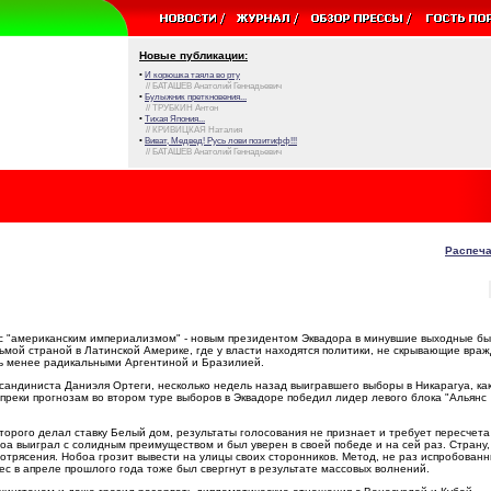
Новые публикации:
•
И корюшка таяла во рту
// БАТАШЕВ Анатолий Геннадьевич
•
Булыжник преткновения...
// ТРУБКИН Антон
•
Тихая Япония...
// КРИВИЦКАЯ Наталия
•
Виват, Медвед! Русь лови позитифф!!!
// БАТАШЕВ Анатолий Геннадьевич
Распеча
 с "американским империализмом" - новым президентом Эквадора в минувшие выходные б
ьмой страной в Латинской Америке, где у власти находятся политики, не скрывающие вра
уть менее радикальными Аргентиной и Бразилией.
сандиниста Даниэля Ортеги, несколько недель назад выигравшего выборы в Никарагуа, ка
реки прогнозам во втором туре выборов в Эквадоре победил лидер левого блока "Альянс
торого делал ставку Белый дом, результаты голосования не признает и требует пересчета
а выиграл с солидным преимуществом и был уверен в своей победе и на сей раз. Страну,
потрясения. Нобоа грозит вывести на улицы своих сторонников. Метод, не раз испробованн
с в апреле прошлого года тоже был свергнут в результате массовых волнений.