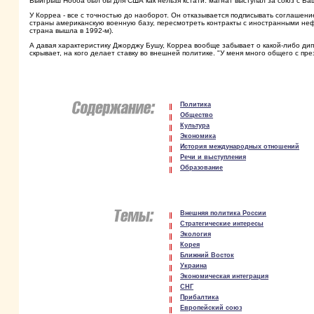
Выигрыш Нобоа был бы для США как нельзя кстати: магнат выступал за союз с В
У Корреа - все с точностью до наоборот. Он отказывается подписывать соглашен
страны американскую военную базу, пересмотреть контракты с иностранными неф
страна вышла в 1992-м).
А давая характеристику Джорджу Бушу, Корреа вообще забывает о какой-либо дип
скрывает, на кого делает ставку во внешней политике. "У меня много общего с пр
Политика
Общество
Культура
Экономика
История международных отношений
Речи и выступления
Образование
Внешняя политика России
Стратегические интересы
Экология
Корея
Ближний Восток
Украина
Экономическая интеграция
СНГ
Прибалтика
Европейский союз