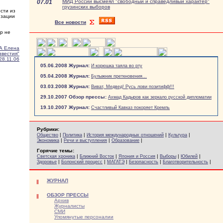
07.01
МИД России высмеял "свободный и справедливый характер"
грузинских выборов
сти из
изации
Все новости
р не
 Елена
звестия"
28.11.06
05.06.2008 Журнал:
И корюшка таяла во рту
05.04.2008 Журнал:
Булыжник преткновения...
03.03.2008 Журнал:
Виват, Медвед! Русь лови позитифф!!!
29.10.2007 Обзор прессы:
Ахмад Кадыров как зеркало русской дипломатии
19.10.2007 Журнал:
Счастливый Кавказ покоряет Кремль
Рубрики:
|
|
|
|
Общество
Политика
История международных отношений
Культура
|
|
|
Экономика
Речи и выступления
Образование
Горячие темы:
|
|
|
|
|
Светская хроника
Ближний Восток
Япония и Россия
Выборы
Юбилей
|
|
|
|
|
Здоровье
Болонский процесс
МАГАТЭ
Безопасность
Благотворительность
ЖУРНАЛ
ОБЗОР ПРЕССЫ
Архив
Журналисты
СМИ
Упомянутые персоналии