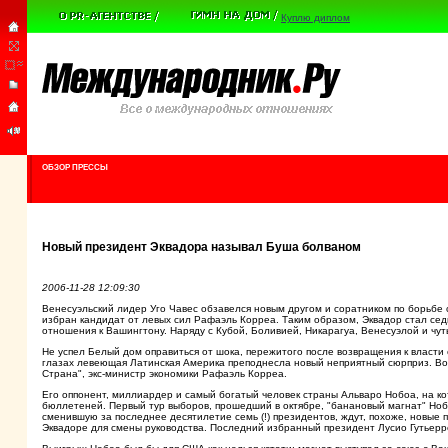
Куплю диплом
ОБЗОР ПРЕССЫ
Новый президент Эквадора называл Буша болваном
2006-11-28 12:09:30
Венесуэльский лидер Уго Чавес обзавелся новым другом и соратником по борьбе
избран кандидат от левых сил Рафаэль Корреа. Таким образом, Эквадор стал сед
отношения к Вашингтону. Наряду с Кубой, Боливией, Никарагуа, Венесуэлой и ч
Не успел Белый дом оправиться от шока, пережитого после возвращения к власти 
глазах левеющая Латинская Америка преподнесла новый неприятный сюрприз. Воп
Страна", экс-министр экономики Рафаэль Корреа.
Его оппонент, миллиардер и самый богатый человек страны Альваро Нобоа, на ко
бюллетеней. Первый тур выборов, прошедший в октябре, "банановый магнат" Нобо
сменившую за последнее десятилетие семь (!) президентов, ждут, похоже, новые 
Эквадоре для смены руководства. Последний избранный президент Лусио Гутьерре