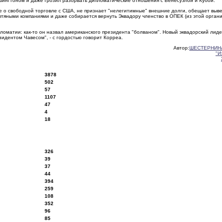
ашингтоном и даже грозил разорвать дипломатические отношения с Венесуэлой и Кубой.
ие о свободной торговле с США, не признает "нелегитимные" внешние долги, обещает выве
тяными компаниями и даже собирается вернуть Эквадору членство в ОПЕК (из этой орган
ломатии: как-то он назвал американского президента "болваном". Новый эквадорский лиде
езидентом Чавесом", - с гордостью говорит Корреа.
Автор:
ШЕСТЕРНИНА
"И
3878
502
57
1107
47
4
18
326
39
37
44
394
259
108
352
96
85