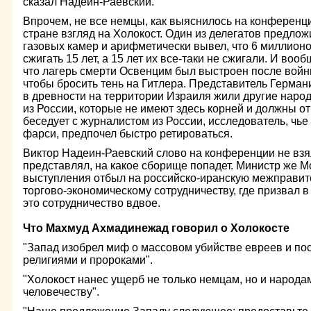
сказал Надеин-Раевский.
Впрочем, не все немцы, как выяснилось на конференци
стране взгляд на Холокост. Один из делегатов предло
газовых камер и арифметически вывел, что 6 миллион
сжигать 15 лет, а 15 лет их все-таки не сжигали. И воо
что лагерь смерти Освенцим был выстроен после войн
чтобы бросить тень на Гитлера. Представитель Германи
в древности на территории Израиля жили другие народ
из России, которые не имеют здесь корней и должны от
беседует с журналистом из России, исследователь, чь
фарси, предпочел быстро ретироваться.
Виктор Надеин-Раевский слово на конференции не взял
представлял, на какое сборище попадет. Министр же М
выступления отбыл на российско-иранскую межправит
торгово-экономическому сотрудничеству, где призвал 
это сотрудничество вдвое.
Что Махмуд Ахмадинежад говорил о Холокосте
"Запад изобрел миф о массовом убийстве евреев и пос
религиями и пророками".
"Холокост нанес ущерб не только немцам, но и народа
человечеству".