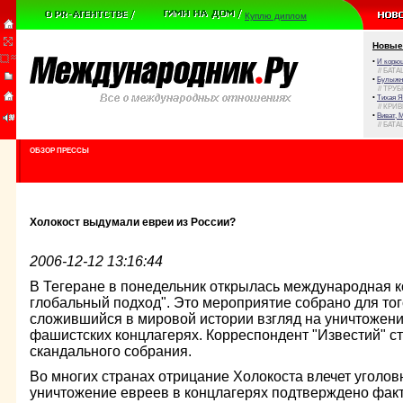
Куплю диплом
Новые
•
И корюш
// БАТА
•
Булыжни
// ТРУ
•
Тихая Я
// КРИ
•
Виват, 
// БАТА
ОБЗОР ПРЕССЫ
Холокост выдумали евреи из России?
2006-12-12 13:16:44
В Тегеране в понедельник открылась международная 
глобальный подход". Это мероприятие собрано для тог
сложившийся в мировой истории взгляд на уничтожени
фашистских концлагерях. Корреспондент "Известий" с
скандального собрания.
Во многих странах отрицание Холокоста влечет уголов
уничтожение евреев в концлагерях подтверждено факт