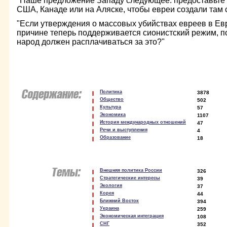
"Наше предложение Западу следующее: предоставьте 
США, Канаде или на Аляске, чтобы евреи создали там с
"Если утверждения о массовых убийствах евреев в Евр
причине теперь поддерживается сионистский режим, п
народ должен расплачиваться за это?"
Политика
3878
Общество
502
Культура
57
Экономика
1107
История международных отношений
47
Речи и выступления
4
Образование
18
Внешняя политика России
326
Стратегические интересы
39
Экология
37
Корея
44
Ближний Восток
394
Украина
259
Экономическая интеграция
108
СНГ
352