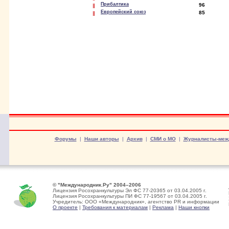
Прибалтика
96
Европейский союз
85
Форумы
|
Наши авторы
|
Архив
|
СМИ о МО
|
Журналисты-меж
© "Международник.Ру" 2004–2006
Лицензия Росохранкультуры Эл ФС 77-20365 от 03.04.2005 г.
Лицензия Росохранкультуры ПИ ФС 77-19567 от 03.04.2005 г.
Учредитель: ООО «Международник», агентство PR и информации
О проекте
|
Требования к материалам
|
Реклама
|
Наши кнопки