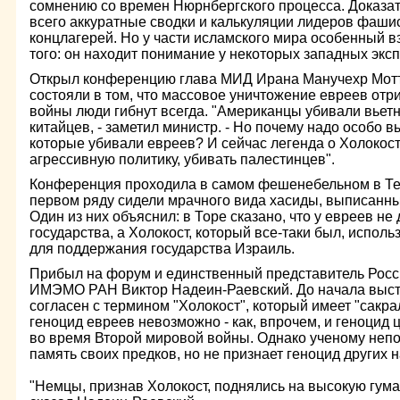
сомнению со времен Нюрнбергского процесса. Доказа
всего аккуратные сводки и калькуляции лидеров фашис
концлагерей. Но у части исламского мира особенный вз
того: он находит понимание у некоторых западных эксп
Открыл конференцию глава МИД Ирана Манучехр Мотта
состояли в том, что массовое уничтожение евреев отри
войны люди гибнут всегда. "Американцы убивали вьетн
китайцев, - заметил министр. - Но почему надо особо в
которые убивали евреев? И сейчас легенда о Холокос
агрессивную политику, убивать палестинцев".
Конференция проходила в самом фешенебельном в Тег
первом ряду сидели мрачного вида хасиды, выписанны
Один из них объяснил: в Торе сказано, что у евреев не
государства, а Холокост, который все-таки был, использ
для поддержания государства Израиль.
Прибыл на форум и единственный представитель Росси
ИМЭМО РАН Виктор Надеин-Раевский. До начала высту
согласен с термином "Холокост", который имеет "сакра
геноцид евреев невозможно - как, впрочем, и геноцид 
во время Второй мировой войны. Однако ученому непо
память своих предков, но не признает геноцид других 
"Немцы, признав Холокост, поднялись на высокую гума