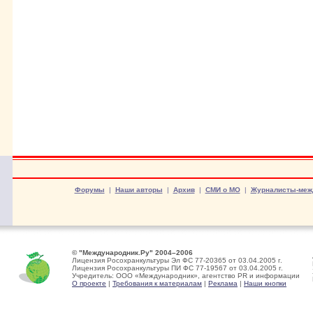
Форумы
|
Наши авторы
|
Архив
|
СМИ о МО
|
Журналисты-меж
© "Международник.Ру" 2004–2006
Лицензия Росохранкультуры Эл ФС 77-20365 от 03.04.2005 г.
Лицензия Росохранкультуры ПИ ФС 77-19567 от 03.04.2005 г.
Учредитель: ООО «Международник», агентство PR и информации
О проекте
|
Требования к материалам
|
Реклама
|
Наши кнопки