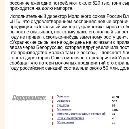
россияне ежегодно потребляют около 620 тыс. тонн сы
приходится на долю импорта.
Исполнительный директор Молочного союза России В
«НГ», что с удовлетворением воспринял новые ограни
продукции. «Легальный импорт украинских сыров особ
рынок не оказывает, поскольку даже его полный запрет
году не привел к сколько-нибудь заметному росту цен»,
«Украинские сыры ни на один день не исчезали с прилав
ввоза через Белоруссию, которая вдруг увеличила пост
что производство молока там не росло», – поясняет Ла
совета директоров Союза молочных предприятий Укр
сообщал, что потери молочных предприятий его стран
году российских санкций составляли около 50 млн. до
Политика
3878
Общество
502
Культура
57
Экономика
1107
История международных отношений
47
Речи и выступления
4
Образование
18