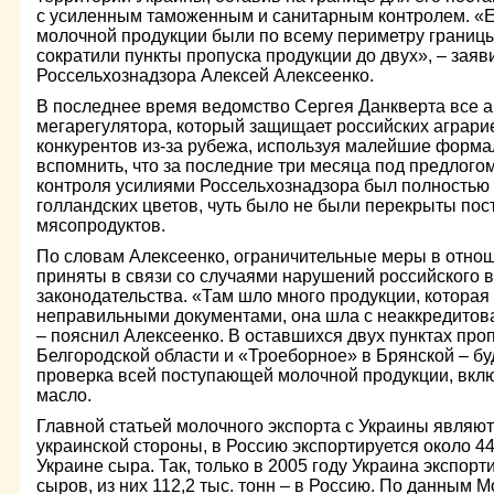
с усиленным таможенным и санитарным контролем. «Е
молочной продукции были по всему периметру границы
сократили пункты пропуска продукции до двух», – заяв
Россельхознадзора Алексей Алексеенко.
В последнее время ведомство Сергея Данкверта все а
мегарегулятора, который защищает российских аграри
конкурентов из-за рубежа, используя малейшие форм
вспомнить, что за последние три месяца под предлого
контроля усилиями Россельхознадзора был полностью
голландских цветов, чуть было не были перекрыты пос
мясопродуктов.
По словам Алексеенко, ограничительные меры в отно
приняты в связи со случаями нарушений российского 
законодательства. «Там шло много продукции, котора
неправильными документами, она шла с неаккредитов
– пояснил Алексеенко. В оставшихся двух пунктах про
Белгородской области и «Троеборное» в Брянской – бу
проверка всей поступающей молочной продукции, вклю
масло.
Главной статьей молочного экспорта с Украины являю
украинской стороны, в Россию экспортируется около 4
Украине сыра. Так, только в 2005 году Украина экспорт
сыров, из них 112,2 тыс. тонн – в Россию. По данным 