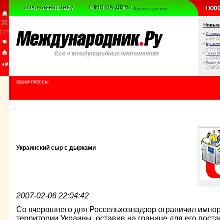
Куплю диплом
Новые
•
И корюш
// БАТА
•
Булыжни
// ТРУ
•
Тихая Я
// КРИ
•
Виват, 
// БАТА
ОБЗОР ПРЕССЫ
Украинский сыр с дырками
2007-02-06 22:04:42
Со вчерашнего дня Россельхознадзор ограничил импор
территории Украины, оставив на границе для его поста