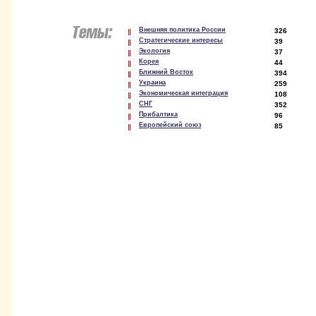
Внешняя политика России
326
Стратегические интересы
39
Экология
37
Корея
44
Ближний Восток
394
Украина
259
Экономическая интеграция
108
СНГ
352
Прибалтика
96
Европейский союз
85