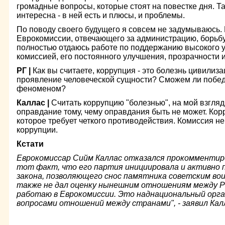
громадные вопросы, которые стоят на повестке дня. Та
интересна - в ней есть и плюсы, и проблемы.
По поводу своего будущего я совсем не задумываюсь. 
Еврокомиссии, отвечающего за администрацию, борьбу
полностью отдаюсь работе по поддержанию высокого 
комиссией, его постоянного улучшения, прозрачности 
РГ |
Как вы считаете, коррупция - это болезнь цивилиз
проявление человеческой сущности? Сможем ли победи
феноменом?
Каллас |
Считать коррупцию "болезнью", на мой взгляд
оправдание тому, чему оправдания быть не может. Корр
которое требует четкого противодействия. Комиссия н
коррупции.
Кстати
Еврокомиссар Сийм Каллас отказался прокомментир
тот факт, что его партия инициировала и активно
закона, позволяющего снос памятника советским вои
также не дал оценку нынешним отношениям между Ро
работаю в Еврокомиссии. Это наднациональный орга
вопросами отношений между странами", - заявил Кал