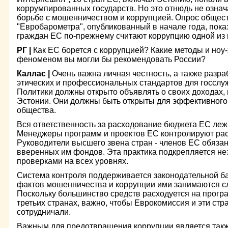
коррумпированных государств. Но это отнюдь не означ
борьбе с мошенничеством и коррупцией. Опрос общес
"Евробарометра", опубликованный в начале года, пока
граждан ЕС по-прежнему считают коррупцию одной из
РГ |
Как ЕС борется с коррупцией? Какие методы и ноу-
феноменом вы могли бы рекомендовать России?
Каллас |
Очень важна личная честность, а также разр
этических и профессиональных стандартов для госсл
Политики должны открыто объявлять о своих доходах, к
Эстонии. Они должны быть открыты для эффективного
общества.
Вся ответственность за расходование бюджета ЕС леж
Менеджеры программ и проектов ЕС контролируют рас
Руководители высшего звена стран - членов ЕС обяза
вверенных им фондов. Эта практика подкрепляется н
проверками на всех уровнях.
Система контроля поддерживается законодательной ба
фактов мошенничества и коррупции ими занимаются с
Поскольку большинство средств расходуется на програ
третьих странах, важно, чтобы Еврокомиcсия и эти ст
сотрудничали.
Важным для предотвращения коррупции является так