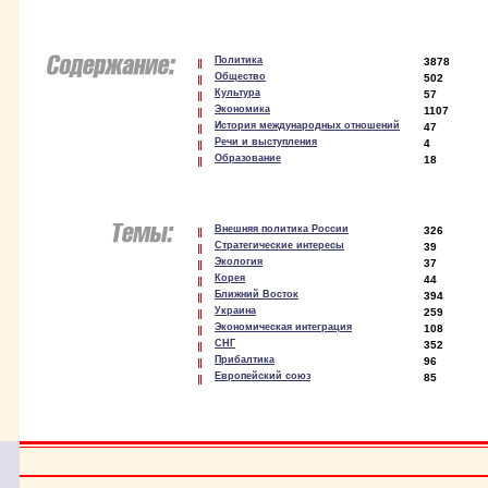
Политика
3878
Общество
502
Культура
57
Экономика
1107
История международных отношений
47
Речи и выступления
4
Образование
18
Внешняя политика России
326
Стратегические интересы
39
Экология
37
Корея
44
Ближний Восток
394
Украина
259
Экономическая интеграция
108
СНГ
352
Прибалтика
96
Европейский союз
85