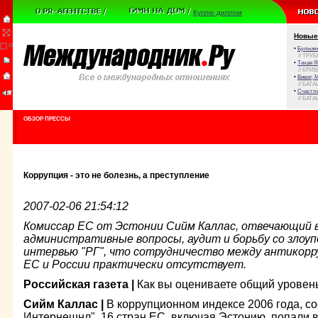
Куплю диплом
Новые
•
Булыжни
// ТРУ
•
Тихая Я
// КРИ
•
Виват, 
// БАТА
•
Счастли
// БАТА
ОБЗОР ПРЕССЫ
Коррупция - это не болезнь, а преступление
2007-02-06 21:54:12
Комиссар ЕС от Эстонии Сийм Каллас, отвечающий в
административные вопросы, аудит и борьбу со злоуп
интервью "РГ", что сотрудничество между антикор
ЕС и России практически отсутствует.
Российская газета |
Как вы оцениваете общий уровен
Сийм Каллас |
В коррупционном индексе 2006 года, с
Интернешнл", 16 стран ЕС, включая Эстонию, попали 