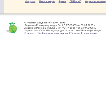
Форумы
|
Наши авторы
|
Архив
|
СМИ о МО
|
Журналисты-меж
© "Международник.Ру" 2004–2006
Лицензия Росохранкультуры Эл ФС 77-20365 от 03.04.2005 г.
Лицензия Росохранкультуры ПИ ФС 77-19567 от 03.04.2005 г.
Учредитель: ООО «Международник», агентство PR и информации
О проекте
|
Требования к материалам
|
Реклама
|
Наши кнопки