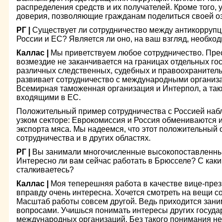
распределения средств и их получателей. Кроме того, 
доверия, позволяющие гражданам поделиться своей о
РГ |
Существует ли сотрудничество между антикорру
России и ЕС? Является ли оно, на ваш взгляд, необх
Каллас |
Мы приветствуем любое сотрудничество. Прес
возмездие не заканчивается на границах отдельных го
различных следственных, судебных и правоохранител
развивает сотрудничество с международными организа
Всемирная таможенная организация и Интерпол, а такж
входящими в ЕС.
Положительный пример сотрудничества с Россией набл
узком секторе: Еврокомиссия и Россия обмениваются 
экспорта мяса. Мы надеемся, что этот положительный 
сотрудничества и в других областях.
РГ |
Вы занимали многочисленные высокопоставленны
Интересно ли вам сейчас работать в Брюсселе? С как
сталкиваетесь?
Каллас |
Моя теперешняя работа в качестве вице-пре
вправду очень интересна. Хочется смотреть на вещи с
Масштаб работы совсем другой. Ведь приходится зан
вопросами. Учишься понимать интересы других государ
международных организаций. Без такого понимания н