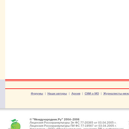
Форумы
|
Наши авторы
|
Архив
|
СМИ о МО
|
Журналисты-меж
© "Международник.Ру" 2004–2006
Лицензия Росохранкультуры Эл ФС 77-20365 от 03.04.2005 г.
Лицензия Росохранкультуры ПИ ФС 77-19567 от 03.04.2005 г.
Учредитель: ООО «Международник», агентство PR и информации