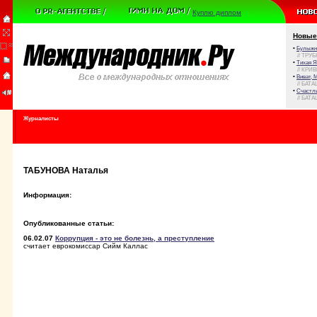
Куплю диплом
Новые
•
Булыжни
// ТРУ
•
Тихая Я
// КРИ
•
Виват, 
// БАТА
•
Счастли
// БАТА
Журналисты
ТАБУНОВА Наталья
Информация:
Опубликованные статьи:
06.02.07
Коррупция - это не болезнь, а преступление
считает еврокомиссар Сийм Каллас