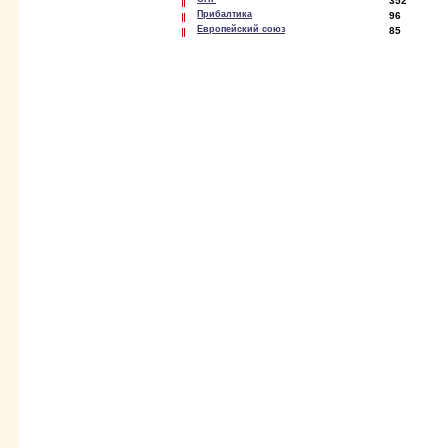
352
Прибалтика
96
Европейский союз
85