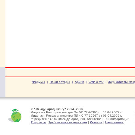
Форумы
|
Наши авторы
|
Архив
|
СМИ о МО
|
Журналисты-меж
© "Международник.Ру" 2004–2006
Лицензия Росохранкультуры Эл ФС 77-20365 от 03.04.2005 г.
Лицензия Росохранкультуры ПИ ФС 77-19567 от 03.04.2005 г.
Учредитель: ООО «Международник», агентство PR и информации
О проекте
|
Требования к материалам
|
Реклама
|
Наши кнопки