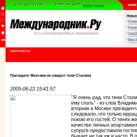
Куплю диплом
Новые
•
И корюш
// БАТА
•
Булыжни
// ТРУ
•
Тихая Я
// КРИ
•
Виват, 
// БАТА
ОБЗОР ПРЕССЫ
Президент Мексики не увидел тени Сталина
2005-06-22 15:41:57
"Я очень рад, что тени Стал
ему спать" - из слов Влади
вторник в Москве президент
следовало, что только ирр
покою его гостей. О тенях же
качестве личных апартамент
супруге предоставили госте
бывает не так уж и часто. В