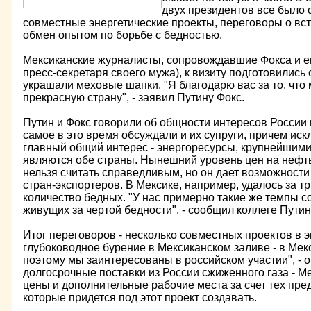
двух президентов все было 
совместные энергетические проекты, переговоры о вс
обмен опытом по борьбе с бедностью.
Мексиканские журналисты, сопровождавшие Фокса и ег
пресс-секретаря своего мужа), к визиту подготовились 
украшали меховые шапки. "Я благодарю вас за то, что 
прекрасную страну", - заявил Путину Фокс.
Путин и Фокс говорили об общности интересов России 
самое в это время обсуждали и их супруги, причем иск
главный общий интерес - энергоресурсы, крупнейшими
являются обе страны. Нынешний уровень цен на нефть,
нельзя считать справедливым, но он дает возможности
стран-экспортеров. В Мексике, например, удалось за тр
количество бедных. "У нас примерно такие же темпы 
живущих за чертой бедности", - сообщил коллеге Путин
Итог переговоров - несколько совместных проектов в 
глубоководное бурение в Мексиканском заливе - в Мекс
поэтому мы заинтересованы в российском участии", - 
долгосрочные поставки из России сжиженного газа - М
цены и дополнительные рабочие места за счет тех пре
которые придется под этот проект создавать.