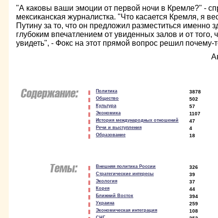
"А каковы ваши эмоции от первой ночи в Кремле?" - с
мексиканская журналистка. "Что касается Кремля, я в
Путину за то, что он предложил разместиться именно зд
глубоким впечатлением от увиденных залов и от того, 
увидеть", - Фокс на этот прямой вопрос решил почему-
А
Политика
3878
Общество
502
Культура
57
Экономика
1107
История международных отношений
47
Речи и выступления
4
Образование
18
Внешняя политика России
326
Стратегические интересы
39
Экология
37
Корея
44
Ближний Восток
394
Украина
259
Экономическая интеграция
108
СНГ