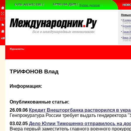
Куплю диплом
Новые
•
И корюш
// БАТА
•
Булыжни
// ТРУ
•
Тихая Я
// КРИ
•
Виват, 
// БАТА
Журналисты
ТРИФОНОВ Влад
Информация:
Опубликованные статьи:
26.09.06
Кредит Внешторгбанка растворился в укра
Генпрокуратура России требует выдать гендиректора 
03.02.05
Дело Юлии Тимошенко отправилось на до
Вчера первый заместитель главного военного прокур