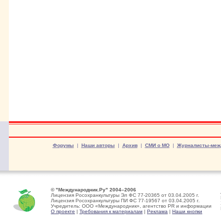
Форумы
|
Наши авторы
|
Архив
|
СМИ о МО
|
Журналисты-меж
© "Международник.Ру" 2004–2006
Лицензия Росохранкультуры Эл ФС 77-20365 от 03.04.2005 г.
Лицензия Росохранкультуры ПИ ФС 77-19567 от 03.04.2005 г.
Учредитель: ООО «Международник», агентство PR и информации
О проекте
|
Требования к материалам
|
Реклама
|
Наши кнопки