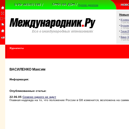
Куплю диплом
Новые
•
И корюш
// БАТА
•
Булыжни
// ТРУ
•
Тихая Я
// КРИ
•
Виват, 
// БАТА
Журналисты
ВАСИЛЕНКО Максим
Информация:
Опубликованные статьи:
22.06.05
Семеро одного не ждут
Главная надежда на то, что положение России в G8 изменится, возложена на самми