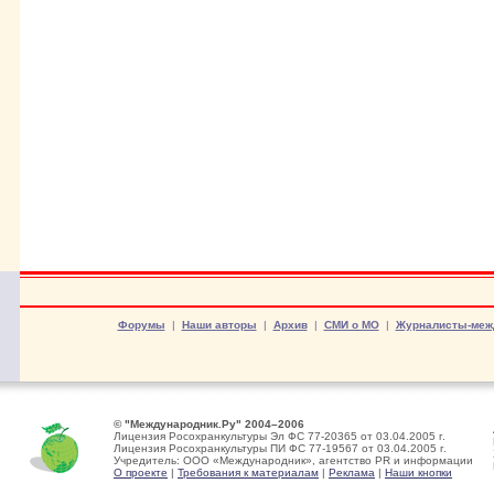
Форумы
|
Наши авторы
|
Архив
|
СМИ о МО
|
Журналисты-меж
© "Международник.Ру" 2004–2006
Лицензия Росохранкультуры Эл ФС 77-20365 от 03.04.2005 г.
Лицензия Росохранкультуры ПИ ФС 77-19567 от 03.04.2005 г.
Учредитель: ООО «Международник», агентство PR и информации
О проекте
|
Требования к материалам
|
Реклама
|
Наши кнопки