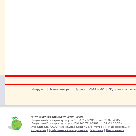
Форумы
|
Наши авторы
|
Архив
|
СМИ о МО
|
Журналисты-меж
© "Международник.Ру" 2004–2006
Лицензия Росохранкультуры Эл ФС 77-20365 от 03.04.2005 г.
Лицензия Росохранкультуры ПИ ФС 77-19567 от 03.04.2005 г.
Учредитель: ООО «Международник», агентство PR и информации
О проекте
|
Требования к материалам
|
Реклама
|
Наши кнопки