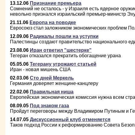
13.12.06
Признание премьера
Сомнений не осталось - у Израиля есть ядерное оружи
невольно признался израильский премьер-министр Эху
21.11.06
Европа на поводке
Евросоюз стал заложником экономических проблем П
12.09.06
Радикалы пошли на уступки
Палестинцы создают правительство национального ед
23.08.06
Иран ответил "шестерке"
Тегеран отказался прекратить обогащение урана
05.05.06
Тегерану угрожают статьей
Иран - новая мишень США
02.03.06
Сто дней Меркель
Германия доверяет женщине-канцлеру
22.02.06
Правильная ниша
Европейская экономическая комиссия нужна всем стр
08.09.05
Под знаком газа
Пройдут переговоры между Владимиром Путиным и Г
14.07.05
Дискуссионный клуб отменяется
Таков подход России к реформированию Совета Безо