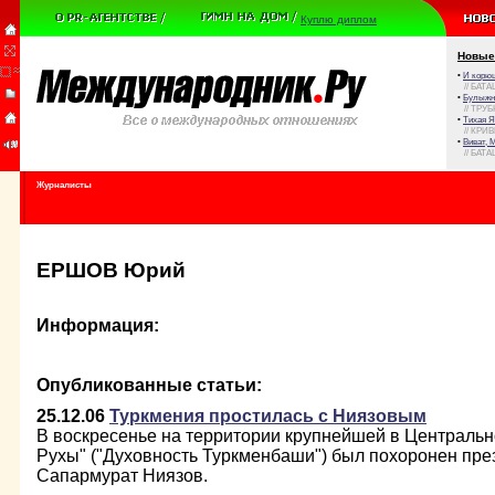
Куплю диплом
Новые
•
И корюш
// БАТА
•
Булыжни
// ТРУ
•
Тихая Я
// КРИ
•
Виват, 
// БАТА
Журналисты
ЕРШОВ Юрий
Информация:
Опубликованные статьи:
25.12.06
Туркмения простилась с Ниязовым
В воскресенье на территории крупнейшей в Центральн
Рухы" ("Духовность Туркменбаши") был похоронен пре
Сапармурат Ниязов.