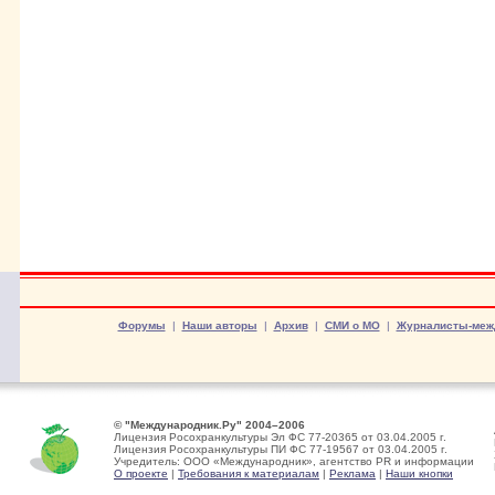
Форумы
|
Наши авторы
|
Архив
|
СМИ о МО
|
Журналисты-меж
© "Международник.Ру" 2004–2006
Лицензия Росохранкультуры Эл ФС 77-20365 от 03.04.2005 г.
Лицензия Росохранкультуры ПИ ФС 77-19567 от 03.04.2005 г.
Учредитель: ООО «Международник», агентство PR и информации
О проекте
|
Требования к материалам
|
Реклама
|
Наши кнопки