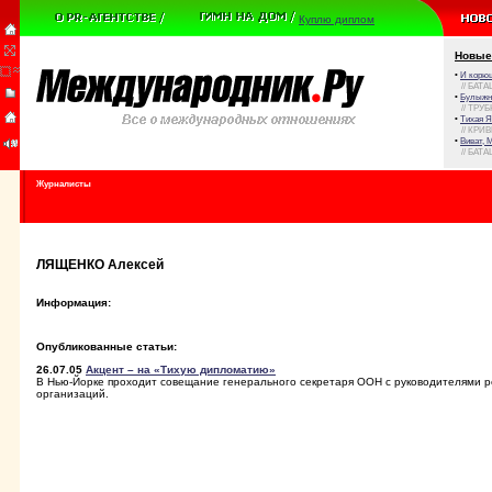
Куплю диплом
Новые
•
И корюш
// БАТА
•
Булыжни
// ТРУ
•
Тихая Я
// КРИ
•
Виват, 
// БАТА
Журналисты
ЛЯЩЕНКО Алексей
Информация:
Опубликованные статьи:
26.07.05
Акцент – на «Тихую дипломатию»
В Нью-Йорке проходит совещание генерального секретаря ООН с руководителями 
организаций.