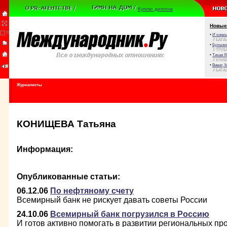
Куплю диплом
Новые
•
И корюш
// БАТА
•
Булыжни
// ТРУ
•
Тихая Я
// КРИ
•
Виват, 
// БАТА
Журналисты
КОНИЩЕВА Татьяна
Информация:
Опубликованные статьи:
06.12.06
По нефтяному счету
Всемирный банк не рискует давать советы России
24.10.06
Всемирный банк погрузился в Россию
И готов активно помогать в развитии региональных пр