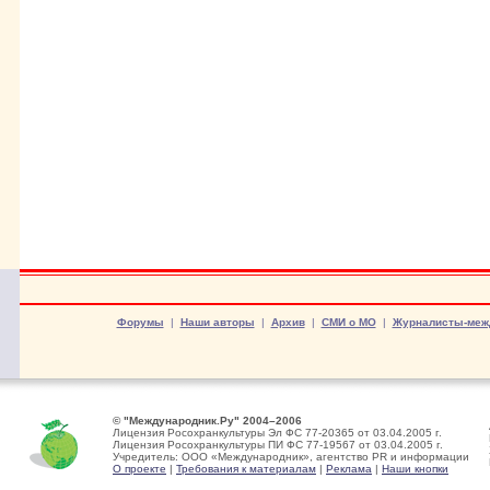
Форумы
|
Наши авторы
|
Архив
|
СМИ о МО
|
Журналисты-меж
© "Международник.Ру" 2004–2006
Лицензия Росохранкультуры Эл ФС 77-20365 от 03.04.2005 г.
Лицензия Росохранкультуры ПИ ФС 77-19567 от 03.04.2005 г.
Учредитель: ООО «Международник», агентство PR и информации
О проекте
|
Требования к материалам
|
Реклама
|
Наши кнопки