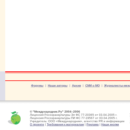
Форумы
|
Наши авторы
|
Архив
|
СМИ о МО
|
Журналисты-меж
© "Международник.Ру" 2004–2006
Лицензия Росохранкультуры Эл ФС 77-20365 от 03.04.2005 г.
Лицензия Росохранкультуры ПИ ФС 77-19567 от 03.04.2005 г.
Учредитель: ООО «Международник», агентство PR и информации
О проекте
|
Требования к материалам
|
Реклама
|
Наши кнопки