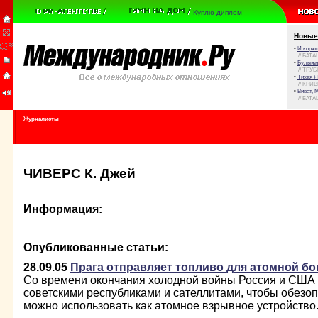
Куплю диплом
Новые
•
И корюш
// БАТА
•
Булыжни
// ТРУ
•
Тихая Я
// КРИ
•
Виват, 
// БАТА
Журналисты
ЧИВЕРС К. Джей
Информация:
Опубликованные статьи:
28.09.05
Прага отправляет топливо для атомной б
Со времени окончания холодной войны Россия и США
советскими республиками и сателлитами, чтобы обезо
можно использовать как атомное взрывное устройство