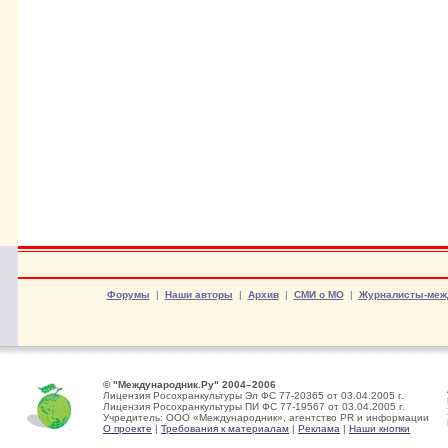
Форумы
|
Наши авторы
|
Архив
|
СМИ о МО
|
Журналисты-меж
© "Международник.Ру" 2004–2006
Лицензия Росохранкультуры Эл ФС 77-20365 от 03.04.2005 г.
Лицензия Росохранкультуры ПИ ФС 77-19567 от 03.04.2005 г.
Учредитель: ООО «Международник», агентство PR и информации
О проекте
|
Требования к материалам
|
Реклама
|
Наши кнопки