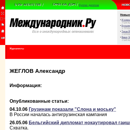
Куплю диплом
Новые
•
И корюш
// БАТА
•
Булыжни
// ТРУ
•
Тихая Я
// КРИ
•
Виват, 
// БАТА
Журналисты
ЖЕГЛОВ Александр
Информация:
Опубликованные статьи:
04.10.06
Грузинам показали "Слона и моську"
В России началась антигрузинская кампания
26.05.06
Бельгийский дипломат нокаутировал гаи
Схватка.