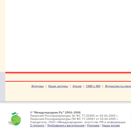
Форумы
|
Наши авторы
|
Архив
|
СМИ о МО
|
Журналисты-меж
© "Международник.Ру" 2004–2006
Лицензия Росохранкультуры Эл ФС 77-20365 от 03.04.2005 г.
Лицензия Росохранкультуры ПИ ФС 77-19567 от 03.04.2005 г.
Учредитель: ООО «Международник», агентство PR и информации
О проекте
|
Требования к материалам
|
Реклама
|
Наши кнопки