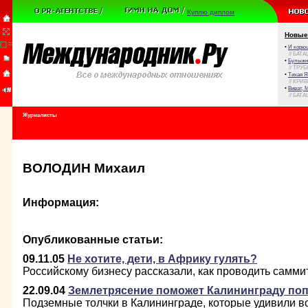
Куплю диплом
Новые
•
И корюш
// БАТА
•
Булыжни
// ТРУ
•
Тихая Я
// КРИ
•
Виват, 
// БАТА
Журналисты
ВОЛОДИН Михаил
Информация:
Опубликованные статьи:
09.11.05
Не хотите, дети, в Африку гулять?
Российскому бизнесу рассказали, как проводить самм
22.09.04
Землетрясение поможет Калининграду поп
Подземные толчки в Калининграде, которые удивили в