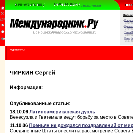
Куплю диплом
Новые
•
И корюш
// БАТА
•
Булыжни
// ТРУ
•
Тихая Я
// КРИ
•
Виват, 
// БАТА
Журналисты
ЧИРКИН Сергей
Информация:
Опубликованные статьи:
18.10.06
Латиноамериканская дуэль
Венесуэла и Гватемала ведут борьбу за место в Сове
11.10.06
Пхеньян не дождался поздравлений от ми
Соединенные Штаты внесли на рассмотрение Совета 