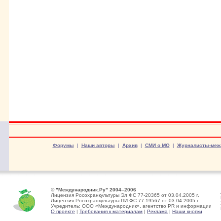
Форумы
|
Наши авторы
|
Архив
|
СМИ о МО
|
Журналисты-меж
© "Международник.Ру" 2004–2006
Лицензия Росохранкультуры Эл ФС 77-20365 от 03.04.2005 г.
Лицензия Росохранкультуры ПИ ФС 77-19567 от 03.04.2005 г.
Учредитель: ООО «Международник», агентство PR и информации
О проекте
|
Требования к материалам
|
Реклама
|
Наши кнопки