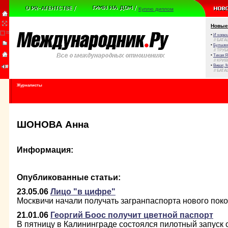
Куплю диплом
Новые
•
И корюш
// БАТА
•
Булыжни
// ТРУ
•
Тихая Я
// КРИ
•
Виват, 
// БАТА
Журналисты
ШОНОВА Анна
Информация:
Опубликованные статьи:
23.05.06
Лицо "в цифре"
Москвичи начали получать загранпаспорта нового пок
21.01.06
Георгий Боос получит цветной паспорт
В пятницу в Калининграде состоялся пилотный запус