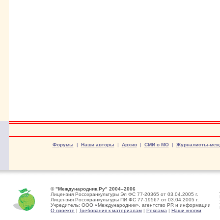
Форумы
|
Наши авторы
|
Архив
|
СМИ о МО
|
Журналисты-меж
© "Международник.Ру" 2004–2006
Лицензия Росохранкультуры Эл ФС 77-20365 от 03.04.2005 г.
Лицензия Росохранкультуры ПИ ФС 77-19567 от 03.04.2005 г.
Учредитель: ООО «Международник», агентство PR и информации
О проекте
|
Требования к материалам
|
Реклама
|
Наши кнопки