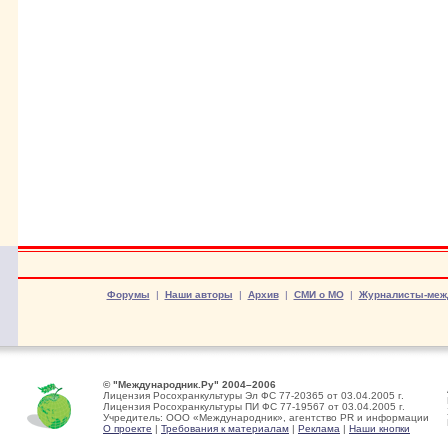
Форумы
|
Наши авторы
|
Архив
|
СМИ о МО
|
Журналисты-меж
© "Международник.Ру" 2004–2006
Лицензия Росохранкультуры Эл ФС 77-20365 от 03.04.2005 г.
Лицензия Росохранкультуры ПИ ФС 77-19567 от 03.04.2005 г.
Учредитель: ООО «Международник», агентство PR и информации
О проекте
|
Требования к материалам
|
Реклама
|
Наши кнопки