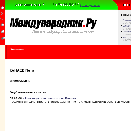
Куплю диплом
Новые
•
И корюш
// БАТА
•
Булыжни
// ТРУ
•
Тихая Я
// КРИ
•
Виват, 
// БАТА
Журналисты
КАНАЕВ Петр
Информация:
Опубликованные статьи:
09.02.06
«Восьмерка» выжмет газ из России
Россия подписала Энергетическую хартию, но не спешит ратифицировать документ