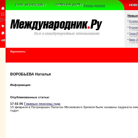
Куплю диплом
Новые
•
И корюш
// БАТА
•
Булыжни
// ТРУ
•
Тихая Я
// КРИ
•
Виват, 
// БАТА
Журналисты
ВОРОБЬЕВА Наталья
Информация:
Опубликованные статьи:
17.02.06
Главные персоны года
15 февраля в Патриарших Палатах Московского Кремля были названы лауреаты е
года»