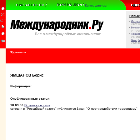
Куплю диплом
Новые
•
И корюш
// БАТА
•
Булыжни
// ТРУ
•
Тихая Я
// КРИ
•
Виват, 
// БАТА
Журналисты
ЯМШАНОВ Борис
Информация:
Опубликованные статьи:
10.03.06
Вступает в силу
cегодня в "Российской газете" публикуется Закон "О противодействии терроризму"