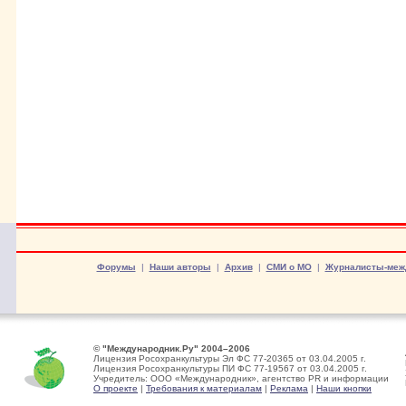
Форумы
|
Наши авторы
|
Архив
|
СМИ о МО
|
Журналисты-меж
© "Международник.Ру" 2004–2006
Лицензия Росохранкультуры Эл ФС 77-20365 от 03.04.2005 г.
Лицензия Росохранкультуры ПИ ФС 77-19567 от 03.04.2005 г.
Учредитель: ООО «Международник», агентство PR и информации
О проекте
|
Требования к материалам
|
Реклама
|
Наши кнопки