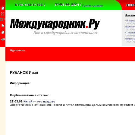
Куплю диплом
Новые
•
И корюш
// БАТА
•
Булыжни
// ТРУ
•
Тихая Я
// КРИ
•
Виват, 
// БАТА
Журналисты
РУБАНОВ Иван
Информация:
Опубликованные статьи:
27.03.06
Китай — это надолго
Энергетические отношения России и Китая отягощены целым комплексом проблем 