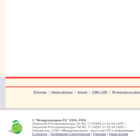
Форумы
|
Наши авторы
|
Архив
|
СМИ о МО
|
Журналисты-меж
© "Международник.Ру" 2004–2006
Лицензия Росохранкультуры Эл ФС 77-20365 от 03.04.2005 г.
Лицензия Росохранкультуры ПИ ФС 77-19567 от 03.04.2005 г.
Учредитель: ООО «Международник», агентство PR и информации
О проекте
|
Требования к материалам
|
Реклама
|
Наши кнопки