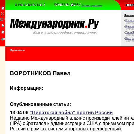
Куплю диплом
Новые
•
И корюш
// БАТА
•
Булыжни
// ТРУ
•
Тихая Я
// КРИ
•
Виват, 
// БАТА
Журналисты
ВОРОТНИКОВ Павел
Информация:
Опубликованные статьи:
13.04.06
"Пиратская война" против России
Недавно Международный альянс производителей инте
(IIPA) обратился к администрации США с призывом пр
России в рамках системы торговых преференций.