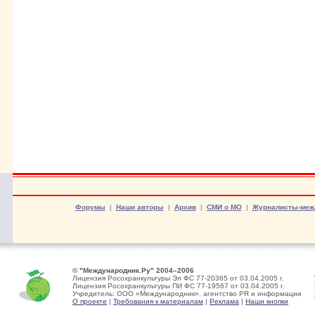
Форумы
|
Наши авторы
|
Архив
|
СМИ о МО
|
Журналисты-меж
© "Международник.Ру" 2004–2006
Лицензия Росохранкультуры Эл ФС 77-20365 от 03.04.2005 г.
Лицензия Росохранкультуры ПИ ФС 77-19567 от 03.04.2005 г.
Учредитель: ООО «Международник», агентство PR и информации
О проекте
|
Требования к материалам
|
Реклама
|
Наши кнопки