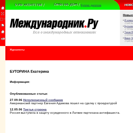
Куплю диплом
Новые
•
И корюш
// БАТА
•
Булыжни
// ТРУ
•
Тихая Я
// КРИ
•
Виват, 
// БАТА
Журналисты
БУТОРИНА Екатерина
Информация:
Опубликованные статьи:
27.09.06
Неполноценный сообщник
Американский партнер Евгения Адамова пошел на сделку с прокуратурой
12.05.06
Третья сторона
Россия выступила в защиту осужденного в Латвии партизана-антифашиста.