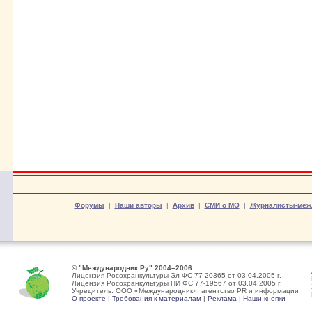
Форумы
|
Наши авторы
|
Архив
|
СМИ о МО
|
Журналисты-меж
© "Международник.Ру" 2004–2006
Лицензия Росохранкультуры Эл ФС 77-20365 от 03.04.2005 г.
Лицензия Росохранкультуры ПИ ФС 77-19567 от 03.04.2005 г.
Учредитель: ООО «Международник», агентство PR и информации
О проекте
|
Требования к материалам
|
Реклама
|
Наши кнопки