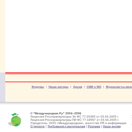
Форумы
|
Наши авторы
|
Архив
|
СМИ о МО
|
Журналисты-меж
© "Международник.Ру" 2004–2006
Лицензия Росохранкультуры Эл ФС 77-20365 от 03.04.2005 г.
Лицензия Росохранкультуры ПИ ФС 77-19567 от 03.04.2005 г.
Учредитель: ООО «Международник», агентство PR и информации
О проекте
|
Требования к материалам
|
Реклама
|
Наши кнопки