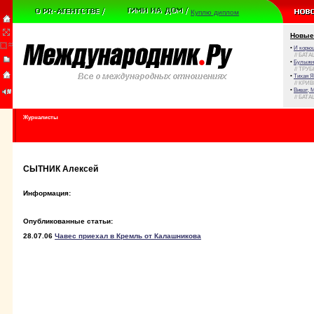
Куплю диплом
Новые
•
И корюш
// БАТА
•
Булыжни
// ТРУ
•
Тихая Я
// КРИ
•
Виват, 
// БАТА
Журналисты
СЫТНИК Алексей
Информация:
Опубликованные статьи:
28.07.06
Чавес приехал в Кремль от Калашникова