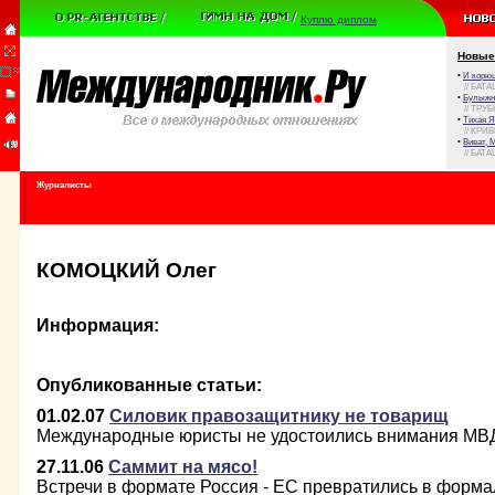
Куплю диплом
Новые
•
И корюш
// БАТА
•
Булыжни
// ТРУ
•
Тихая Я
// КРИ
•
Виват, 
// БАТА
Журналисты
КОМОЦКИЙ Олег
Информация:
Опубликованные статьи:
01.02.07
Силовик правозащитнику не товарищ
Международные юристы не удостоились внимания МВД
27.11.06
Саммит на мясо!
Встречи в формате Россия - ЕС превратились в форма