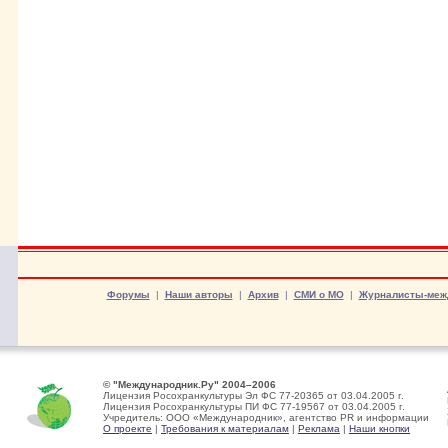
Форумы
|
Наши авторы
|
Архив
|
СМИ о МО
|
Журналисты-меж
© "Международник.Ру" 2004–2006
Лицензия Росохранкультуры Эл ФС 77-20365 от 03.04.2005 г.
Лицензия Росохранкультуры ПИ ФС 77-19567 от 03.04.2005 г.
Учредитель: ООО «Международник», агентство PR и информации
О проекте
|
Требования к материалам
|
Реклама
|
Наши кнопки