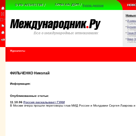
Куплю диплом
Новые
•
И корюш
// БАТА
•
Булыжни
// ТРУ
•
Тихая Я
// КРИ
•
Виват, 
// БАТА
Журналисты
ФИЛЬЧЕНКО Николай
Информация:
Опубликованные статьи:
11.10.06
Россия раскалывает ГУАМ
В Москве вчера прошли переговоры глав МИД России и Молдавии Сергея Лаврова и