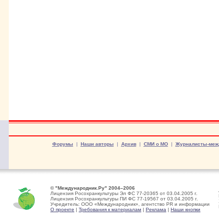
Форумы
|
Наши авторы
|
Архив
|
СМИ о МО
|
Журналисты-меж
© "Международник.Ру" 2004–2006
Лицензия Росохранкультуры Эл ФС 77-20365 от 03.04.2005 г.
Лицензия Росохранкультуры ПИ ФС 77-19567 от 03.04.2005 г.
Учредитель: ООО «Международник», агентство PR и информации
О проекте
|
Требования к материалам
|
Реклама
|
Наши кнопки