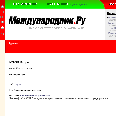
Куплю диплом
Новые
•
И корюш
// БАТА
•
Булыжни
// ТРУ
•
Тихая Я
// КРИ
•
Виват, 
// БАТА
Журналисты
БУТОВ Игорь
Российская газета
Информация:
Сайт:
rg.ru
Опубликованные статьи:
19.10.06
Сближение с расчетом
"Роснефть" и CNPC подписали протокол о создании совместного предприятия