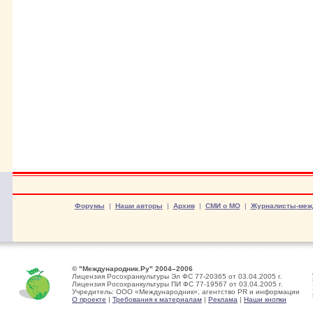
Форумы
|
Наши авторы
|
Архив
|
СМИ о МО
|
Журналисты-меж
© "Международник.Ру" 2004–2006
Лицензия Росохранкультуры Эл ФС 77-20365 от 03.04.2005 г.
Лицензия Росохранкультуры ПИ ФС 77-19567 от 03.04.2005 г.
Учредитель: ООО «Международник», агентство PR и информации
О проекте
|
Требования к материалам
|
Реклама
|
Наши кнопки