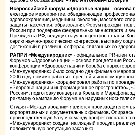
здорового образа жизни –
Лео Антонович Бокерия
.
Всероссийский форум «Здоровье нации – основа 
ежегодное мероприятие, объединяющее профессионал
здравоохранения, медицины, экологии, массового спо
защиты населения, образования. Форум проходит под
России при поддержке федеральных министерств и ве
Президента РФ, ведущих научных центров страны. Ко
серию научно-практических конгрессов, выставку соци
достижений в различных сферах, связанных со здоров
РАПРИ «Международник»
- официальное PR-агентств
Форумов «Здоровье нации – основа процветания Росс
конференции «Здоровье нации и борьба с наркотеррор
«Международник» было создано два фильма о меропри
2006 году помимо работы с прессой и информационны
«Международника» координировал работы по проведен
«Здоровье нации и информационное пространство», «
России», подготовку концерта в Кремле и Марафона з
рекламную кампанию Форума на наружных носителях в 
Студия «Международник» является производителем в
корпоративных и документальных фильмов. Опираясь 
производственную базу и команду профессионалов в о
«Международник» создает наглядный продукт, реализ
положительную репутацию заказчика.