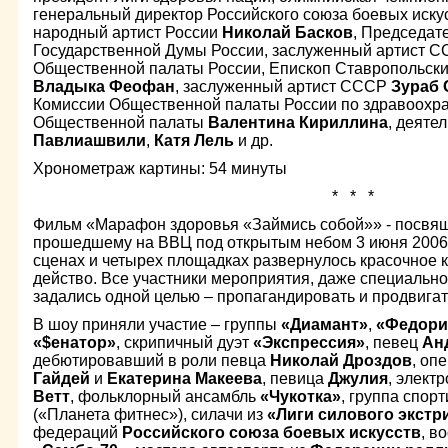
генеральный директор Российского союза боевых иску
народный артист России
Николай Басков
, Председате
Государственной Думы России, заслуженный артист 
Общественной палаты России, Епископ Ставропольски
Владыка Феофан
, заслуженный артист СССР
Зураб 
Комиссии Общественной палаты России по здравоох
Общественной палаты
Валентина Кириллина
, деяте
Павлиашвили
,
Катя Лель
и др.
Хронометраж картины: 54 минуты
* * *
Фильм «Марафон здоровья «Займись собой»» - посвя
прошедшему на ВВЦ под открытым небом 3 июня 2006 
сценах и четырех площадках развернулось красочное 
действо. Все участники мероприятия, даже специально
задались одной целью – пропагандировать и продвигат
В шоу приняли участие – группы
«Диамант»
,
«Федори
«$енатор»
, скрипичный дуэт
«Экспрессия»
, певец
Ан
дебютировавший в роли певца
Николай Дроздов
, оп
Гайдей
и
Екатерина Макеева
, певица
Джулия
, элект
Ветт
, фольклорный ансамбль
«Чукотка»
, группа спор
(«Планета фитнес»), силачи из
«Лиги силового экстр
федераций
Российского союза боевых искусств
, в