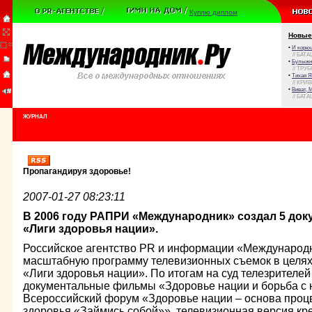
Куплю диплом
Новые
•
И корюш
// БАТА
•
Булыжни
// ТРУ
•
Тихая Я
// КРИ
•
Виват, 
// БАТА
ЖУРНАЛ
Пропагандируя здоровье!
2007-01-27 08:23:11
В 2006 году РАПРИ «Международник» создал 5 до
«Лиги здоровья нации».
Российское агентство PR и информации «Международн
масштабную программу телевизионных съемок в целя
«Лиги здоровья нации». По итогам на суд телезрителе
документальные фильмы «Здоровье нации и борьба с н
Всероссийский форум «Здоровье нации – основа проц
здоровья «Займись собой»», телевизионная версия кр