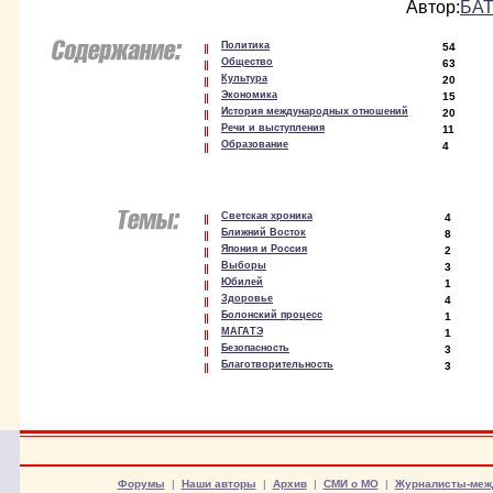
Автор:
БАТ
Политика
54
Общество
63
Культура
20
Экономика
15
История международных отношений
20
Речи и выступления
11
Образование
4
Светская хроника
4
Ближний Восток
8
Япония и Россия
2
Выборы
3
Юбилей
1
Здоровье
4
Болонский процесс
1
МАГАТЭ
1
Безопасность
3
Благотворительность
3
Форумы
|
Наши авторы
|
Архив
|
СМИ о МО
|
Журналисты-меж