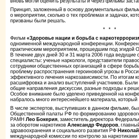
вновь могли оценить результаты и через фильмы заста
Принцип, заложенный в основу документальных фильмо
о мероприятии, сколько о тех проблемах и задачах, ко
призваны были решать.
* * *
Фильм
«Здоровье нации и борьба с наркотеррори
одноименной международной конференции. Конференц
практическим мероприятием, прошедшим под эгидой 
В течение двух дней 30 и 31 марта 2006 года ведущие
специалисты: ученые наркологи, представители право
сотрудники общественных организаций в сфере борьбы
проблему распространения героиновой угрозы в Росси
эффективного лечения наркозависимости. По итогам 
расшифровка и анализ выступлений участников. Был
общие направления дискуссии, разные подходы к ре
Особое внимание было уделено приведенной на конфер
набралось много интереснейшего материала, который 
В числе экспертов, выступивших в данном фильме, бы
Общественной палаты РФ по формированию здорового
РАМН
Лео Бокерия
, заместитель директора Федерал
за оборотом наркотиков
Александр Федоров
, главны
здравоохранения и социального развития РФ
Николай
международной комиссии по контролю за наркотиками