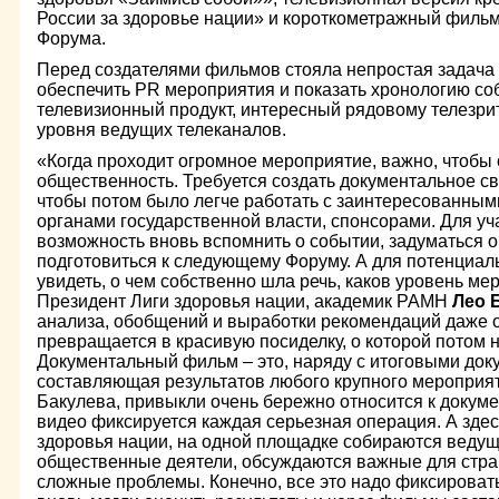
России за здоровье нации» и короткометражный филь
Форума.
Перед создателями фильмов стояла непростая задача 
обеспечить PR мероприятия и показать хронологию собы
телевизионный продукт, интересный рядовому телезри
уровня ведущих телеканалов.
«Когда проходит огромное мероприятие, важно, чтобы 
общественность. Требуется создать документальное св
чтобы потом было легче работать с заинтересованны
органами государственной власти, спонсорами. Для уч
возможность вновь вспомнить о событии, задуматься о
подготовиться к следующему Форуму. А для потенциал
увидеть, о чем собственно шла речь, каков уровень мер
Президент Лиги здоровья нации, академик РАМН
Лео 
анализа, обобщений и выработки рекомендаций даже 
превращается в красивую посиделку, о которой потом н
Документальный фильм – это, наряду с итоговыми док
составляющая результатов любого крупного мероприят
Бакулева, привыкли очень бережно относится к докуме
видео фиксируется каждая серьезная операция. А здес
здоровья нации, на одной площадке собираются веду
общественные деятели, обсуждаются важные для стра
сложные проблемы. Конечно, все это надо фиксироват