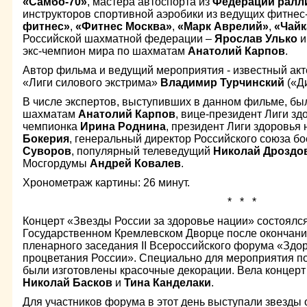
«Самбо-70»
, мастера автоспорта из
Федерации ралл
инструкторов спортивной аэробики из ведущих фитне
фитнес»
,
«Фитнес Москва»
,
«Марк Аврелий»
,
«Чайк
Российской шахматной федерации –
Ярослав Улько
экс-чемпион мира по шахматам
Анатолий Карпов
.
Автор фильма и ведущий мероприятия - известный акт
«Лиги силового экстрима»
Владимир Турчинский
(«Д
В числе экспертов, выступивших в данном фильме, был
шахматам
Анатолий Карпов
, вице-президент Лиги з
чемпионка
Ирина Роднина
, президент Лиги здоровья
Бокерия
, генеральный директор Российского союза б
Суворов
, популярный телеведущий
Николай Дроздо
Мосгордумы
Андрей Ковалев
.
Хронометраж картины: 26 минут.
* * *
Концерт «Звезды России за здоровье нации» состоялся
Государственном Кремлевском Дворце после окончани
пленарного заседания II Всероссийского форума «Здо
процветания России». Специально для мероприятия по
были изготовлены красочные декорации. Вела концерт
Николай Басков
и
Тина Канделаки
.
Для участников форума в этот день выступали звезды 