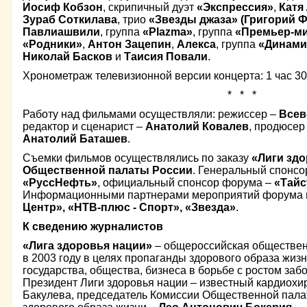
Иосиф Кобзон
, скрипичный дуэт
«Экспрессия»
,
Катя
Зураб Соткилава
, трио
«Звезды джаза» (Григорий Ф
Павлиашвили
, группа
«
Plazma»
, группа
«Премьер-м
«Родники»
,
Антон Зацепин
,
Алекса
, группа
«Динами
Николай Басков
и
Таисия Повали
.
Хронометраж телевизионной версии концерта: 1 час 30
* * *
Работу над фильмами осуществляли: режиссер –
Всев
редактор и сценарист –
Анатолий Ковалев
, продюсер
Анатолий Баташев
.
Съемки фильмов осуществлялись по заказу
«Лиги зд
Общественной палаты России
. Генеральный спонс
«РуссНефть»
, официальный спонсор форума –
«Тайс
Информационными партнерами мероприятий форума 
Центр», «НТВ-плюс - Спорт», «Звезда»
.
К сведению журналистов
«Лига здоровья нации»
– общероссийская обществен
в 2003 году в целях пропаганды здорового образа жиз
государства, общества, бизнеса в борьбе с ростом заб
Президент Лиги здоровья нации – известный кардиохир
Бакулева, председатель Комиссии Общественной пал