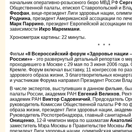
начальник оперативно-розыскного бюро МВД РФ
Серг
Общественной палаты, епископ Ставропольский и Вла
Феофан
, вице-президент Лиги здоровья нации, олим
Роднина
, президент Американской ассоциации по ле
Марк Паррино
, президент Европейской ассоциации п
зависимости
Икро Мареммани
.
Хронометраж картины: 22 минуты.
* * *
Фильм
«
II Всероссийский форум «Здоровье нации 
России»»
- это развернутый детальный репортаж о м
проходившего в Москве с 29 мая по 3 июня 2006 года
Кремле. Форум включал выставку, 11 конгрессов по р
здорового образа жизни, 3 благотворительных концерт
и участникам Форума направил Президент России Вла
В числе экспертов, выступивших в данном фильме, бы
палаты России, академик РАН
Евгений Велихов
, Рек
академик РАН
Виктор Садовничий
, Председатель Ор
руководитель Комиссии Общественной палаты РФ по 
образа жизни, президент Лиги здоровья нации, акаде
Руководитель Роспотребнадзора, главный санитарный
Онищенко
, 12-й чемпион мира по шахматам
Анатоли
заместитель Мэра Москвы в Правительстве Москвы
Лю
президент Лиги здоровья нации, олимпийская чемпио