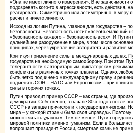
«Она не имеет личного измерения». Вне зависимости от
подозревать кого-то в агрессивности, есть действия, н
реагировать. Симметрично или ассиметрично, в меру л
расчет и ничего личного.
Исходя из логики Путина, главное для государства – п
безопасности. Безопасность носит «всеобъемлющий н
«безопасность каждого – безопасность всех». И Путин 
дальнейшее разоружение в мире, в том числе основан
принципах, через укрепление авторитета и развитие м
Критикуя применение силы в международных делах, П
государств на необходимую самооборону. При этом Пут
толерантности к авторитарным, диктаторским режимам,
конфликты в различных точках планеты. Однако, люб
быть четко подчинено международному праву и решен
подменять ООН – НАТО или Евросоюзом – при принят
силы в горячих точках.
Путин приводит пример СССР – как страны, где произ
демократии. Собственно, в начале 80-х годов после в
СССР на западе причисляли к государствам-изгоям. Н
мира – у каждой страны была своя «правда». Поэтому 
можно считать удачным. Тем не менее, Путин предложи
мировой политики именно гуманизм. Если в большинст
вопрошает президент России, смертная казнь не прим