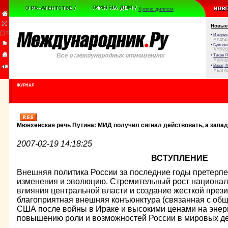
Куплю диплом
Новые
•
И корюш
// БАТА
•
Булыжни
// ТРУ
•
Тихая Я
// КРИ
•
Виват, 
// БАТА
ЖУРНАЛ
Мюнхенская речь Путина: МИД получил сигнал действовать, а запа
2007-02-19 14:18:25
ВСТУПЛЕНИЕ
Внешняя политика России за последние годы претерп
изменения и эволюцию. Стремительный рост национал
влияния центральной власти и создание жесткой прези
благоприятная внешняя конъюнктура (связанная с об
США после войны в Ираке и высокими ценами на энерг
повышению роли и возможностей России в мировых де