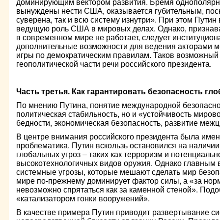
доминирующим вектором развития. Бремя однополярно
вынуждены нести США, оказывается губительным, поск
суверена, так и всю систему изнутри». При этом Путин 
ведущую роль США в мировых делах. Однако, признав
в современном мире не работает, следует институцион
дополнительные возможности для ведения акторами 
игры по демократическим правилам. Таков возможный 
геополитической части речи российского президента.
Часть третья. Как гарантировать безопасность г
По мнению Путина, понятие международной безопаснос
политическая стабильность, но и «устойчивость миров
бедности, экономическая безопасность, развитие меж
В центре внимания российского президента была име
проблематика. Путин вскользь остановился на наличи
глобальных угроз – таких как терроризм и потенциаль
высокотехнологичных видов оружия. Однако главным в
системные угрозы, которые мешают сделать мир безопа
мире по-прежнему доминирует фактор силы, а «за но
невозможно спрятаться как за каменной стеной». Подо
«катализатором гонки вооружений».
В качестве примера Путин приводит развертывание с