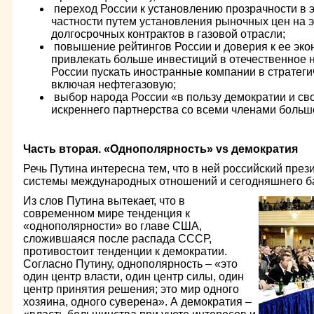
переход России к установлению прозрачности в э
частности путем установления рыночных цен на 
долгосрочных контрактов в газовой отрасли;
повышение рейтингов России и доверия к ее экон
привлекать больше инвестиций в отечественное н
России пускать иностранные компании в стратеги
включая нефтегазовую;
выбор народа России «в пользу демократии и св
искреннего партнерства со всеми членами больш
Часть вторая. «Однополярность»
vs
демократия
Речь Путина интересна тем, что в ней российский през
системы международных отношений и сегодняшнего ба
Из слов Путина вытекает, что в
современном мире тенденция к
«однополярности» во главе США,
сложившаяся после распада СССР,
противостоит тенденции к демократии.
Согласно Путину, однополярность – «это
один центр власти, один центр силы, один
центр принятия решения; это мир одного
хозяина, одного суверена». А демократия –