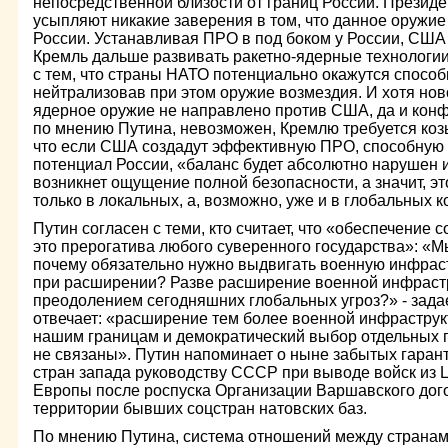
непосредственной близости от границ России. Президе
усыпляют никакие заверения в том, что данное оружие
России. Устанавливая ПРО в под боком у России, СШ
Кремль дальше развивать ракетно-ядерные технологии
с тем, что страны НАТО потенциально окажутся способ
нейтрализовав при этом оружие возмездия. И хотя нов
ядерное оружие не направлено против США, да и кон
по мнению Путина, невозможен, Кремлю требуется козы
что если США создадут эффективную ПРО, способную 
потенциал России, «баланс будет абсолютно нарушен и 
возникнет ощущение полной безопасности, а значит, эт
только в локальных, а, возможно, уже и в глобальных 
Путин согласен с теми, кто считает, что «обеспечение 
это прерогатива любого суверенного государства»: «Мы
почему обязательно нужно выдвигать военную инфрас
при расширении? Разве расширение военной инфрастр
преодолением сегодняшних глобальных угроз?» - задае
отвечает: «расширение тем более военной инфраструк
нашим границам и демократический выбор отдельных г
не связаны». Путин напоминает о ныне забытых гаран
стран запада руководству СССР при выводе войск из 
Европы после роспуска Организации Варшавского дого
территории бывших соцстран натовских баз.
По мнению Путина, система отношений между странам