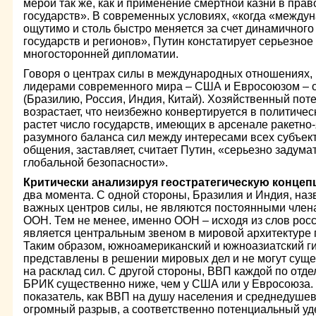
мерой так же, как и применение смертной казни в пра
государств». В современных условиях, «когда «межд
ощутимо и столь быстро меняется за счет динамичного
государств и регионов», Путин констатирует серьезное
многосторонней дипломатии.
Говоря о центрах силы в международных отношениях,
лидерами современного мира – США и Евросоюзом – 
(Бразилию, Россия, Индия, Китай). Хозяйственный поте
возрастает, что неизбежно конвертируется в политиче
растет число государств, имеющих в арсенале ракетно
разумного баланса сил между интересами всех субъе
общения, заставляет, считает Путин, «серьезно задума
глобальной безопасности».
Критически анализируя геостратегическую конце
два момента. С одной стороны, Бразилия и Индия, на
важных центров силы, не являются постоянными член
ООН. Тем не менее, именно ООН – исходя из слов росс
является центральным звеном в мировой архитектуре 
Таким образом, южноамериканский и южноазиатский ги
представлены в решении мировых дел и не могут сущ
на расклад сил. С другой стороны, ВВП каждой по отде
БРИК существенно ниже, чем у США или у Евросоюза. 
показатель, как ВВП на душу населения и среднедушев
огромный разрыв, а соответственно потенциальный уд