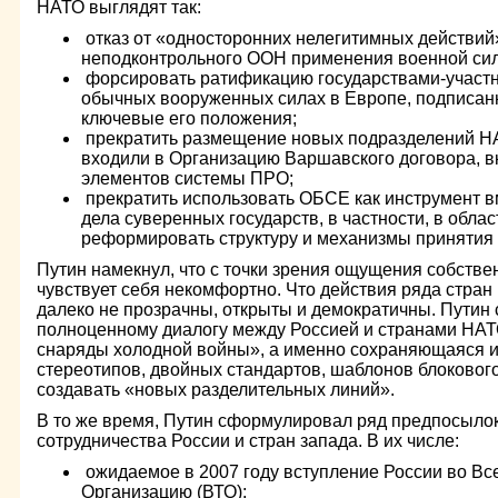
НАТО выглядят так:
отказ от «односторонних нелегитимных действий»
неподконтрольного ООН применения военной си
форсировать ратификацию государствами-участ
обычных вооруженных силах в Европе, подписанн
ключевые его положения;
прекратить размещение новых подразделений НА
входили в Организацию Варшавского договора, в
элементов системы ПРО;
прекратить использовать ОБСЕ как инструмент 
дела суверенных государств, в частности, в обла
реформировать структуру и механизмы принятия 
Путин намекнул, что с точки зрения ощущения собстве
чувствует себя некомфортно. Что действия ряда стран
далеко не прозрачны, открыты и демократичны. Путин с
полноценному диалогу между Россией и странами НА
снаряды холодной войны», а именно сохраняющаяся и
стереотипов, двойных стандартов, шаблонов блоковог
создавать «новых разделительных линий».
В то же время, Путин сформулировал ряд предпосыло
сотрудничества России и стран запада. В их числе:
ожидаемое в 2007 году вступление России во В
Организацию (ВТО);