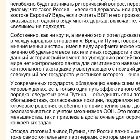
неизбежно будет возникать риторический вопрос, пер
дилему: что такое Россия – «великая держава» или ряд
востоке Европы? Ведь, если считать ВВП и его произв
оказывается одной в ряду многих держав, включая те, 
«великие» не подходят.
Собственно, как ни крути, а именно это и хотел доказа
в международных отношениях. Вряд ли Путин, говоря 
мнения меньшинства», имел в виду арифметическое кол
именно об удельном весе тех или иных государств и с
данный исторический момент, по убеждению российской
мире нет контрольного пакета для легитимного навязы
контрольного пакета даже у выступающего с позиций 
совокупный вес государств-участников которого – очен
У современных государств, обладающих наивысшим ве
мировых делах, есть только один путь эффективного о
порядка, следует из речи Путина, – объединять свои п
«большинства», согласовывая позиции, подкрепляя их
ключевые решения, особенно по применению силы, д
реализовываться с учетом механизмов ООН. Это позвол
меньшинства, так и привлекать достаточные долгосро
конкретных задач.
Отсюда итоговый вывод Путина, что России важно «им
тоже самостоятельными партнерами, с которыми мы вм