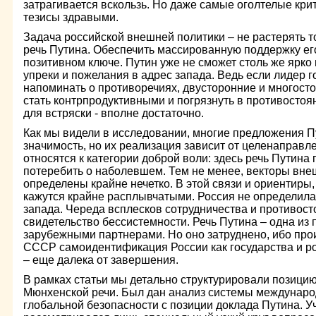
затрагивается вскользь. Но даже самые оголтелые кри
тезисы здравыми.
Задача российской внешней политики – не растерять т
речь Путина. Обеспечить массированную поддержку его
позитивном ключе. Путин уже не сможет столь же ярко
упреки и пожелания в адрес запада. Ведь если лидер г
напоминать о противоречиях, двусторонние и многост
стать контрпродуктивными и погрязнуть в противостоя
для встряски - вполне достаточно.
Как мы видели в исследовании, многие предложения 
значимость, но их реализация зависит от целенаправл
относятся к категории доброй воли: здесь речь Путина
потеребить о наболевшем. Тем не менее, векторы вне
определены крайне нечетко. В этой связи и ориентиры
кажутся крайне расплывчатыми. Россия не определила
запада. Череда всплесков сотрудничества и противост
свидетельство бессистемности. Речь Путина – одна из
зарубежными партнерами. Но оно затруднено, ибо пр
СССР самоидентификация России как государства и р
– еще далека от завершения.
В рамках статьи мы детально структурировали позицию
Мюнхенской речи. Был дан анализ системы междунар
глобальной безопасности с позиции доклада Путина. У