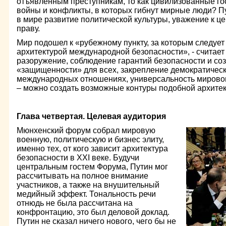
отъявленным преступникам, то как цивилизованные го
войны и конфликты, в которых гибнут мирные люди? П
в мире развитие политической культуры, уважение к ц
праву.
Мир подошел к «рубежному пункту, за которым следует
архитектурой международной безопасности», - считает
разоружение, соблюдение гарантий безопасности и со
«защищенности» для всех, закрепление демократическ
международных отношениях, универсальность мировог
– можно создать возможные контуры подобной архитек
Глава четвертая. Целевая аудитория
Мюнхенский форум собрал мировую
военную, политическую и бизнес элиту,
именно тех, от кого зависит архитектура
безопасности в XXI веке. Будучи
центральным гостем Форума, Путин мог
рассчитывать на полное внимание
участников, а также на внушительный
медийный эффект. Тональность речи
отнюдь не была рассчитана на
конфронтацию, это был деловой доклад.
Путин не сказал ничего нового, чего бы не