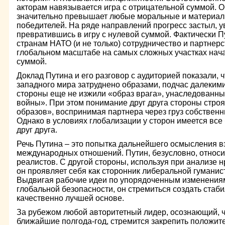
акторам навязывается игра с отрицательной суммой. 
значительно превышает любые моральные и материа
победителей. На ряде направлений прогресс застыл, у
превратившись в игру с нулевой суммой. Фактически 
странам НАТО (и не только) сотрудничество и партнерс
глобальном масштабе на самых сложных участках нача
суммой.
Доклад Путина и его разговор с аудиторией показали, 
западного мира затруднено образами, подчас далекими
стороны еще не изжили «образ врага», унаследованны
войны». При этом понимание друг друга стороны строя
образов», воспринимая партнера через груз собственн
Однако в условиях глобализации у сторон имеется все
друг друга.
Речь Путина – это попытка дальнейшего осмысления в
международных отношений. Путин, безусловно, относит
реалистов. С другой стороны, используя при анализе 
он проявляет себя как сторонник либеральной гуманис
Выдвигая рабочие идеи по упорядоченным изменениям
глобальной безопасности, он стремиться создать стаб
качественно лучшей основе.
За рубежом любой авторитетный лидер, осознающий, чт
ближайшие полгода-год, стремится закрепить положит