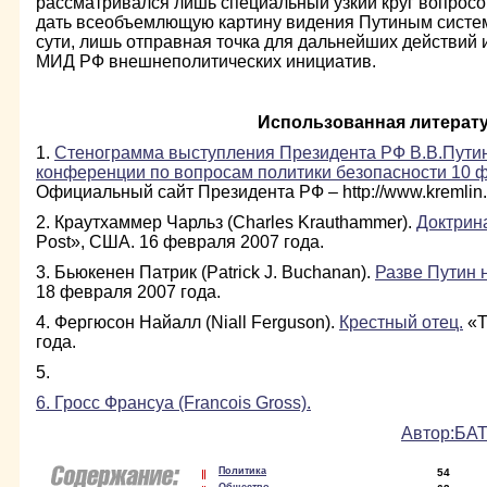
рассматривался лишь специальный узкий круг вопросо
дать всеобъемлющую картину видения Путиным систем
сути, лишь отправная точка для дальнейших действий
МИД РФ внешнеполитических инициатив.
Использованная литерат
1.
Стенограмма выступления Президента РФ В.В.Пути
конференции по вопросам политики безопасности 10 ф
Официальный сайт Президента РФ – http://www.kremlin.
2. Краутхаммер Чарльз (Charles Krauthammer).
Доктрин
Post», США. 16 февраля 2007 года.
3. Бьюкенен Патрик (Patrick J. Buchanan).
Разве Путин 
18 февраля 2007 года.
4. Фергюсон Найалл (Niall Ferguson).
Крестный отец.
«T
года.
5.
6. Гросс Франсуа (Francois Gross).
Автор:
БАТ
Политика
54