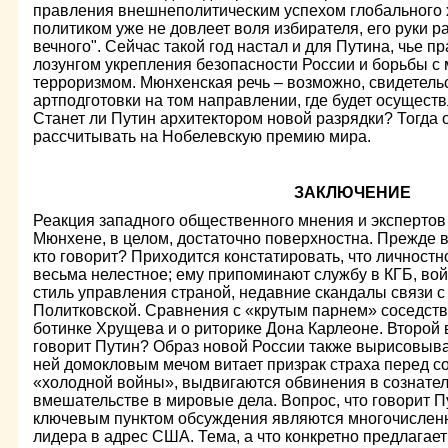
правления внешнеполитическим успехом глобального х
политиком уже не довлеет воля избирателя, его руки р
вечного". Сейчас такой год настал и для Путина, чье 
лозунгом укрепления безопасности России и борьбы 
терроризмом. Мюнхенская речь – возможно, свидетель
артподготовки на том направлении, где будет осущест
Станет ли Путин архитектором новой разрядки? Тогда 
рассчитывать на Нобелевскую премию мира.
ЗАКЛЮЧЕНИЕ
Реакция западного общественного мнения и экспертов
Мюнхене, в целом, достаточно поверхностна. Прежде в
кто говорит? Приходится констатировать, что личност
весьма нелестное; ему припоминают службу в КГБ, вой
стиль управления страной, недавние скандалы связи с
Политковской. Сравнения с «крутым парнем» соседст
ботинке Хрущева и о риторике Дона Карлеоне. Второй 
говорит Путин? Образ новой России также вырисовыва
ней домокловым мечом витает призрак страха перед с
«холодной войны», выдвигаются обвинения в сознате
вмешательстве в мировые дела. Вопрос, что говорит Пу
ключевым пунктом обсуждения являются многочислен
лидера в адрес США. Тема, а что конкретно предлагает