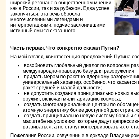
широкий резонанс в общественном мнении
как в России, так и за рубежом. Едва успев
закончиться, эта речь обросла
многочисленными легендами и
интерпретациями, подчас заслонившими
истинный смысл сказанного.
Часть первая. Что конкретно сказал Путин?
На мой взгляд, квинтэссенция предложений Путина со
возобновить глобальный диалог по вопросам раз
международно-правовую базу для разоружения;
придать мерам по ракетно-ядерному разоружению
универсальный характер, особенно, что касается
ракет средней и малой дальности;
не допустить создания принципиально новых вы
оружия, включая милитаризацию космоса;
создать многонациональные центры по обогащен
атомную энергетику более доступной для стран, 
создать принципиально новую систему борьбы с 
масштабе на условиях, которые дадут депресси
развиваться, а не станут консервировать их отста
Пожелания России, озвученные в докладе Владимиром