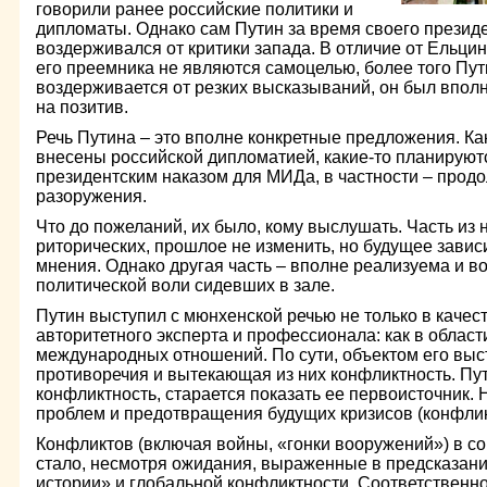
говорили ранее российские политики и
дипломаты. Однако сам Путин за время своего презид
воздерживался от критики запада. В отличие от Ельци
его преемника не являются самоцелью, более того Пу
воздерживается от резких высказываний, он был впол
на позитив.
Речь Путина – это вполне конкретные предложения. Ка
внесены российской дипломатией, какие-то планируются
президентским наказом для МИДа, в частности – прод
разоружения.
Что до пожеланий, их было, кому выслушать. Часть из 
риторических, прошлое не изменить, но будущее завис
мнения. Однако другая часть – вполне реализуема и во
политической воли сидевших в зале.
Путин выступил с мюнхенской речью не только в качест
авторитетного эксперта и профессионала: как в области
международных отношений. По сути, объектом его выс
противоречия и вытекающая из них конфликтность. Пу
конфликтность, старается показать ее первоисточник.
проблем и предотвращения будущих кризисов (конфлик
Конфликтов (включая войны, «гонки вооружений») в 
стало, несмотря ожидания, выраженные в предсказан
истории» и глобальной конфликтности. Соответственн