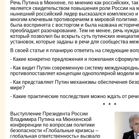
Речь Путина в Мюнхене, по мнению как российских, та
является свидетельством повышения роли России на 
нынешний российский лидер высказался комплексно и 
многим ключевым противоречиям в мировой политике. 
была воспринята с восторгом и была названа историче
преобладает разочарование. Тем не менее, речь нужда
который позволил бы вскрыть суть путинских инициатив
установок, которые заданы в речи для сообщества ме
В своей статье я планирую ответить на следующие воп
- Какие конкретно предложения и пожелания сформу
- Как видит Путин современную систему международны
противопоставляет концепции однополярной модели 
- Как представляет Путин механизмы обеспечения без
мире?
- Какие практические последствия можно ждать от реч
* * *
Выступление Президента России
Владимира Путина на Мюнхенской
конференции по вопросам политики
безопасности «Глобальные кризисы –
глобальная ответственность» вызвало