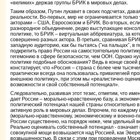
«великих» держав группы БРИК в мировых делах.
Таким образом, Путин лукавит в своих подсчетах, дава
реальности. Во-первых, мир не ограничивается только
акторами – США, Евросоюзом и БРИК. Во-вторых, если
разнородное объединение, редко выступающее консо
политике, то БРИК – виртуальная аббревиатура, за ко
совершенно разных актора. В-третьих, сравнивая БРИК
западную аудиторию, как бы пытаясь ("на пальцах", в 
подкрепить право России на самостоятельную политик
гегемонию в сфере безопасности, чем ООН. Однако ну
политике подобные обоснования? Ведь в конце своей 
констатирует, что «Россия – страна с более чем тысяче
практически всегда она пользовалась привилегией пр
внешнюю политику», при этом мы «реалистично оцени
возможности и свой собственный потенциал».
Следовательно, развивая этот тезис, отметим, что име
дает России – морально-нравственную базу, а экономи
политический потенциал нашей страны относительно в
активную роль в мировых делах. Впрочем, по каждому и
(морально-нравственному, экономическому и военно-п
России существенно, на порядок ниже, чем удельный 
Реально оценивать собственный потенциал - означает 
совокупной мощи возвышается над Россией, как Эвере
возвышенностью. В связи с этим при проведении Моск