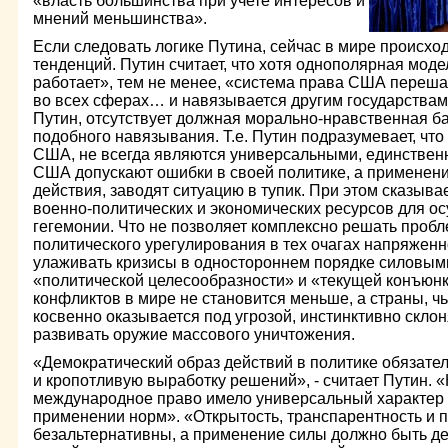
«власть большинства при учете интересов и
мнений меньшинства».
Если следовать логике Путина, сейчас в мире происход
тенденций. Путин считает, что хотя однополярная мод
работает», тем не менее, «система права США переш
во всех сферах… и навязывается другим государствам»
Путин, отсутствует должная морально-нравственная б
подобного навязывания. Т.е. Путин подразумевает, чт
США, не всегда являются универсальными, единствен
США допускают ошибки в своей политике, а применен
действия, заводят ситуацию в тупик. При этом сказыва
военно-политических и экономических ресурсов для о
гегемонии. Что не позволяет комплексно решать пробл
политического урегулирования в тех очагах напряженн
улаживать кризисы в одностороннем порядке силовым
«политической целесообразности» и «текущей конъюнк
конфликтов в мире не становится меньше, а страны, ч
косвенно оказывается под угрозой, инстинктивно склон
развивать оружие массового уничтожения.
«Демократический образ действий в политике обязате
и кропотливую выработку решений», - считает Путин. 
международное право имело универсальный характер и
применении норм». «Открытость, транспарентность и п
безальтернативны, а применение силы должно быть д