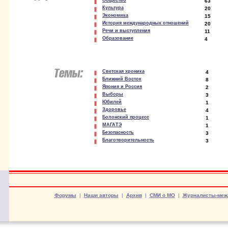
Общество
63
Культура
20
Экономика
15
История международных отношений
20
Речи и выступления
11
Образование
4
Светская хроника
4
Ближний Восток
8
Япония и Россия
2
Выборы
3
Юбилей
1
Здоровье
4
Болонский процесс
1
МАГАТЭ
1
Безопасность
3
Благотворительность
3
Форумы
|
Наши авторы
|
Архив
|
СМИ о МО
|
Журналисты-меж