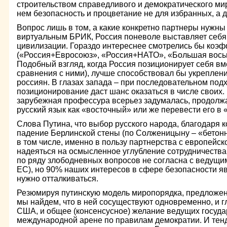
строительством справедливого и демократического ми
нем безопасность и процветание не для избранных, а д
Вопрос лишь в том, а какие конкретно партнеры нужны
виртуальным БРИК, Россия поневоле выставляет себя
цивилизации. Гораздо интереснее смотрелись бы ко
(«Россия+Евросоюз», «Россия+НАТО», «Большая восьм
Подобный взгляд, когда Россия позиционирует себя вме
сравнения с ними), лучше способствовал бы укреплен
россиян. В глазах запада – при последовательном подх
позиционирование даст шанс оказаться в числе своих.
зарубежная профессура всерьез задумалась, продолжат
русский язык как «восточный» или же перевести его в
Слова Путина, что выбор русского народа, благодаря
падение Берлинской стены (по Солженицыну – «бетонн
в том числе, именно в пользу партнерства с европейс
надеяться на осмысленное углубление сотрудничества 
по ряду злободневных вопросов не согласна с ведущ
ЕС), но 90% наших интересов в сфере безопасности яв
нужно отталкиваться.
Резюмируя путинскую модель миропорядка, предложен
мы найдем, что в ней сосуществуют одновременно, и г
США, и общее (консенсусное) желание ведущих госуда
международной арене по правилам демократии. И тенд