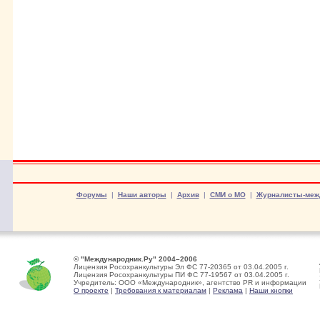
Форумы
|
Наши авторы
|
Архив
|
СМИ о МО
|
Журналисты-меж
© "Международник.Ру" 2004–2006
Лицензия Росохранкультуры Эл ФС 77-20365 от 03.04.2005 г.
Лицензия Росохранкультуры ПИ ФС 77-19567 от 03.04.2005 г.
Учредитель: ООО «Международник», агентство PR и информации
О проекте
|
Требования к материалам
|
Реклама
|
Наши кнопки