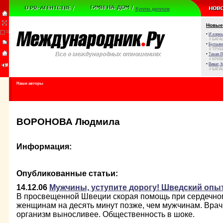
Куплю диплом
Новые
•
И корюш
// БАТА
•
Булыжни
// ТРУ
•
Тихая Я
// КРИ
•
Виват, 
// БАТА
Наши авторы
ВОРОНОВА Людмила
Информация:
Опубликованные статьи:
14.12.06
Мужчины, уступите дорогу! Шведский опы
В просвещенной Швеции скорая помощь при сердечном
женщинам на десять минут позже, чем мужчинам. Врач
организм выносливее. Общественность в шоке.