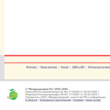
Форумы
|
Наши авторы
|
Архив
|
СМИ о МО
|
Журналисты-меж
© "Международник.Ру" 2004–2006
Лицензия Росохранкультуры Эл ФС 77-20365 от 03.04.2005 г.
Лицензия Росохранкультуры ПИ ФС 77-19567 от 03.04.2005 г.
Учредитель: ООО «Международник», агентство PR и информации
О проекте
|
Требования к материалам
|
Реклама
|
Наши кнопки