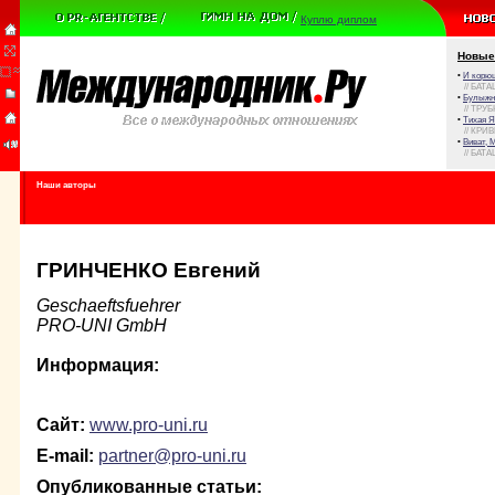
Куплю диплом
Новые
•
И корюш
// БАТА
•
Булыжни
// ТРУ
•
Тихая Я
// КРИ
•
Виват, 
// БАТА
Наши авторы
ГРИНЧЕНКО Евгений
Geschaeftsfuehrer
PRO-UNI GmbH
Информация:
Сайт:
www.pro-uni.ru
E-mail:
partner@pro-uni.ru
Опубликованные статьи: