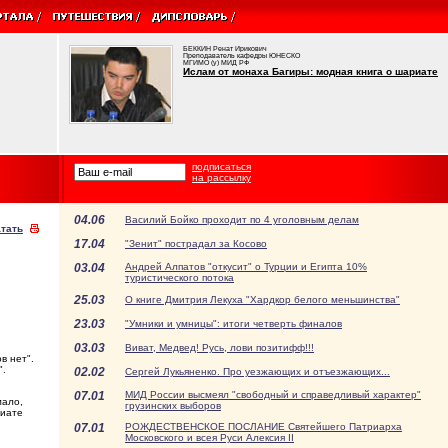
БЕККИН Ренат Ирикович
Преподаватель кафедры ЮНЕСКО
МГИМО (у) МИД РФ
Ислам от монаха Багиры: модная книга о шариате
подписаться
на рассылку
04.06
Василий Бойко проходит по 4 уголовным делам
тать
17.04
"Зенит" пострадал за Косово
03.04
Андрей Алпатов "откусит" о Турции и Египта 10%
туристического потока
25.03
О книге Дмитрия Лекуха "Хардкор белого меньшинства"
23.03
"Умники и умницы": итоги четверть финалов
03.03
Виват, Медвед! Русь, лови позитифф!!!
в нет".
".
02.02
Сергей Лукьяненко. Про уезжающих и отъезжающих...
07.01
МИД России высмеял "свободный и справедливый характер"
мало,
грузинских выборов
риате
07.01
РОЖДЕСТВЕНСКОЕ ПОСЛАНИЕ Святейшего Патриарха
Московского и всея Руси Алексия II