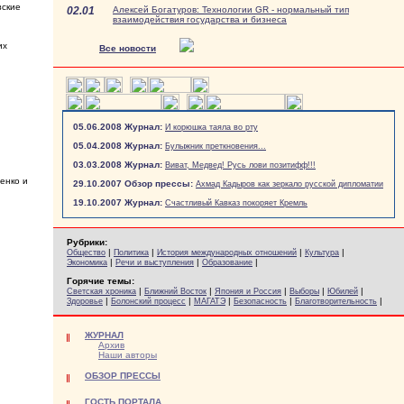
зские
02.01
Алексей Богатуров: Технологии GR - нормальный тип
взаимодействия государства и бизнеса
их
Все новости
05.06.2008 Журнал:
И корюшка таяла во рту
,
05.04.2008 Журнал:
Булыжник преткновения...
03.03.2008 Журнал:
Виват, Медвед! Русь лови позитифф!!!
енко и
29.10.2007 Обзор прессы:
Ахмад Кадыров как зеркало русской дипломатии
19.10.2007 Журнал:
Счастливый Кавказ покоряет Кремль
Рубрики:
|
|
|
|
Общество
Политика
История международных отношений
Культура
|
|
|
Экономика
Речи и выступления
Образование
Горячие темы:
|
|
|
|
|
Светская хроника
Ближний Восток
Япония и Россия
Выборы
Юбилей
|
|
|
|
|
Здоровье
Болонский процесс
МАГАТЭ
Безопасность
Благотворительность
ЖУРНАЛ
Архив
Наши авторы
ОБЗОР ПРЕССЫ
ГОСТЬ ПОРТАЛА