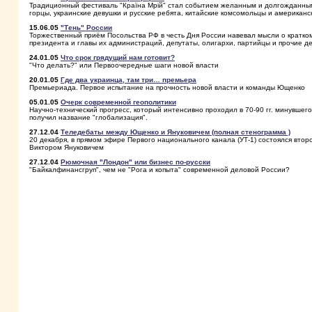
Традиционный фестиваль "Країна Мрій" стал событием желанным и долгожданным д
горцы, украинские девушки и русские ребята, китайские комсомольцы и американс
15.06.05
"Тень" России
Торжественный приём Посольства РФ в честь Дня России навевал мысли о кратком
президента и главы их администраций, депутаты, олигархи, партийцы и прочие д
24.01.05
Что срок грядущий нам готовит?
"Что делать?" или Первоочередные шаги новой власти
20.01.05
Где два украинца, там три… премьера
Премьериада. Первое испытание на прочность новой власти и команды Ющенко
05.01.05
Очерк современной геополитики
Научно-технический прогресс, который интенсивно проходил в 70-90 гг. минувшег
получил название "глобализация".
27.12.04
Теледебаты между Ющенко и Януковичем (полная стенограмма )
20 декабря, в прямом эфире Первого национального канала (УТ-1) состоялся вт
Виктором Януковичем
27.12.04
Рюмочная "Лондон" или бизнес по-русски
"Байкалфинансгруп", чем не "Рога и копыта" современной деловой России?