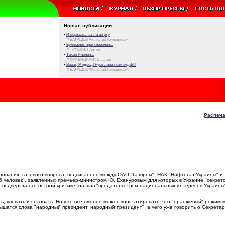
Новые публикации:
•
И корюшка таяла во рту
// БАТАШЕВ Анатолий Геннадьевич
•
Булыжник преткновения...
// ТРУБКИН Антон
•
Тихая Япония...
// КРИВИЦКАЯ Наталия
•
Виват, Медвед! Русь лови позитифф!!!
// БАТАШЕВ Анатолий Геннадьевич
Распеча
ванию газового вопроса, подписанное между ОАО "Газпром", НАК "Нафтогаз Украины" и
"6 человек", заявленных премьер-министром Ю. Ехануровым для которых в Украине "секрето
подвергла его острой критике, назвав "предательством национальных интересов Украины
ть, уповать и сетовать. Но уже все смелее можно констатировать, что "оранжевый" режим 
лышатся слова "народный президент, народный президент", а чего уже говорить о Секрета