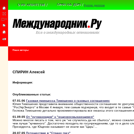
Куплю диплом
Наши авторы
СПИРИН Алексей
Информация:
Опубликованные статьи:
07.01.06
Газовая принцесса Тимошенко о газовых соглашениях
Юлия Тимошенко представила вниманию общественности соглашение по урегулиро
"РосУкрЭнерго" в Москве 4 января, тем самым подчеркнув, что входит в те самые 
Госпожа Тимошенко детально прокомментировала все нюансы этого соглашения и 
01.09.05
От "кучманоидов" к "ющенкосмыкающимся"
Можно многое писать о том, чего уж "не случилось да не сбылось", можно сожале
чем лучше "кучминого". Достаточно походить по госучреждениям, где то и дело с
Президента, где Ющенко называют не иначе как "Царь"...
20.07.05
Путешествие в "Страну грез"