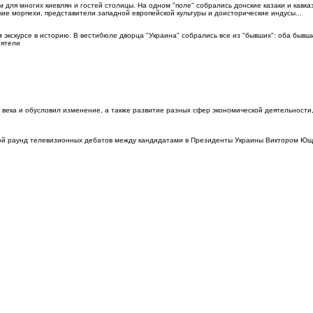
ля многих киевлян и гостей столицы. На одном "поле" собрались донские казаки и кавка
кие морпехи, представители западной европейской культуры и доисторические индусы...
 экскурсе в историю. В вестибюле дворца "Украина" собрались все из "бывших": оба бывш
еятели
о века и обусловил изменение, а также развитие разных сфер экономической деятельности
орой раунд телевизионных дебатов между кандидатами в Президенты Украины Виктором Ющ