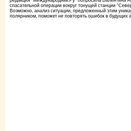
редакция "Международник.Ру" попросила Валентина А
спасательной операции вокруг тонущей станции "Север
Возможно, анализ ситуации, предложенный этим уник
полярником, поможет не повторять ошибок в будущих а