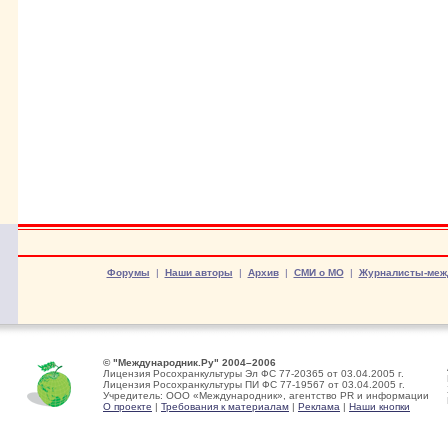
Форумы
|
Наши авторы
|
Архив
|
СМИ о МО
|
Журналисты-меж
© "Международник.Ру" 2004–2006
Лицензия Росохранкультуры Эл ФС 77-20365 от 03.04.2005 г.
Лицензия Росохранкультуры ПИ ФС 77-19567 от 03.04.2005 г.
Учредитель: ООО «Международник», агентство PR и информации
О проекте
|
Требования к материалам
|
Реклама
|
Наши кнопки