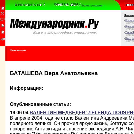
Куплю диплом
Новые
•
И корюш
// БАТА
•
Булыжни
// ТРУ
•
Тихая Я
// КРИ
•
Виват, 
// БАТА
Наши авторы
БАТАШЕВА Вера Анатольевна
Информация:
Опубликованные статьи:
19.06.04
ВАЛЕНТИН МЕДВЕДЕВ: ЛЕГЕНДА ПОЛЯР
В апреле 2004 года не стало Валентина Андреевича М
полярного летчика. Он прожил яркую жизнь, богатую с
покорение Антарктиды и спасение экспедиции А.Н. Чил